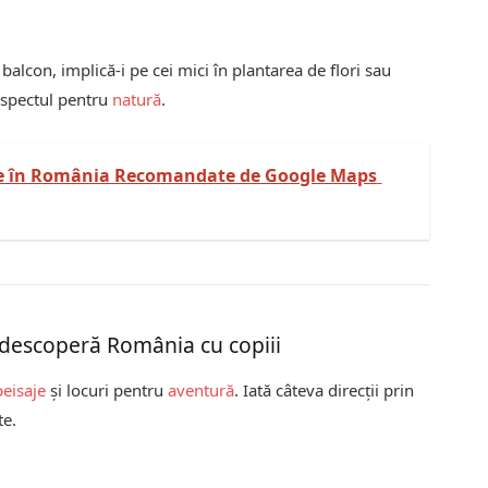
balcon, implică-i pe cei mici în plantarea de flori sau
respectul pentru
natură
.
tice în România Recomandate de Google Maps
 descoperă România cu copiii
peisaje
și locuri pentru
aventură
. Iată câteva direcții prin
te.