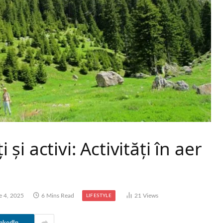
i și activi: Activități în aer
e 4, 2025
6 Mins Read
21
Views
LIFESTYLE