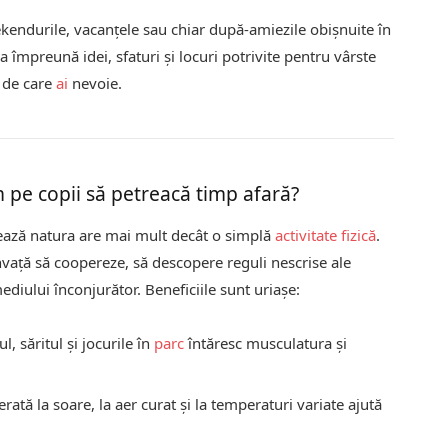
ekendurile, vacanțele sau chiar după-amiezile obișnuite în
 împreună idei, sfaturi și locuri potrivite pentru vârste
a de care
ai
nevoie.
m pe copii să petreacă timp afară?
orează natura are mai mult decât o simplă
activitate fizică
.
, învață să coopereze, să descopere reguli nescrise ale
ediului înconjurător. Beneficiile sunt uriașe:
l, săritul și jocurile în
parc
întăresc musculatura și
tă la soare, la aer curat și la temperaturi variate ajută