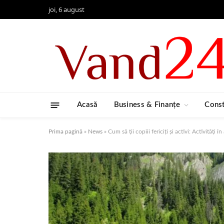
joi, 6 august
Acasă
Business & Finanțe
Const
Prima pagină
»
News
»
Cum să ții copiii fericiți și activi: Activități 