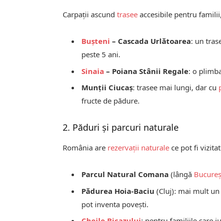
Carpații ascund
trasee
accesibile pentru familii
Bușteni
– Cascada Urlătoarea
: un tras
peste 5 ani.
Sinaia
– Poiana Stânii Regale
: o plimb
Munții Ciucaș
: trasee mai lungi, dar cu
fructe de pădure.
2. Păduri și parcuri naturale
România are
rezervații naturale
ce pot fi vizita
Parcul Natural Comana
(lângă
Bucureș
Pădurea Hoia-Baciu
(Cluj): mai mult un
pot inventa povești.
Cheile Bicazului
: pentru familiile care i