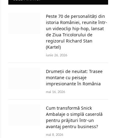
Peste 70 de personalități din
istoria României, reunite într-
un videoclip hip-hop, lansat
de Ziua Tricolorului de
regizorul Richard Stan
(Kartel)
iunie 26, 2026
Drumeții de neuitat: Trasee
montane cu peisaje
impresionante în România
mai 16, 2026
Cum transformă Snick
Ambalaje o simplă caserolă
pentru prăjituri într-un
avantaj pentru business?
mai 8, 2026