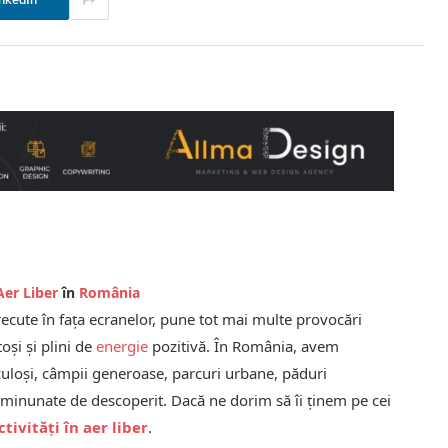
nkedIn
Aer Liber
în
România
trecute în fața ecranelor, pune tot mai multe provocări
toși și plini de
energie
pozitivă. În România, avem
uloși, câmpii generoase, parcuri urbane, păduri
i minunate de descoperit. Dacă ne dorim să îi ținem pe cei
ctivități în aer liber
.