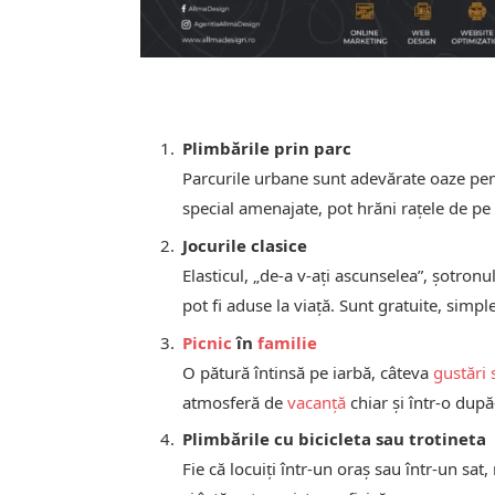
Plimbările prin parc
Parcurile urbane sunt adevărate oaze pentr
special amenajate, pot hrăni rațele de pe l
Jocurile clasice
Elasticul, „de-a v-ați ascunselea”, șotronul
pot fi aduse la viață. Sunt gratuite, simple
Picnic
în
familie
O pătură întinsă pe iarbă, câteva
gustări
atmosferă de
vacanță
chiar și într-o dup
Plimbările cu bicicleta sau trotineta
Fie că locuiți într-un oraș sau într-un sa