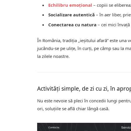
Echilibru emoțional
– copiii se elibere
Socializare autentică
– în aer liber, pri
Conectarea cu natura
– cei mici învață
În România, tradiția „ieșitului afară” este una v
jucându-se pe ulițe, în curți, pe câmp sau la 
la zilele noastre.
Activități simple, de zi cu zi, în apr
Nu este nevoie să pleci în concedii lungi pentru
ori, soluțiile se află chiar lângă casă.