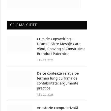
CELE MAI CITITE
Curs de Copywriting –
Drumul către Mesaje Care
Vând, Conving și Construiesc
Branduri Puternice
iulie 22, 2026
De ce contează relația pe
termen lung cu firma de
contabilitate: argumente
practice
iulie 21, 2026
Anestezie computerizată