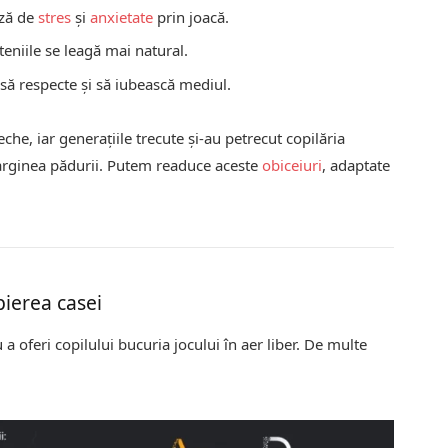
ază de
stres
și
anxietate
prin joacă.
eteniile se leagă mai natural.
 să respecte și să iubească mediul.
eche, iar generațiile trecute și-au petrecut copilăria
marginea pădurii. Putem readuce aceste
obiceiuri
, adaptate
opierea casei
 a oferi copilului bucuria jocului în aer liber. De multe