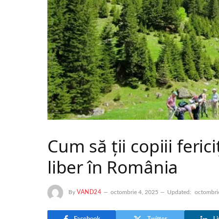
Cum să ții copiii fericiț
liber în România
By
VAND24
octombrie 4, 2025
Updated:
octombri