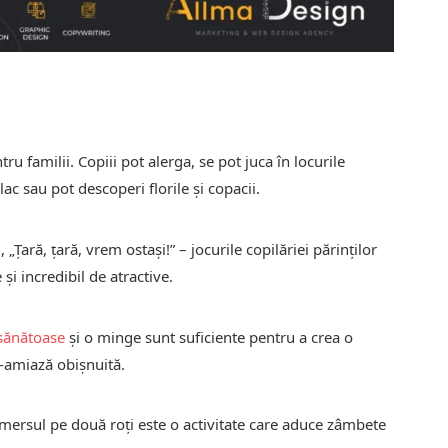
u familii. Copiii pot alerga, se pot juca în locurile
ac sau pot descoperi florile și copacii.
, „Țară, țară, vrem ostași!” – jocurile copilăriei părinților
 și incredibil de atractive.
 sănătoase
și o minge sunt suficiente pentru a crea o
ă-amiază obișnuită.
t, mersul pe două roți este o activitate care aduce zâmbete