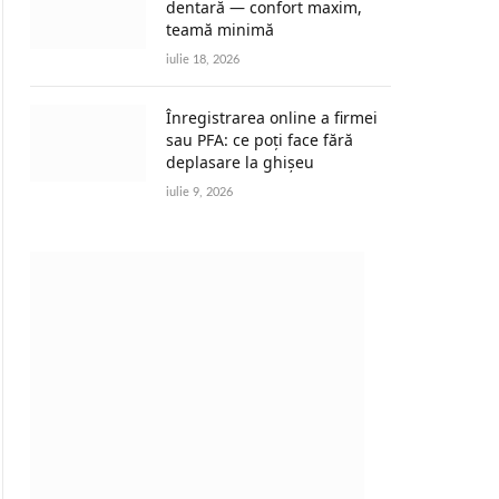
dentară — confort maxim,
teamă minimă
iulie 18, 2026
Înregistrarea online a firmei
sau PFA: ce poți face fără
deplasare la ghișeu
iulie 9, 2026