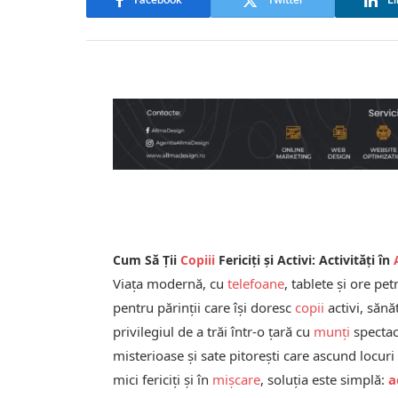
Facebook
Twitter
Li
Cum Să Ții
Copiii
Fericiți și Activi: Activități în
Viața modernă, cu
telefoane
, tablete și ore pe
pentru părinții care își doresc
copii
activi, sănă
privilegiul de a trăi într-o țară cu
munți
spectac
misterioase și sate pitorești care ascund locur
mici fericiți și în
mișcare
, soluția este simplă:
a