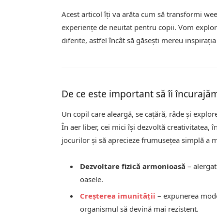
Acest articol îți va arăta cum să transformi we
experiențe de neuitat pentru copii. Vom explora
diferite, astfel încât să găsești mereu inspirați
De ce este important să îi încurajă
Un copil care aleargă, se cațără, râde și expl
În aer liber, cei mici își dezvoltă creativitatea
jocurilor și să aprecieze frumusețea simplă a m
Dezvoltare fizică armonioasă
– alergatu
oasele.
Creșterea imunității
– expunerea modera
organismul să devină mai rezistent.