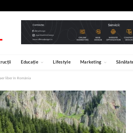
rucții
Educație
Lifestyle
Marketing
Sănătat
în aer liber în România