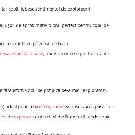
, iar copiii iubesc sentimentul de exploratori.
eu ușor, de aproximativ o oră, perfect pentru copii de
are relaxantă cu priveliști de basm.
peisaje spectaculoase
, unde cei mici se pot bucura de
te fără efort. Copiii se pot juca de-a micii exploratori.
ti
): ideal pentru
biciclete
,
canoe
și observarea păsărilor.
 loc de
explorare
distractivă decât de frică, unde copiii
ubesc natura sălbatică și aventurile.