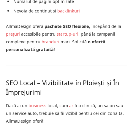
Numărul de pagini optimizate
Nevoia de conținut și
backlinkuri
AllmaDesign oferă
pachete SEO flexibile
, începând de la
prețuri
accesibile pentru
startup-uri
, până la campanii
complexe pentru
branduri
mari. Solicită
o ofertă
personalizată gratuită
!
SEO Local – Vizibilitate în Ploiești și În
Împrejurimi
Dacă ai un
business
local, cum
ar
fi o clinică, un salon sau
un service auto, trebuie să fii vizibil pentru cei din zona ta.
AllmaDesign oferă: