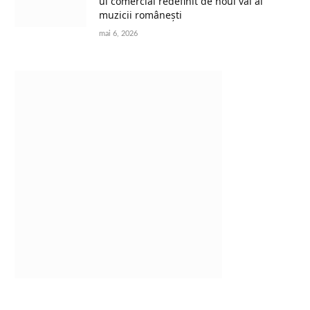
ul comercial redefinit de noul val al
muzicii românești
mai 6, 2026