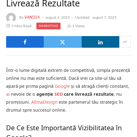
Livrează Rezultate
By
VAND24
august 4, 2025
Updated:
august 7, 2025
5 Mins Read
1
Views
MARKETING
Într-o lume digitală extrem de competitivă, simpla prezență
online nu mai este suficientă. Dacă vrei ca site-ul tău să
apară pe prima pagină
Google
și să atragă clienți constant,
ai
nevoie de o
agenție
SEO
care livrează rezultate
, nu
promisiuni.
AllmaDesign
este partenerul tău strategic în
drumul spre succesul online.
De Ce Este Importantă Vizibilitatea în