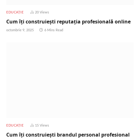
EDUCAȚIE
20
Views
Cum îți construiești reputația profesională online
octombrie 9, 2025
6 Mins Read
EDUCAȚIE
15
Views
Cum îți construiești brandul personal profesional