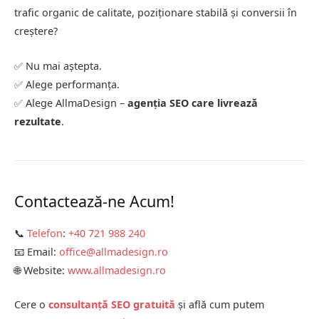
trafic organic de calitate, poziționare stabilă și conversii în
creștere?
✅ Nu mai aștepta.
✅ Alege performanța.
✅ Alege AllmaDesign –
agenția SEO care livrează
rezultate
.
Contactează-ne Acum!
📞
Telefon
:
+40 721 988 240
📧 Email:
o
ffice@allmadesign.ro
🌐 Website:
www.allmadesign.ro
Cere o
consultanță SEO gratuită
și află cum putem