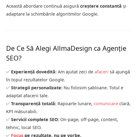
Această abordare continuă asigură
creștere constantă
și
adaptare la schimbările algoritmilor Google.
De Ce Să Alegi AllmaDesign ca Agenție
SEO?
✅
Experiență dovedită:
Am ajutat zeci de
afaceri
să ajungă
în topul rezultatelor Google.
✅
Strategii personalizate:
Nu folosim șabloane. Totul e
adaptat afacerii tale.
✅
Transparență totală:
Rapoarte lunare,
comunicare
clară,
KPI măsurabili.
✅
Servicii complete SEO:
On-page, off-page, content,
tehnic, local SEO.
✅
Focus
pe rezultate, nu pe vorbe.