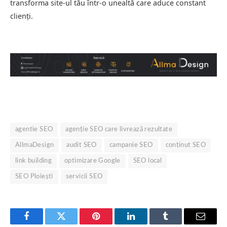
transforma site-ul tău într-o unealtă care aduce constant
clienți.
agentie SEO
agenție SEO care livrează rezultate
AllmaDesign
audit SEO
campanie SEO
conținut SEO
link building
optimizare Google
SEO local
SEO Ploiești
servicii SEO
Facebook
Twitter
Pinterest
LinkedIn
Tumblr
Email