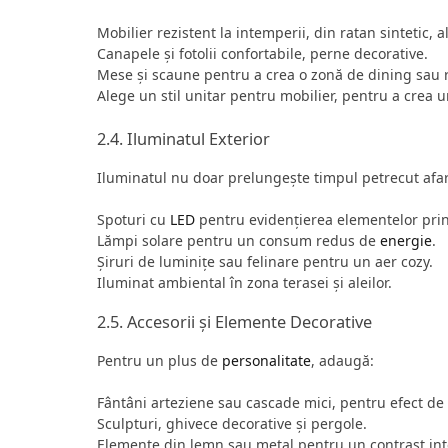
Mobilier rezistent la intemperii, din ratan sintetic, 
Canapele și fotolii confortabile, perne decorative.
Mese și scaune pentru a crea o zonă de dining sau r
Alege un stil unitar pentru mobilier, pentru a crea 
2.4. Iluminatul Exterior
Iluminatul nu doar prelungește timpul petrecut afar
Spoturi cu
LED
pentru evidențierea elementelor prin
Lămpi solare pentru un consum redus de
energie
.
Șiruri de luminițe sau felinare pentru un aer cozy.
Iluminat ambiental în zona terasei și aleilor.
2.5. Accesorii și Elemente Decorative
Pentru un plus de
personalitate
, adaugă:
Fântâni arteziene sau cascade mici, pentru efect de 
Sculpturi, ghivece decorative și pergole.
Elemente din lemn sau metal pentru un contrast int