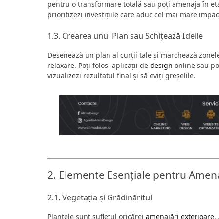
pentru o transformare totală sau poți amenaja în eta
prioritizezi investițiile care aduc cel mai mare impact
1.3. Crearea unui Plan sau Schițează Ideile
Desenează un plan al curții tale și marchează zonele 
relaxare. Poți folosi aplicații de
design
online sau poț
vizualizezi rezultatul final și să eviți greșelile.
2. Elemente Esențiale pentru Amenaj
2.1. Vegetația și Grădinăritul
Plantele sunt sufletul oricărei
amenajări exterioare
.