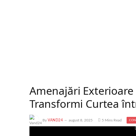
Amenajări Exterioare 
Transformi Curtea înt
By
VAND24
august 8, 2025
5 Mins Read
CON