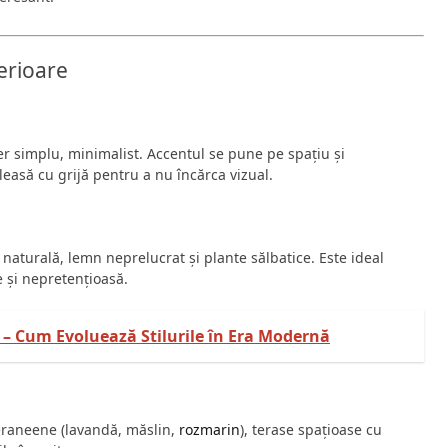
erioare
lier simplu, minimalist. Accentul se pune pe spațiu și
aleasă cu grijă pentru a nu încărca vizual.
ă naturală, lemn neprelucrat și plante sălbatice. Este ideal
 și nepretențioasă.
– Cum Evoluează Stilurile în Era Modernă
teraneene (lavandă, măslin,
rozmarin
), terase spațioase cu