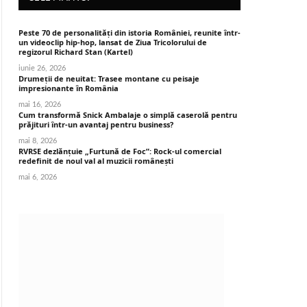
Peste 70 de personalități din istoria României, reunite într-
un videoclip hip-hop, lansat de Ziua Tricolorului de
regizorul Richard Stan (Kartel)
iunie 26, 2026
Drumeții de neuitat: Trasee montane cu peisaje
impresionante în România
mai 16, 2026
Cum transformă Snick Ambalaje o simplă caserolă pentru
prăjituri într-un avantaj pentru business?
mai 8, 2026
RVRSE dezlănțuie „Furtună de Foc”: Rock-ul comercial
redefinit de noul val al muzicii românești
mai 6, 2026