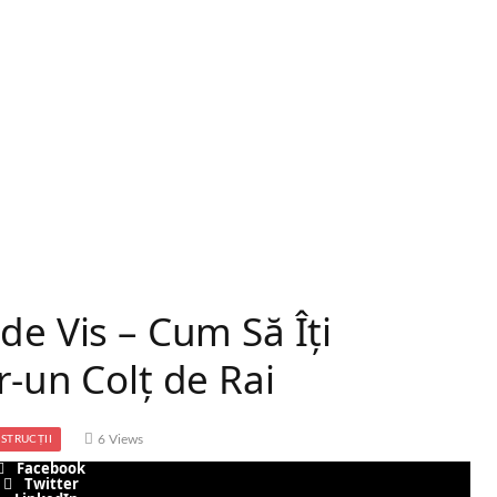
de Vis – Cum Să Îți
r-un Colț de Rai
6
Views
STRUCȚII
Facebook
Twitter