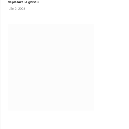
deplasare la ghișeu
iulie 9, 2026