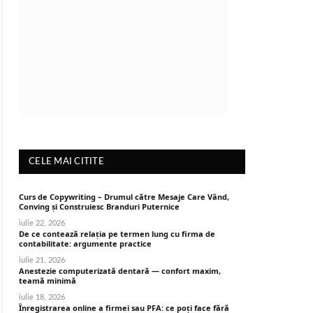
CELE MAI CITITE
Curs de Copywriting – Drumul către Mesaje Care Vând,
Conving și Construiesc Branduri Puternice
iulie 22, 2026
De ce contează relația pe termen lung cu firma de
contabilitate: argumente practice
iulie 21, 2026
Anestezie computerizată dentară — confort maxim,
teamă minimă
iulie 18, 2026
Înregistrarea online a firmei sau PFA: ce poți face fără