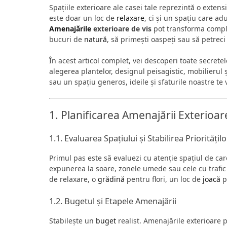
Spațiile exterioare ale casei tale reprezintă o extens
este doar un loc de
relaxare
, ci și un spațiu care ad
Amenajările
exterioare de vis
pot transforma complet
bucuri de
natură
, să primești oaspeți sau să petrec
În acest articol complet, vei descoperi toate secret
alegerea plantelor, designul peisagistic, mobilierul
sau un spațiu generos, ideile și sfaturile noastre te 
1. Planificarea Amenajării Exterioar
1.1. Evaluarea Spațiului și Stabilirea Prioritățilo
Primul pas este să evaluezi cu atenție spațiul de ca
expunerea la soare, zonele umede sau cele cu trafic in
de relaxare, o
grădină
pentru flori, un loc de
joacă
p
1.2. Bugetul și Etapele Amenajării
Stabilește un
buget
realist. Amenajările exterioare p