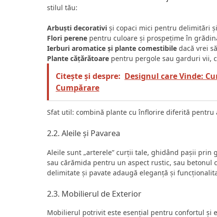
stilul tău:
Arbuști decorativi
și copaci mici pentru delimitări 
Flori perene
pentru culoare și prospețime în grădin
Ierburi aromatice și plante comestibile
dacă vrei să
Plante cățărătoare
pentru pergole sau garduri vii, 
Citește și despre:
Designul care Vinde: Cu
Cumpărare
Sfat util: combină plante cu înflorire diferită pentru
2.2. Aleile și Pavarea
Aleile sunt „arterele” curții tale, ghidând pașii pri
sau cărămida pentru un aspect rustic, sau betonul 
delimitate și pavate adaugă eleganță și funcționalit
2.3. Mobilierul de Exterior
Mobilierul potrivit este esențial pentru confortul și 