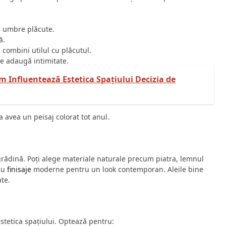
și umbre plăcute.
ă.
 combini utilul cu plăcutul.
ce adaugă intimitate.
m Influentează Estetica Spațiului Decizia de
 a avea un peisaj colorat tot anul.
n grădină. Poți alege materiale naturale precum piatra, lemnul
cu
finisaje
moderne pentru un look contemporan. Aleile bine
ate.
estetica spațiului. Optează pentru: