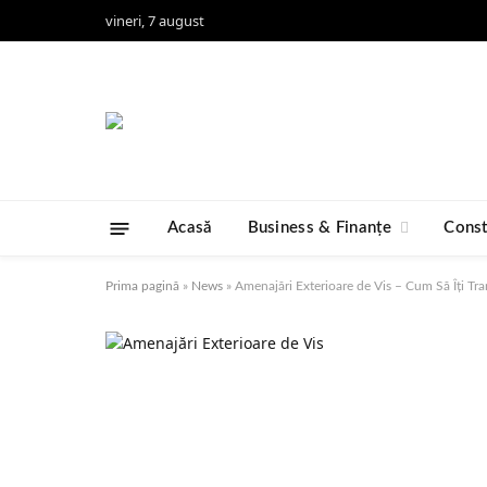
vineri, 7 august
Acasă
Business & Finanțe
Const
Prima pagină
»
News
»
Amenajări Exterioare de Vis – Cum Să Îți Tra