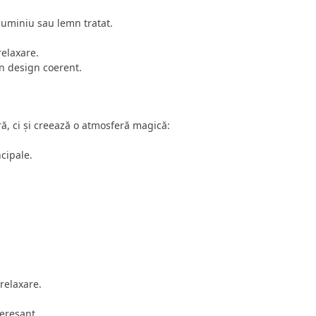
aluminiu sau lemn tratat.
elaxare.
un design coerent.
ă, ci și creează o atmosferă magică:
cipale.
relaxare.
eresant.