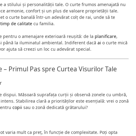
ie a stilului și personalității tale. O curte frumos amenajată nu
uce armonie, confort și un plus de valoare proprietății tale.
 o curte banală într-un adevărat colț de rai, unde să te
i
timp de calitate
cu familia.
ele pentru o amenajare exterioară reușită: de la
planificare
,
 și până la iluminatul ambiental. Indiferent dacă
ai
o curte mică
vor ajuta să creezi un loc cu adevărat special.
e – Primul Pas spre Curtea Visurilor Tale
r
re dispui. Măsoară suprafața curții și observă zonele cu umbră,
tens. Stabilirea clară a priorităților este esențială: vrei o zonă
entru
copii
sau o zonă dedicată grătarului?
ot varia mult ca preț, în funcție de complexitate. Poți opta