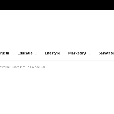
rucții
Educație
Lifestyle
Marketing
Sănătat
nsformi Curtea într-un Colț de Rai