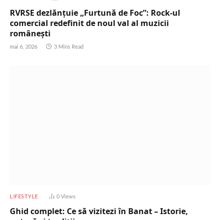
RVRSE dezlănțuie „Furtună de Foc”: Rock-ul
comercial redefinit de noul val al muzicii
românești
mai 6, 2026
3 Mins Read
LIFESTYLE
0
Views
Ghid complet: Ce să vizitezi în Banat – Istorie,