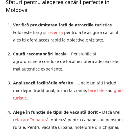
Sfaturi pentru alegerea cazării perfecte în
Moldova
Verifică proximitatea față de atracțiile turistice
–
Folosește hărți și
recenzii
pentru a te asigura că locul
ales îți oferă acces rapid la obiectivele vizitate.
Caută recomandări locale
– Pensiunile și
agroturismele conduse de localnici oferă adesea cele
mai autentice experiențe.
Analizează facilitățile oferite
– Unele unități includ
mic dejun tradițional, tururi la crame,
biciclete
sau
ghid
turistic
.
Alege în funcție de tipul de vacanță dorit
– Dacă vrei
relaxare în natură
, optează pentru cabane sau pensiuni
rurale. Pentru vacanță urbană, hotelurile din Chișinău