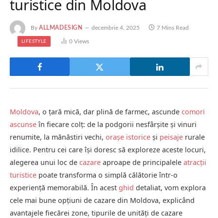
turistice din Moldova
By
ALLMADESIGN
decembrie 4, 2025
7 Mins Read
0
Views
LIFESTYLE
Moldova
, o țară mică, dar plină de farmec, ascunde
comori
ascunse
în fiecare colț: de la podgorii nesfârșite și vinuri
renumite, la mănăstiri vechi,
orașe istorice
și
peisaje
rurale
idilice. Pentru cei care își doresc să exploreze aceste locuri,
alegerea unui loc de
cazare
aproape de principalele
atracții
turistice
poate transforma o simplă călătorie într-o
experiență memorabilă. În acest
ghid
detaliat, vom explora
cele mai bune opțiuni de cazare din Moldova, explicând
avantajele fiecărei zone, tipurile de unități de cazare