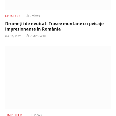
LIFESTYLE
0
Views
Drumeții de neuitat: Trasee montane cu peisaje
impresionante în România
mai 16, 2026
7 Mins Read
TIMP LIBER
0
Views