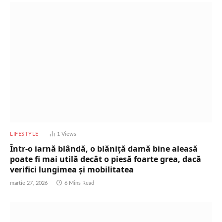
LIFESTYLE
1
Views
Într-o iarnă blândă, o blăniță damă bine aleasă
poate fi mai utilă decât o piesă foarte grea, dacă
verifici lungimea și mobilitatea
martie 27, 2026
6 Mins Read