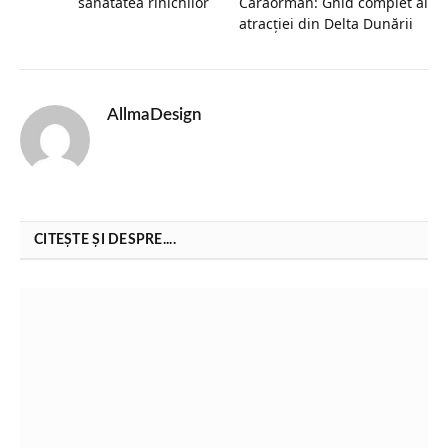
sănătatea rinichilor
Caraorman: Ghid complet al
atracției din Delta Dunării
AllmaDesign
CITEȘTE ȘI DESPRE....