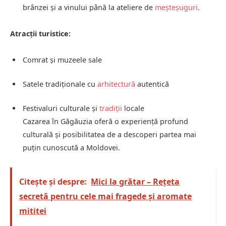
brânzei și a vinului până la ateliere de
meșteșuguri
.
Atracții turistice:
Comrat și muzeele sale
Satele tradiționale cu
arhitectură
autentică
Festivaluri culturale și
tradiții
locale
Cazarea în Găgăuzia oferă o experiență profund
culturală și posibilitatea de a descoperi partea mai
puțin cunoscută a Moldovei.
Citește și despre:
Mici la grătar – Rețeta
secretă pentru cele mai fragede și aromate
mititei