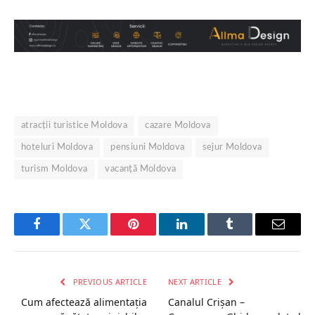
atracții turistice Moldova
cazare Moldova
hoteluri Moldova
pensiuni Moldova
sejur Moldova
turism Moldova
vacanță Moldova
Facebook
Twitter
Pinterest
LinkedIn
Tumblr
Email
PREVIOUS ARTICLE
NEXT ARTICLE
Cum afectează alimentația
Canalul Crișan –