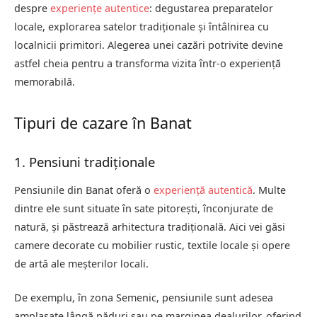
despre
experiențe autentice
: degustarea preparatelor
locale, explorarea satelor tradiționale și întâlnirea cu
localnicii primitori. Alegerea unei cazări potrivite devine
astfel cheia pentru a transforma vizita într-o experiență
memorabilă.
Tipuri de cazare în Banat
1. Pensiuni tradiționale
Pensiunile din Banat oferă o
experiență autentică
. Multe
dintre ele sunt situate în sate pitorești, înconjurate de
natură, și păstrează arhitectura tradițională. Aici vei găsi
camere decorate cu mobilier rustic, textile locale și opere
de artă ale meșterilor locali.
De exemplu, în zona Semenic, pensiunile sunt adesea
amplasate lângă păduri sau pe marginea dealurilor, oferind