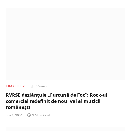
TIMP LIBER
0
Views
RVRSE dezlănțuie „Furtună de Foc”: Rock-ul
comercial redefinit de noul val al muzicii
românești
mai 6, 2026
3 Mins Read