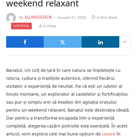
weekend relaxant
By
ALLMADESIGN
ianuarie 17, 2026
6 Mins Read
0
Views
LIFESTYLE
Banatul. Un colț de țară în care natura se împletește cu
istoria, cultura și tradițiile autentice, oferind fiecărui
vizitator o experiență de neuitat. Fie că ești un iubitor al
liniștii montane, un explorator al castelelor și fortificațiilor,
sau pur și simplu vrei să evadezi din agitația orașului
pentru un weekend relaxant, Banatul este destinația ideală.
Dar pentru a transforma escapada într-o experiență
completă, alegerea cazării potrivite este esențială. În acest
articol, vom explora cele mai bune opțiuni de
cazare
în