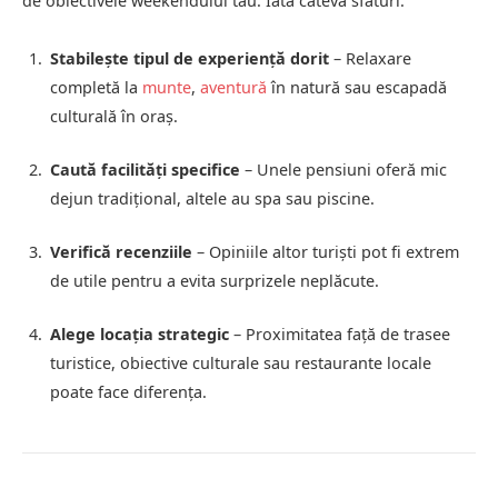
de obiectivele weekendului tău. Iată câteva sfaturi:
Stabilește tipul de experiență dorit
– Relaxare
completă la
munte
,
aventură
în natură sau escapadă
culturală în oraș.
Caută facilități specifice
– Unele pensiuni oferă mic
dejun tradițional, altele au spa sau piscine.
Verifică recenziile
– Opiniile altor turiști pot fi extrem
de utile pentru a evita surprizele neplăcute.
Alege locația strategic
– Proximitatea față de trasee
turistice, obiective culturale sau restaurante locale
poate face diferența.