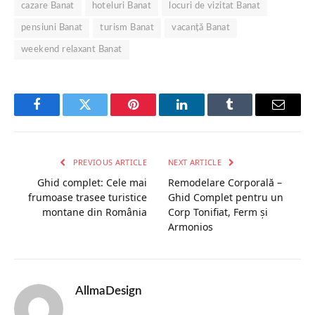
cazare Banat
hoteluri Banat
locuri de vizitat Banat
pensiuni Banat
turism Banat
vacanță Banat
weekend relaxant Banat
Facebook
Twitter
Pinterest
LinkedIn
Tumblr
Email
PREVIOUS ARTICLE
NEXT ARTICLE
Ghid complet: Cele mai
Remodelare Corporală –
frumoase trasee turistice
Ghid Complet pentru un
montane din România
Corp Tonifiat, Ferm și
Armonios
AllmaDesign