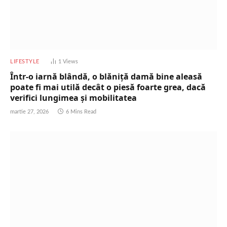
LIFESTYLE
1
Views
Într-o iarnă blândă, o blăniță damă bine aleasă
poate fi mai utilă decât o piesă foarte grea, dacă
verifici lungimea și mobilitatea
martie 27, 2026
6 Mins Read