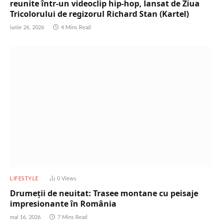
reunite într-un videoclip hip-hop, lansat de Ziua
Tricolorului de regizorul Richard Stan (Kartel)
iunie 26, 2026
4 Mins Read
LIFESTYLE
0
Views
Drumeții de neuitat: Trasee montane cu peisaje
impresionante în România
mai 16, 2026
7 Mins Read