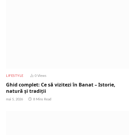
LIFESTYLE
0
Views
Ghid complet: Ce să vizitezi în Banat – Istorie,
natură și tradiții
mai 5, 2026
8 Mins Read