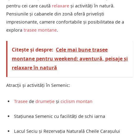
pentru cei care caută
relaxare
și activități în natură.
Pensiunile și cabanele din zonă oferă priveliști
impresionante, camere confortabile și posibilitatea de a
explora
trasee montane
.
Citește și despre:
Cele mai bune trasee
montane pentru weekend: aventură, peisaje și
relaxare în natură
Atracții și activități în Semenic:
Trasee
de
drumeție
și
ciclism montan
Stațiunea Semenic cu facilități de schi iarna
Lacul Seciu și Rezervația Naturală Cheile Carașului