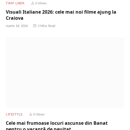
TIMP LIBER
0
Views
Visuali Italiane 2026: cele mai noi filme ajung la
Craiova
martie 18, 2026
3 Mins Read
LIFESTYLE
0
Views
Cele mai frumoase locuri ascunse din Banat
pentru o vacanță de neuitat