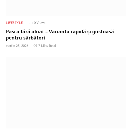
LIFESTYLE
0
Views
Pasca fără aluat – Varianta rapidă și gustoasă
pentru sărbători
martie 25, 2026
7 Mins Read