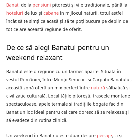
Banat
, de la
pensiuni
pitorești și vile tradiționale, până la
hoteluri
de lux și
cabane
în mijlocul naturii, totul astfel
încât să te simți ca acasă și să te poți bucura pe deplin de
tot ce are această regiune de oferit.
De ce să alegi Banatul pentru un
weekend relaxant
Banatul este o regiune cu un farmec aparte. Situată în
vestul României, între Munții Semenic și Carpații Banatului,
această zonă oferă un mix perfect între
natură
sălbatică și
civilizație culturală. Localitățile pitorești, traseele montane
spectaculoase, apele termale și tradițiile bogate fac din
Banat un loc ideal pentru cei care doresc să se relaxeze și
să evadeze din rutina zilnică.
Un weekend în Banat nu este doar despre
peisaje
, ci și