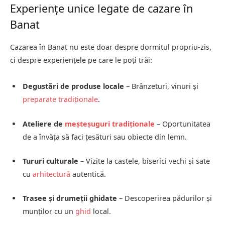
Experiențe unice legate de cazare în
Banat
Cazarea în Banat nu este doar despre dormitul propriu-zis,
ci despre experiențele pe care le poți trăi:
Degustări de produse locale
– Brânzeturi, vinuri și
preparate tradiționale
.
Ateliere de
meșteșuguri tradiționale
– Oportunitatea
de a învăța să faci țesături sau obiecte din lemn.
Tururi culturale
– Vizite la castele, biserici vechi și sate
cu
arhitectură
autentică.
Trasee și drumeții ghidate
– Descoperirea pădurilor și
munților cu un
ghid
local.