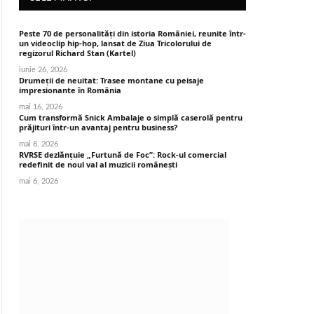
Peste 70 de personalități din istoria României, reunite într-
un videoclip hip-hop, lansat de Ziua Tricolorului de
regizorul Richard Stan (Kartel)
iunie 26, 2026
Drumeții de neuitat: Trasee montane cu peisaje
impresionante în România
mai 16, 2026
Cum transformă Snick Ambalaje o simplă caserolă pentru
prăjituri într-un avantaj pentru business?
mai 8, 2026
RVRSE dezlănțuie „Furtună de Foc”: Rock-ul comercial
redefinit de noul val al muzicii românești
mai 6, 2026