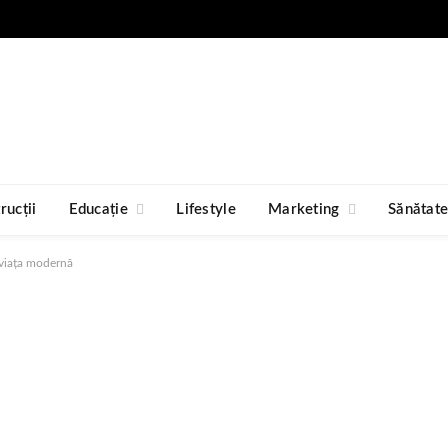
rucții
Educație
Lifestyle
Marketing
Sănătat
n viața modernă