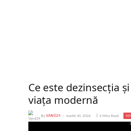
Ce este dezinsecția și
viața modernă
By
VAND24
martie 30, 2026
6 Mins Read
AD