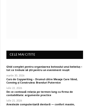
CELE MAI CITITE
Ghid complet pentru organizarea botezului unui bebeluș –
tot ce trebuie să știi pentru un eveniment reușit
martie 30, 2026
Curs de Copywriting – Drumul către Mesaje Care Vând,
Conving și Construiesc Branduri Puternice
iulie 22, 2026
De ce contează relația pe termen lung cu firma de
contabilitate: argumente practice
iulie 21, 2026
Anestezie computerizată dentară — confort maxim,