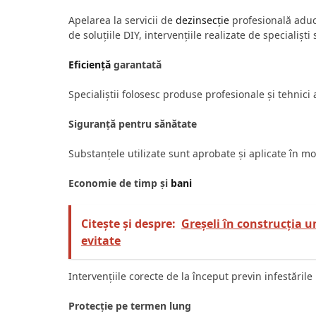
Apelarea la servicii de
dezinsecție
profesională ad
de soluțiile DIY, intervențiile realizate de specialiști
Eficiență
garantată
Specialiștii folosesc produse profesionale și tehnici
Siguranță pentru sănătate
Substanțele utilizate sunt aprobate și aplicate în m
Economie de timp și
bani
Citește și despre:
Greșeli în construcția u
evitate
Intervențiile corecte de la început previn infestările
Protecție pe termen lung