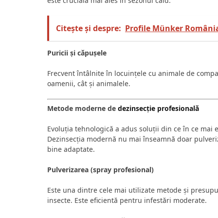
este crucială mai ales în sezonul cald.
Citește și despre:
Profile Münker România
Puricii și căpușele
Frecvent întâlnite în locuințele cu animale de compan
oamenii, cât și animalele.
Metode moderne de
dezinsecție profesională
Evoluția tehnologică a adus soluții din ce în ce mai 
Dezinsecția modernă nu mai înseamnă doar pulveriza
bine adaptate.
Pulverizarea (spray profesional)
Este una dintre cele mai utilizate metode și presupu
insecte. Este eficientă pentru infestări moderate.