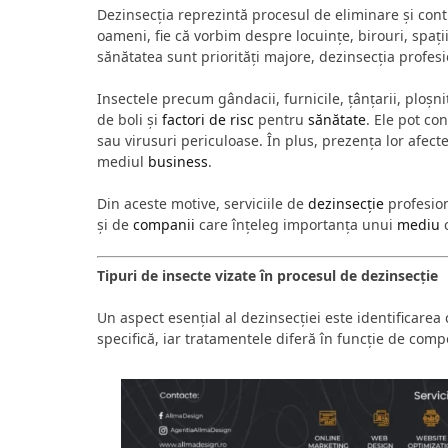
Dezinsecția reprezintă procesul de eliminare și contr
oameni, fie că vorbim despre locuințe, birouri, spați
sănătatea sunt priorități majore, dezinsecția profesi
Insectele precum gândacii, furnicile, țânțarii, ploșn
de boli și
factori de risc
pentru
sănătate
. Ele pot co
sau virusuri periculoase. În plus, prezența lor afect
mediul
business
.
Din aceste motive, serviciile de
dezinsecție
profesion
și de
companii
care înțeleg importanța unui
mediu
c
Tipuri de insecte vizate în procesul de dezinsecție
Un aspect esențial al dezinsecției este identificarea
specifică, iar tratamentele diferă în funcție de comp