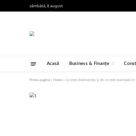
sâmbătă, 8 august
Acasă
Business & Finanțe
Const
Prima pagină
»
News
»
Ce este dezinsecția și de ce este esențială î