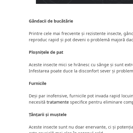
Gândacii de bucătărie
Printre cele mai frecvente și rezistente insecte, gân
reproduc rapid și pot deveni o problemă majoră dacă
Ploșnițele de pat
Aceste insecte mici se hrănesc cu sânge și sunt extre
Infestarea poate duce la disconfort sever și proble
Furnicile
Deși par inofensive, furnicile pot invada rapid locui
necesită
tratamente
specifice pentru eliminare comp
Țânțarii și muștele
Aceste insecte sunt nu doar enervante, ci și potenți