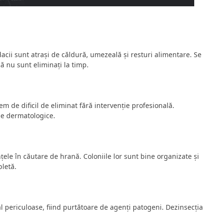
dacii sunt atrași de căldură, umezeală și resturi alimentare. Se
 nu sunt eliminați la timp.
m de dificil de eliminat fără intervenție profesională.
me dermatologice.
nțele în căutare de hrană. Coloniile lor sunt bine organizate și
letă.
al periculoase, fiind purtătoare de agenți patogeni. Dezinsecția