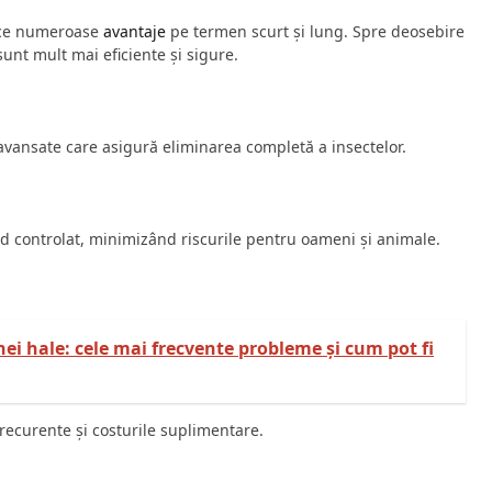
uce numeroase
avantaje
pe termen scurt și lung. Spre deosebire
 sunt mult mai eficiente și sigure.
 avansate care asigură eliminarea completă a insectelor.
od controlat, minimizând riscurile pentru oameni și animale.
nei hale: cele mai frecvente probleme și cum pot fi
 recurente și costurile suplimentare.