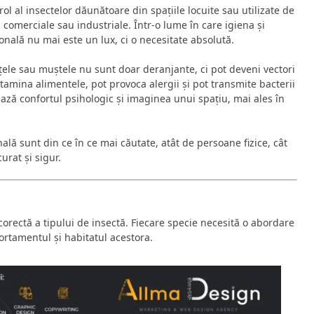
ol al insectelor dăunătoare din spațiile locuite sau utilizate de
i comerciale sau industriale. Într-o lume în care igiena și
onală nu mai este un lux, ci o necesitate absolută.
ițele sau muștele nu sunt doar deranjante, ci pot deveni vectori
ntamina alimentele, pot provoca alergii și pot transmite bacterii
ează confortul psihologic și imaginea unui spațiu, mai ales în
ală sunt din ce în ce mai căutate, atât de persoane fizice, cât
urat și sigur.
 corectă a tipului de insectă. Fiecare specie necesită o abordare
ortamentul și habitatul acestora.