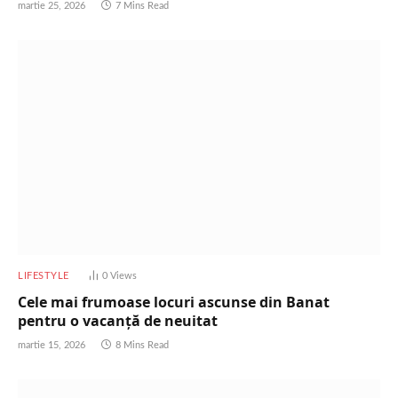
martie 25, 2026
7 Mins Read
LIFESTYLE
0
Views
Cele mai frumoase locuri ascunse din Banat
pentru o vacanță de neuitat
martie 15, 2026
8 Mins Read