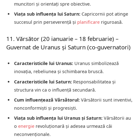
muncitori și orientați spre obiective.
Viața sub influența lui Saturn:
Capricornii pot atinge
succesul prin perseverență și
planificare
riguroasă.
11. Vărsător (20 ianuarie – 18 februarie) –
Guvernat de Uranus și Saturn (co-guvernatori)
Caracteristicile lui Uranus:
Uranus simbolizează
inovația, rebeliunea și schimbarea bruscă.
Caracteristicile lui Saturn:
Responsabilitatea și
structura vin ca o influență secundară.
Cum influențează Vărsătorul:
Vărsătorii sunt inventivi,
nonconformiști și progresiști.
Viața sub influența lui Uranus și Saturn:
Vărsătorii au
o
energie
revoluționară și adesea urmează căi
neconvenționale.