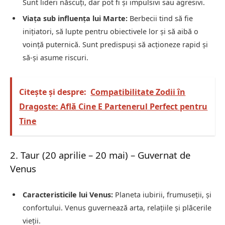
Sunt lideri născuți, dar pot fi și impulsivi sau agresivi.
Viața sub influența lui Marte:
Berbecii tind să fie
inițiatori, să lupte pentru obiectivele lor și să aibă o
voință puternică. Sunt predispuși să acționeze rapid și
să-și asume riscuri.
Citește și despre:
Compatibilitate Zodii în
Dragoste: Află Cine E Partenerul Perfect pentru
Tine
2. Taur (20 aprilie – 20 mai) – Guvernat de
Venus
Caracteristicile lui Venus:
Planeta iubirii, frumuseții, și
confortului. Venus guvernează arta, relațiile și plăcerile
vieții.