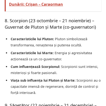
Dunării: Crișan – Caraorman
8. Scorpion (23 octombrie – 21 noiembrie) –
Guvernat de Pluton și Marte (co-guvernatori)
Caracteristicile lui Pluton:
Pluton simbolizează
transformarea, renașterea și puterea ocultă.
Caracteristicile lui Marte:
Energia și agresivitatea
acționează ca un co-guvernator.
Cum influențează Scorpionul:
Scorpionii sunt intensi,
misterioși și foarte pasionali.
Viața sub influența lui Pluton și Marte:
Scorpionii au o
capacitate imensă de regenerare, dorință de control și
forță interioară.
9. Săgetător (22 noiembrie – 21 decembrie) –