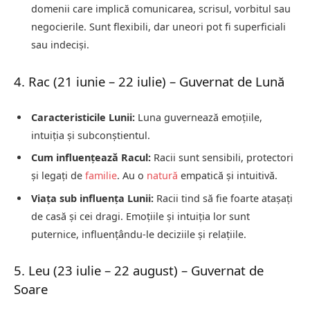
domenii care implică comunicarea, scrisul, vorbitul sau
negocierile. Sunt flexibili, dar uneori pot fi superficiali
sau indeciși.
4. Rac (21 iunie – 22 iulie) – Guvernat de Lună
Caracteristicile Lunii:
Luna guvernează emoțiile,
intuiția și subconștientul.
Cum influențează Racul:
Racii sunt sensibili, protectori
și legați de
familie
. Au o
natură
empatică și intuitivă.
Viața sub influența Lunii:
Racii tind să fie foarte atașați
de casă și cei dragi. Emoțiile și intuiția lor sunt
puternice, influențându-le deciziile și relațiile.
5. Leu (23 iulie – 22 august) – Guvernat de
Soare