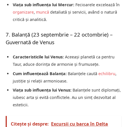
Viața sub influența lui Mercur:
Fecioarele excelează în
organizare
,
muncă
detaliată și servicii, având o natură
critică și analitică.
7. Balanță (23 septembrie – 22 octombrie) –
Guvernată de Venus
Caracteristicile lui Venus:
Aceeași planetă ca pentru
Taur, aduce dorința de armonie și frumusețe.
Cum influențează Balanța:
Balanțele caută
echilibru
,
justiție și relații armonioase.
Viața sub influența lui Venus:
Balanțele sunt diplomați,
iubesc arta și evită conflictele. Au un simț dezvoltat al
esteticii.
Citește și despre:
Excursii cu barca în Delta