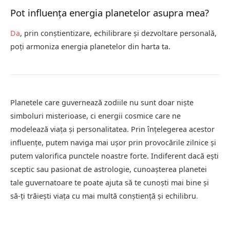
Pot influența energia planetelor asupra mea?
Da
, prin conștientizare, echilibrare și dezvoltare personală,
poți armoniza energia planetelor din harta ta.
Planetele care guvernează zodiile nu sunt doar niște
simboluri misterioase, ci energii cosmice care ne
modelează viața și personalitatea. Prin înțelegerea acestor
influențe, putem naviga mai ușor prin provocările zilnice și
putem valorifica punctele noastre forte. Indiferent dacă ești
sceptic sau pasionat de astrologie, cunoașterea planetei
tale guvernatoare te poate ajuta să te cunoști mai bine și
să-ți trăiești viața cu mai multă conștiență și echilibru
.