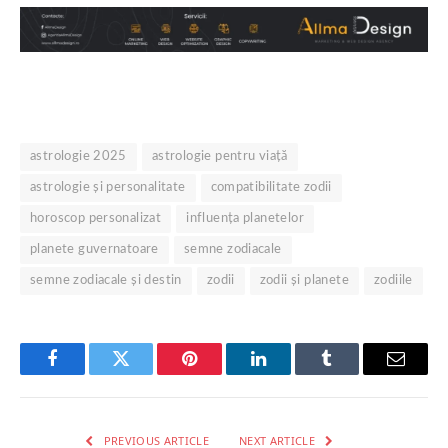
astrologie 2025
astrologie pentru viață
astrologie și personalitate
compatibilitate zodii
horoscop personalizat
influența planetelor
planete guvernatoare
semne zodiacale
semne zodiacale și destin
zodii
zodii și planete
zodiile
Facebook
Twitter
Pinterest
LinkedIn
Tumblr
Email
PREVIOUS ARTICLE
NEXT ARTICLE