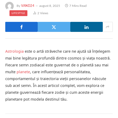
By
VAND24
august 8, 2025
7 Mins Read
2
Views
LIFESTYLE
Astrologia
este o artă străveche care ne ajută să înțelegem
mai bine legătura profundă dintre cosmos și viața noastră.
Fiecare semn zodiacal este guvernat de o planetă sau mai
multe
planete
, care influențează personalitatea,
comportamentul și traiectoria vieții persoanelor născute
sub acel semn. În acest articol complet, vom explora ce
planete guvernează fiecare zodie și cum aceste energii
planetare pot modela destinul tău.