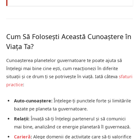
Cum Să Folosești Această Cunoaștere în
Viața Ta?
Cunoașterea planetelor guvernatoare te poate ajuta să
înțelegi mai bine cine ești, cum reacționezi în diferite
situații și ce drum ți se potrivește în viață. Iată câteva
sfaturi
practice
:
Auto-cunoaștere:
Înțelege-ți punctele forte și limitările
bazate pe planeta ta guvernatoare.
Relații:
Învață să-ți înțelegi partenerul și să comunici
mai bine, analizând ce energie planetară îl guvernează.
Carieră
:
Alege domenii de activitate care să-ți valorifice