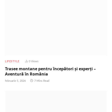
LIFESTYLE
0
Views
Trasee montane pentru începători și experți –
Aventură în România
februarie 5, 2026
7 Mins Read