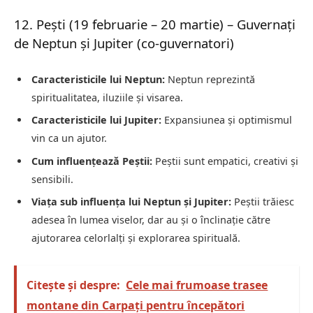
12. Pești (19 februarie – 20 martie) – Guvernați
de Neptun și Jupiter (co-guvernatori)
Caracteristicile lui Neptun:
Neptun reprezintă
spiritualitatea, iluziile și visarea.
Caracteristicile lui Jupiter:
Expansiunea și optimismul
vin ca un ajutor.
Cum influențează Peștii:
Peștii sunt empatici, creativi și
sensibili.
Viața sub influența lui Neptun și Jupiter:
Peștii trăiesc
adesea în lumea viselor, dar au și o înclinație către
ajutorarea celorlalți și explorarea spirituală.
Citește și despre:
Cele mai frumoase trasee
montane din Carpați pentru începători