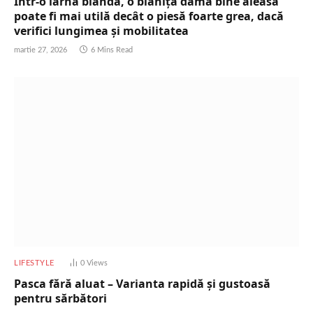
Într-o iarnă blândă, o blăniță damă bine aleasă
poate fi mai utilă decât o piesă foarte grea, dacă
verifici lungimea și mobilitatea
martie 27, 2026
6 Mins Read
LIFESTYLE
0
Views
Pasca fără aluat – Varianta rapidă și gustoasă
pentru sărbători