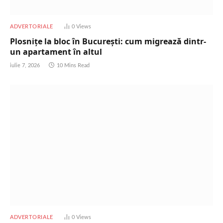
ADVERTORIALE
0
Views
Plosnițe la bloc în București: cum migrează dintr-
un apartament în altul
iulie 7, 2026
10 Mins Read
ADVERTORIALE
0
Views