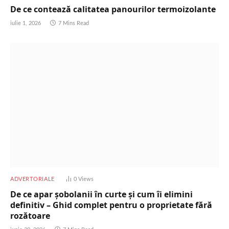
De ce contează calitatea panourilor termoizolante
iulie 1, 2026
7 Mins Read
ADVERTORIALE
0
Views
De ce apar șobolanii în curte și cum îi elimini
definitiv – Ghid complet pentru o proprietate fără
rozătoare