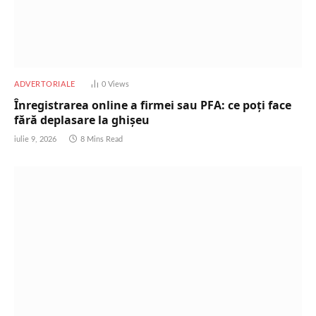
ADVERTORIALE
0
Views
Înregistrarea online a firmei sau PFA: ce poți face
fără deplasare la ghișeu
iulie 9, 2026
8 Mins Read