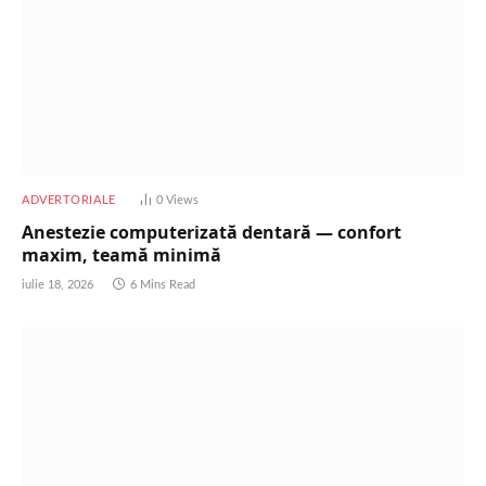
ADVERTORIALE
0
Views
Anestezie computerizată dentară — confort
maxim, teamă minimă
iulie 18, 2026
6 Mins Read