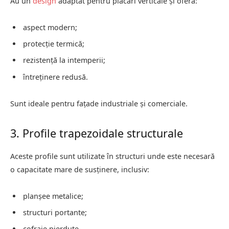
Au un
design
adaptat pentru placări verticale și oferă:
aspect modern;
protecție termică;
rezistență la intemperii;
întreținere redusă.
Sunt ideale pentru fațade industriale și comerciale.
3. Profile trapezoidale structurale
Aceste profile sunt utilizate în structuri unde este necesară
o capacitate mare de susținere, inclusiv:
planșee metalice;
structuri portante;
cofraje pierdute.