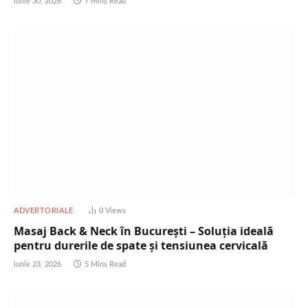
iunie 30, 2026
7 Mins Read
ADVERTORIALE
0
Views
Masaj Back & Neck în București – Soluția ideală
pentru durerile de spate și tensiunea cervicală
iunie 23, 2026
5 Mins Read