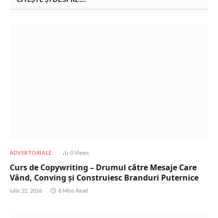
CITEȘTE ȘI DESPRE....
ADVERTORIALE
0
Views
Curs de Copywriting – Drumul către Mesaje Care
Vând, Conving și Construiesc Branduri Puternice
iulie 22, 2026
8 Mins Read