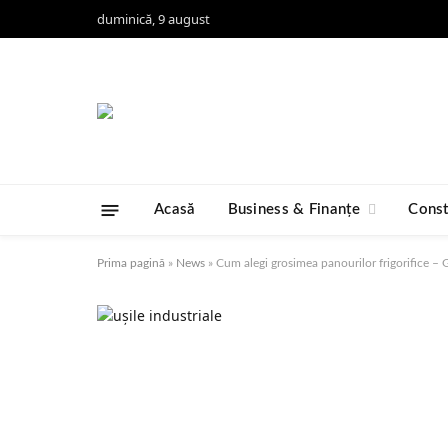
duminică, 9 august
Acasă
Business & Finanțe
Const
Prima pagină
»
News
»
Cum alegi grosimea panourilor frigorifice – 