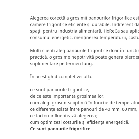
Alegerea corectă a grosimii panourilor frigorifice es
camere frigorifice eficiente și durabile. Indiferent
spații pentru industria alimentară, HoReCa sau aplic
consumul energetic, menținerea temperaturii, costuri
Mulți clienți aleg panourile frigorifice doar în funcție
practică, o grosime nepotrivită poate genera pierde
suplimentare pe termen lung.
În acest
ghid
complet vei afla:
ce sunt panourile frigorifice;
de ce este importantă grosimea lor;
cum alegi grosimea optimă în funcție de temperatu
ce diferențe există între panouri de 40 mm, 60 m
ce factori influențează alegerea;
cum optimizezi costurile și eficiența energetică.
Ce sunt panourile frigorifice