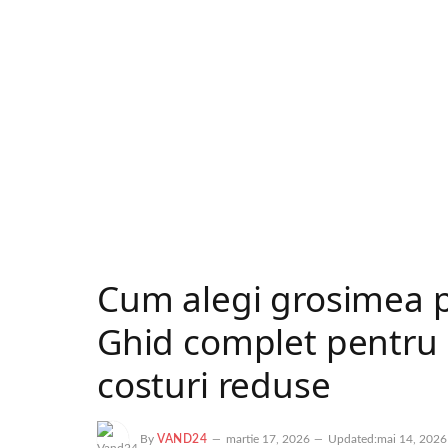
Cum alegi grosimea pa
Ghid complet pentru e
costuri reduse
By
VAND24
martie 17, 2026
Updated:
mai 14, 2026