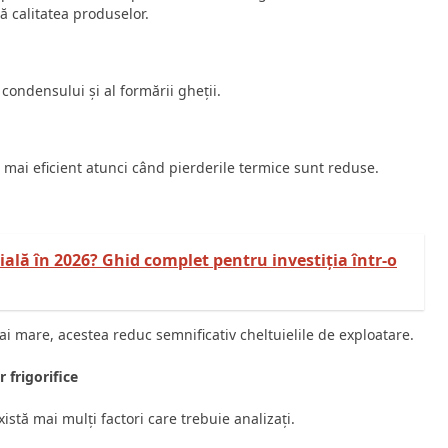
ă calitatea produselor.
condensului și al formării gheții.
ă mai eficient atunci când pierderile termice sunt reduse.
ială în 2026? Ghid complet pentru investiția într-o
ai mare, acestea reduc semnificativ cheltuielile de exploatare.
 frigorifice
istă mai mulți factori care trebuie analizați.