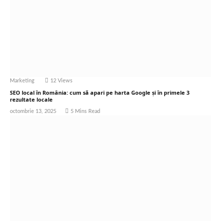
Marketing
12
Views
SEO local în România: cum să apari pe harta Google și în primele 3
rezultate locale
octombrie 13, 2025
5 Mins Read