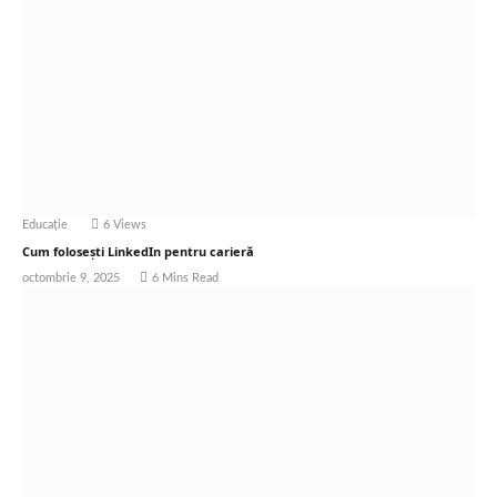
Educație
6
Views
Cum folosești LinkedIn pentru carieră
octombrie 9, 2025
6 Mins Read