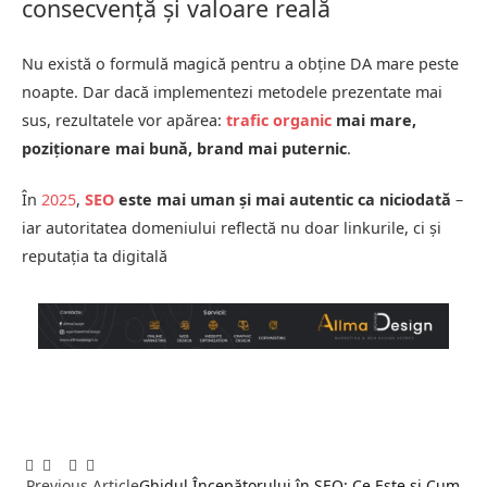
consecvență și valoare reală
Nu există o formulă magică pentru a obține DA mare peste
noapte. Dar dacă implementezi metodele prezentate mai
sus, rezultatele vor apărea:
trafic organic
mai mare,
poziționare mai bună, brand mai puternic
.
În
2025
,
SEO
este mai uman și mai autentic ca niciodată
–
iar autoritatea domeniului reflectă nu doar linkurile, ci și
reputația ta digitală
Facebook
Twitter
Pinterest
LinkedIn
Tumblr
Email
Previous Article
Ghidul Începătorului în SEO: Ce Este și Cum