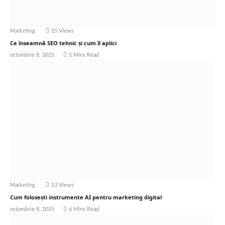
Marketing
15
Views
Ce înseamnă SEO tehnic și cum îl aplici
octombrie 8, 2025
5 Mins Read
Marketing
13
Views
Cum folosești instrumente AI pentru marketing digital
octombrie 8, 2025
6 Mins Read