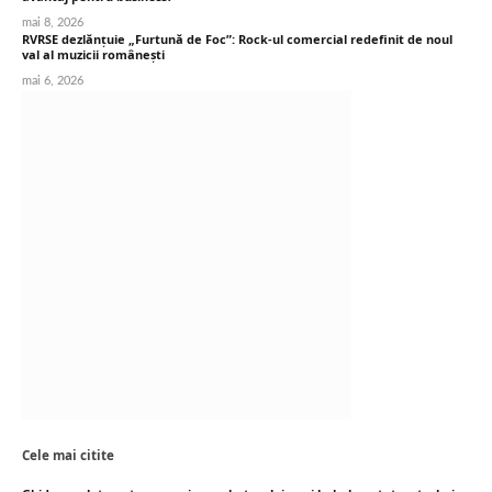
mai 8, 2026
RVRSE dezlănțuie „Furtună de Foc”: Rock-ul comercial redefinit de noul
val al muzicii românești
mai 6, 2026
Cele mai citite