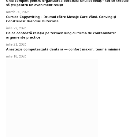
Ghid complet pentru organizarea botezului unui bebeluș – tot ce trebuie
să știi pentru un eveniment reușit
martie 30, 2026
Curs de Copywriting – Drumul către Mesaje Care Vând, Conving și
Construiesc Branduri Puternice
iulie 22, 2026
De ce contează relația pe termen lung cu firma de contabilitate:
argumente practice
iulie 21, 2026
Anestezie computerizată dentară — confort maxim, teamă minimă
iulie 18, 2026