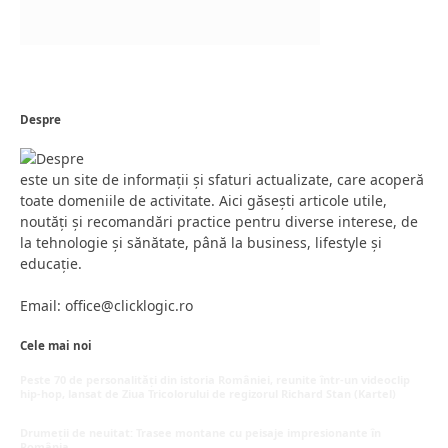
Despre
este un site de informații și sfaturi actualizate, care acoperă
toate domeniile de activitate. Aici găsești articole utile,
noutăți și recomandări practice pentru diverse interese, de
la tehnologie și sănătate, până la business, lifestyle și
educație.
Email: office@clicklogic.ro
Cele mai noi
Peste 70 de personalități din istoria României, reunite într-un videoclip
hip-hop, lansat de Ziua Tricolorului de regizorul Richard Stan (Kartel)
iunie 26, 2026
Drumeții de neuitat: Trasee montane cu peisaje impresionante în
România