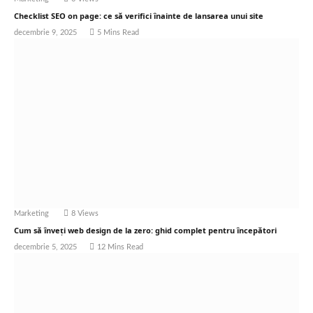
Checklist SEO on page: ce să verifici înainte de lansarea unui site
decembrie 9, 2025
5 Mins Read
Marketing
8
Views
Cum să înveți web design de la zero: ghid complet pentru începători
decembrie 5, 2025
12 Mins Read