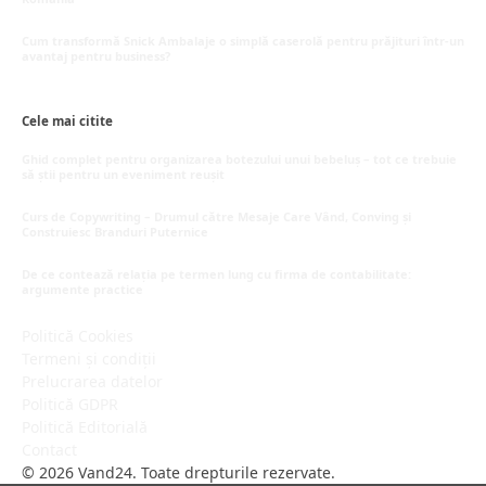
mai 16, 2026
Cum transformă Snick Ambalaje o simplă caserolă pentru prăjituri într-un
avantaj pentru business?
mai 8, 2026
Cele mai citite
Ghid complet pentru organizarea botezului unui bebeluș – tot ce trebuie
să știi pentru un eveniment reușit
martie 30, 2026
Curs de Copywriting – Drumul către Mesaje Care Vând, Conving și
Construiesc Branduri Puternice
iulie 22, 2026
De ce contează relația pe termen lung cu firma de contabilitate:
argumente practice
iulie 21, 2026
Politică Cookies
Termeni și condiții
Prelucrarea datelor
Politică GDPR
Politică Editorială
Contact
© 2026 Vand24. Toate drepturile rezervate.