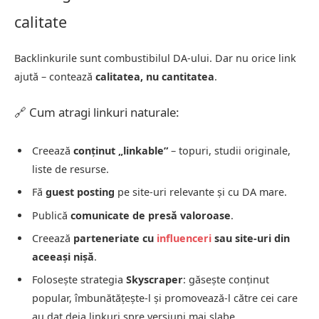
calitate
Backlinkurile sunt combustibilul DA-ului. Dar nu orice link
ajută – contează
calitatea, nu cantitatea
.
🔗 Cum atragi linkuri naturale:
Creează
conținut „linkable”
– topuri, studii originale,
liste de resurse.
Fă
guest posting
pe site-uri relevante și cu DA mare.
Publică
comunicate de presă valoroase
.
Creează
parteneriate cu
influenceri
sau site-uri din
aceeași nișă
.
Folosește strategia
Skyscraper
: găsește conținut
popular, îmbunătățește-l și promovează-l către cei care
au dat deja linkuri spre versiuni mai slabe.