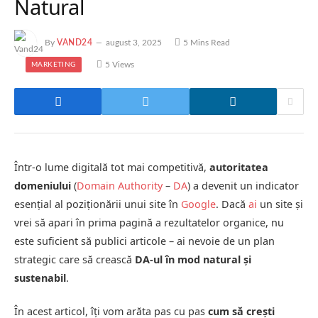
Natural
By
VAND24
august 3, 2025
5 Mins Read
5
Views
MARKETING
Într-o lume digitală tot mai competitivă,
autoritatea
domeniului
(
Domain Authority
–
DA
) a devenit un indicator
esențial al poziționării unui site în
Google
. Dacă
ai
un site și
vrei să apari în prima pagină a rezultatelor organice, nu
este suficient să publici articole – ai nevoie de un plan
strategic care să crească
DA-ul în mod natural și
sustenabil
.
În acest articol, îți vom arăta pas cu pas
cum să crești