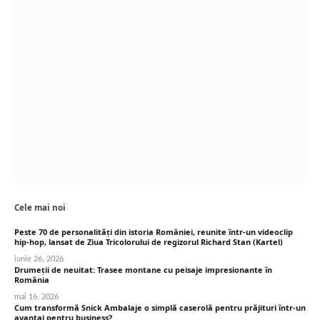
Cele mai noi
Peste 70 de personalități din istoria României, reunite într-un videoclip
hip-hop, lansat de Ziua Tricolorului de regizorul Richard Stan (Kartel)
iunie 26, 2026
Drumeții de neuitat: Trasee montane cu peisaje impresionante în
România
mai 16, 2026
Cum transformă Snick Ambalaje o simplă caserolă pentru prăjituri într-un
avantaj pentru business?