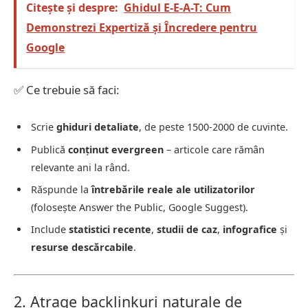
Citește și despre:
Ghidul E-E-A-T: Cum
Demonstrezi Expertiză și Încredere pentru
Google
✅ Ce trebuie să faci:
Scrie
ghiduri detaliate
, de peste 1500-2000 de cuvinte.
Publică
conținut evergreen
– articole care rămân
relevante ani la rând.
Răspunde la
întrebările reale ale utilizatorilor
(folosește Answer the Public, Google Suggest).
Include
statistici recente
,
studii de caz
,
infografice
și
resurse descărcabile
.
2. Atrage backlinkuri naturale de