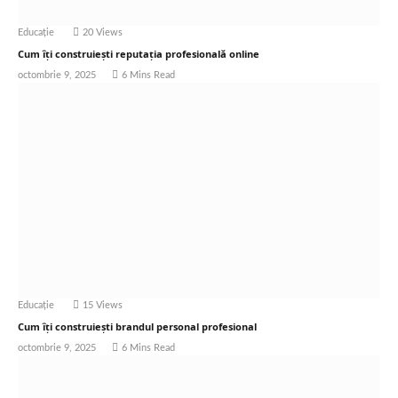
Educație
20
Views
Cum îți construiești reputația profesională online
octombrie 9, 2025
6 Mins Read
Educație
15
Views
Cum îți construiești brandul personal profesional
octombrie 9, 2025
6 Mins Read