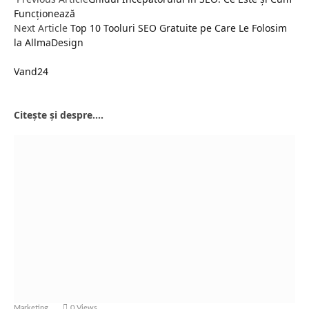
Funcționează
Next Article
Top 10 Tooluri SEO Gratuite pe Care Le Folosim
la AllmaDesign
Vand24
Website
Citește și despre....
Marketing
0
Views