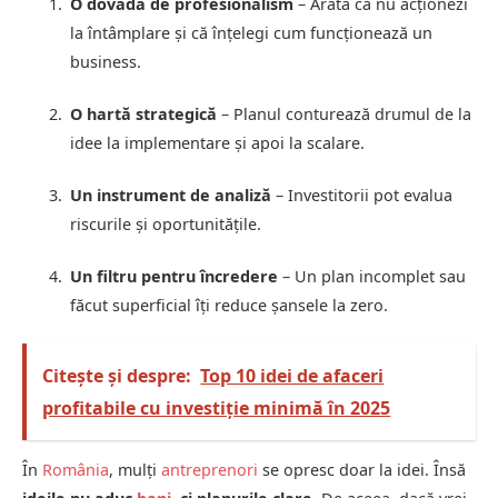
O dovadă de profesionalism
– Arată că nu acționezi
la întâmplare și că înțelegi cum funcționează un
business.
O hartă strategică
– Planul conturează drumul de la
idee la implementare și apoi la scalare.
Un instrument de analiză
– Investitorii pot evalua
riscurile și oportunitățile.
Un filtru pentru încredere
– Un plan incomplet sau
făcut superficial îți reduce șansele la zero.
Citește și despre:
Top 10 idei de afaceri
profitabile cu investiție minimă în 2025
În
România
, mulți
antreprenori
se opresc doar la idei. Însă