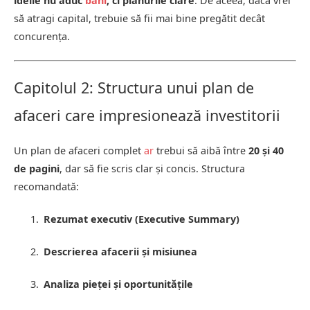
ideile nu aduc
bani
, ci planurile clare
. De aceea, dacă vrei
să atragi capital, trebuie să fii mai bine pregătit decât
concurența.
Capitolul 2: Structura unui plan de
afaceri care impresionează investitorii
Un plan de afaceri complet
ar
trebui să aibă între
20 și 40
de pagini
, dar să fie scris clar și concis. Structura
recomandată:
Rezumat executiv (Executive Summary)
Descrierea afacerii și misiunea
Analiza pieței și oportunitățile