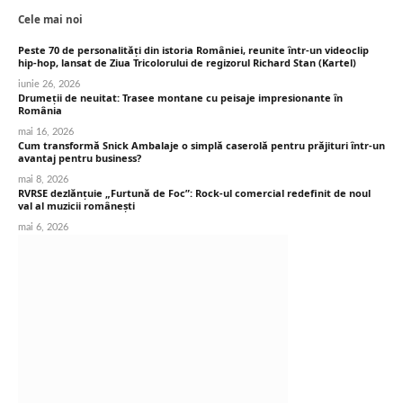
Cele mai noi
Peste 70 de personalități din istoria României, reunite într-un videoclip
hip-hop, lansat de Ziua Tricolorului de regizorul Richard Stan (Kartel)
iunie 26, 2026
Drumeții de neuitat: Trasee montane cu peisaje impresionante în
România
mai 16, 2026
Cum transformă Snick Ambalaje o simplă caserolă pentru prăjituri într-un
avantaj pentru business?
mai 8, 2026
RVRSE dezlănțuie „Furtună de Foc”: Rock-ul comercial redefinit de noul
val al muzicii românești
mai 6, 2026