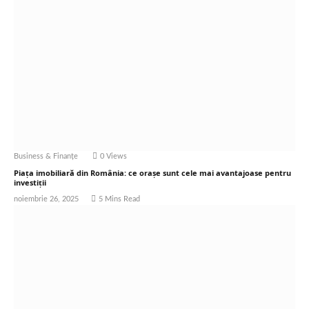
Business & Finanțe
0
Views
Piața imobiliară din România: ce orașe sunt cele mai avantajoase pentru
investiții
noiembrie 26, 2025
5 Mins Read