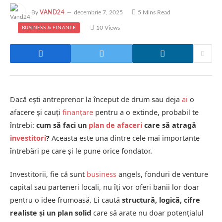
By
VAND24
decembrie 7, 2025
5 Mins Read
10
Views
BUSINESS & FINANȚE
Dacă ești antreprenor la început de drum sau deja
ai
o
afacere și cauți
finanțare
pentru a o extinde, probabil te
întrebi:
cum să faci un
plan de afaceri
care să atragă
investitori
?
Aceasta este una dintre cele mai importante
întrebări pe care și le pune orice fondator.
Investitorii, fie că sunt
business
angels, fonduri de venture
capital sau parteneri locali, nu îți vor oferi banii lor doar
pentru o idee frumoasă. Ei caută
structură, logică, cifre
realiste și un plan solid
care să arate nu doar potențialul