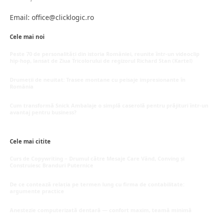
Email: office@clicklogic.ro
Cele mai noi
Peste 70 de personalități din istoria României, reunite într-un videoclip
hip-hop, lansat de Ziua Tricolorului de regizorul Richard Stan (Kartel)
iunie 26, 2026
Drumeții de neuitat: Trasee montane cu peisaje impresionante în
România
mai 16, 2026
Cum transformă Snick Ambalaje o simplă caserolă pentru prăjituri într-un
avantaj pentru business?
mai 8, 2026
Cele mai citite
Curs de Copywriting – Drumul către Mesaje Care Vând, Conving și
Construiesc Branduri Puternice
iulie 22, 2026
De ce contează relația pe termen lung cu firma de contabilitate:
argumente practice
iulie 21, 2026
Anestezie computerizată dentară — confort maxim, teamă minimă