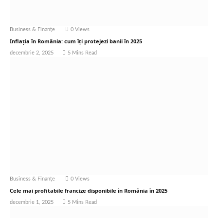
Business & Finanțe
0
Views
Inflația în România: cum îți protejezi banii în 2025
decembrie 2, 2025
5 Mins Read
Business & Finanțe
0
Views
Cele mai profitabile francize disponibile în România în 2025
decembrie 1, 2025
5 Mins Read