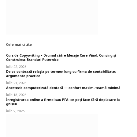
Cele mai citite
Curs de Copywriting – Drumul către Mesaje Care Vând, Conving și
Construiesc Branduri Puternice
iulie 22, 2026
De ce contează relația pe termen lung cu firma de contabilitate:
argumente practice
iulie 21, 2026
Anestezie computerizată dentară — confort maxim, teamă minimă
iulie 18, 2026
Înregistrarea online a firmei sau PFA: ce poți face fără deplasare la
ghișeu
iulie 9, 2026