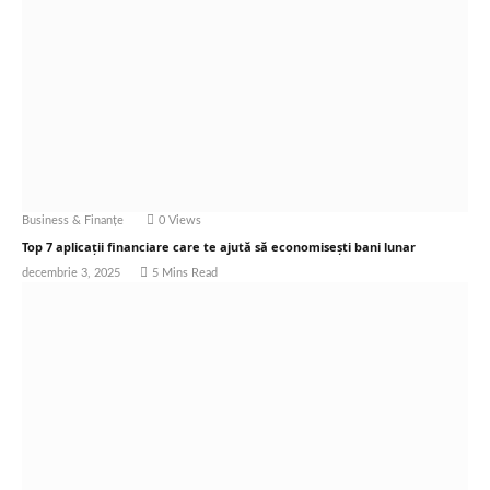
Business & Finanțe
0
Views
Top 7 aplicații financiare care te ajută să economisești bani lunar
decembrie 3, 2025
5 Mins Read