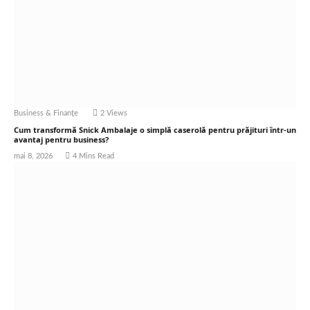
Business & Finanțe
2
Views
Cum transformă Snick Ambalaje o simplă caserolă pentru prăjituri într-un
avantaj pentru business?
mai 8, 2026
4 Mins Read