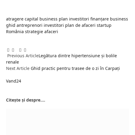
atragere capital
business plan investitori
finanțare business
ghid antreprenori
investitori
plan de afaceri
startup
România
strategie afaceri
Facebook
Twitter
Pinterest
LinkedIn
Tumblr
Email
Previous Article
Legătura dintre hipertensiune și bolile
renale
Next Article
Ghid practic pentru trasee de o zi în Carpați
Vand24
Website
Citește și despre....