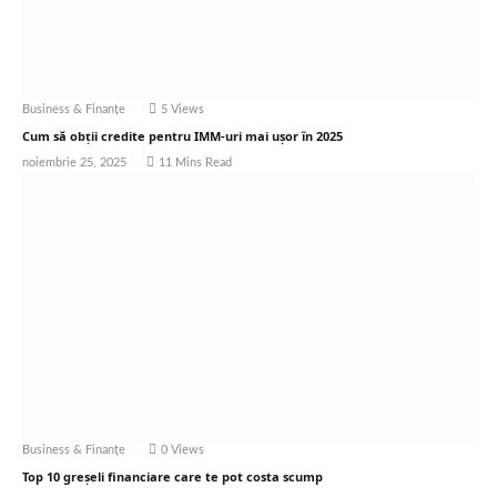
Business & Finanțe
5
Views
Cum să obții credite pentru IMM-uri mai ușor în 2025
noiembrie 25, 2025
11 Mins Read
Business & Finanțe
0
Views
Top 10 greșeli financiare care te pot costa scump