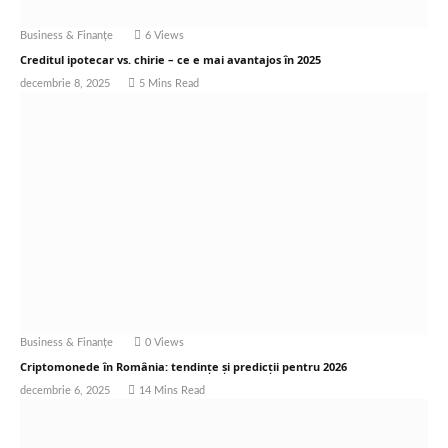
Business & Finanțe
6
Views
Creditul ipotecar vs. chirie – ce e mai avantajos în 2025
decembrie 8, 2025
5 Mins Read
Business & Finanțe
0
Views
Criptomonede în România: tendințe și predicții pentru 2026
decembrie 6, 2025
14 Mins Read