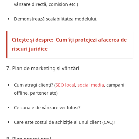
vânzare directă, comision etc.)
Demonstrează scalabilitatea modelului.
Citește și despre:
Cum îți protejezi afacerea de
riscuri juridice
7. Plan de marketing și vânzări
Cum atragi clienți? (
SEO local
,
social media
, campanii
offline, parteneriate)
Ce canale de vânzare vei folosi?
Care este costul de achiziție al unui client (CAC)?
8. Plan operațional