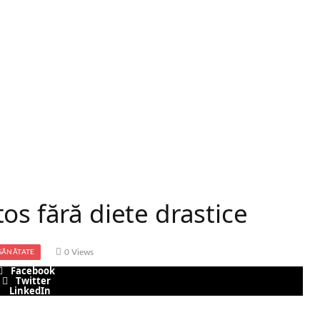
os fără diete drastice
0
Views
SĂNĂTATE
Facebook
Twitter
LinkedIn