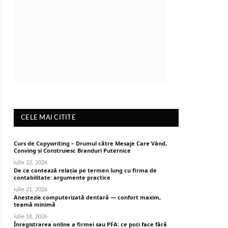
CELE MAI CITITE
Curs de Copywriting – Drumul către Mesaje Care Vând,
Conving și Construiesc Branduri Puternice
iulie 22, 2026
De ce contează relația pe termen lung cu firma de
contabilitate: argumente practice
iulie 21, 2026
Anestezie computerizată dentară — confort maxim,
teamă minimă
iulie 18, 2026
Înregistrarea online a firmei sau PFA: ce poți face fără