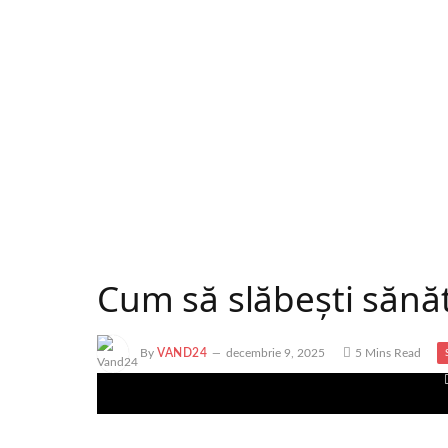
Cum să slăbești sănăt
By
VAND24
decembrie 9, 2025
5 Mins Read