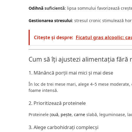
Odihnă
suficientă:
lipsa somnului favorizează crește
Gestionarea stresului
:
stresul cronic stimulează hor
Citește și despre:
Ficatul gras alcoolic: 
Cum să îți ajustezi alimentația fără r
1. Mănâncă porții mai mici și mai dese
În loc de trei mese mari, alege 4–5 mese moderate, 
foame intensă.
2. Prioritizează proteinele
Proteinele (
ouă
,
pește
,
carne
slabă, leguminoase, lac
3. Alege carbohidrați complecși