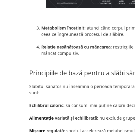
Metabolism încetinit:
atunci când corpul prim
ceea ce îngreunează procesul de slăbire.
Relație nesănătoasă cu mâncarea:
restricțiil
mâncat compulsiv.
Principiile de bază pentru a slăbi s
Slăbitul sănătos nu înseamnă o perioadă temporară
sunt:
Echilibrul caloric:
să consumi mai puține calorii decâ
Alimentație
variată și echilibrată:
nu exclude grupele
Mișcare
regulată:
sportul accelerează metabolismul 