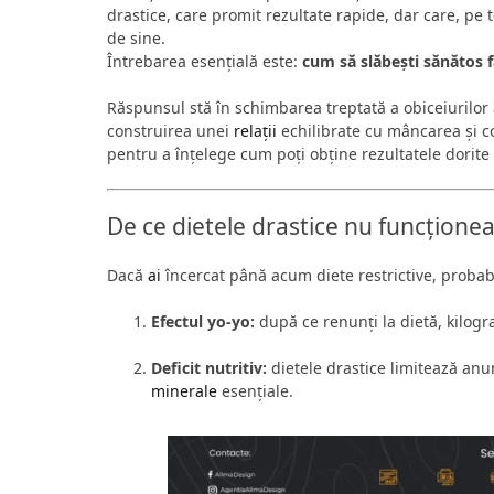
drastice, care promit rezultate rapide, dar care, pe
de sine.
Întrebarea esențială este:
cum să slăbești sănătos 
Răspunsul stă în schimbarea treptată a obiceiurilor a
construirea unei
relații
echilibrate cu mâncarea și cor
pentru a înțelege cum poți obține rezultatele dorite f
De ce dietele drastice nu funcțion
Dacă
ai
încercat până acum diete restrictive, probabil
Efectul yo-yo:
după ce renunți la dietă, kilogr
Deficit nutritiv:
dietele drastice limitează an
minerale
esențiale.