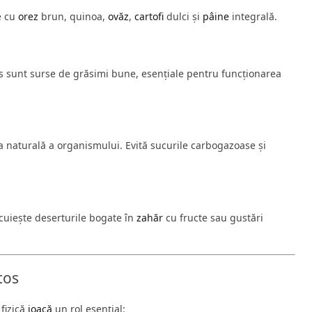
e cu
orez
brun, quinoa,
ovăz
,
cartofi
dulci și
pâine
integrală.
s sunt surse de grăsimi bune, esențiale pentru funcționarea
a naturală a organismului. Evită sucurile carbogazoase și
ocuiește deserturile bogate în
zahăr
cu fructe sau gustări
tos
 fizică
joacă
un rol esențial: