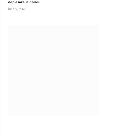
deplasare la ghișeu
iulie 9, 2026