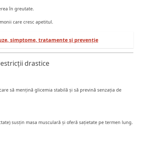
rea în greutate.
monii care cresc apetitul.
cauze, simptome, tratamente și prevenție
estricții drastice
care să mențină glicemia stabilă și să prevină senzația de
tate) susțin masa musculară și oferă sațietate pe termen lung.