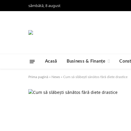
sâmbătă, 8 august
Acasă
Business & Finanțe
Const
Prima pagină
»
News
»
Cum să slăbești sănătos fără diete drastice