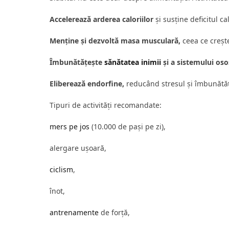
Accelerează arderea caloriilor
și susține deficitul cal
Menține și dezvoltă masa musculară,
ceea ce creșt
Îmbunătățește
sănătatea inimii
și a sistemului oso
Eliberează endorfine,
reducând stresul și îmbunătăți
Tipuri de activități recomandate:
mers pe jos
(10.000 de pași pe zi),
alergare ușoară,
ciclism
,
înot,
antrenamente
de forță,