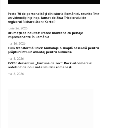
Peste 70 de personalități din istoria României, reunite într-
un videoclip hip-hop, lansat de Ziua Tricolorului de
regizorul Richard Stan (Kartel)
iunie 26, 2026
Drumeții de neuitat: Trasee montane cu peisaje
impresionante în România
mai 16, 2026
Cum transformă Snick Ambalaje o simplă caserolă pentru
prăjituri într-un avantaj pentru business?
mai 8, 2026
RVRSE dezlănțuie „Furtună de Foc”: Rock-ul comercial
redefinit de noul val al muzicii românești
mai 6, 2026