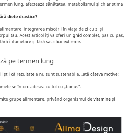
 termen lung, afectează sănătatea, metabolismul și chiar stima
fără
diete
drastice?
limentare, integrarea mișcării în viața de zi cu zi și
pul tău. Acest articol îți va oferi un
ghid
complet, pas cu pas,
ără înfometare și fără sacrificii extreme.
ează pe termen lung
 știi că rezultatele nu sunt sustenabile. Iată câteva motive:
amele se întorc adesea cu tot cu „bonus”.
umite grupe alimentare, privând organismul de
vitamine
și