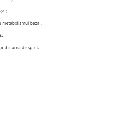
oric.
e metabolismul bazal.
s.
nd starea de spirit.