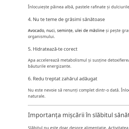
Înlocuiește pâinea albă, pastele rafinate și dulciuril
4. Nu te teme de grăsimi sănătoase
Avocado
,
nuci
,
semințe
,
ulei de măsline
și pește gra
organismului.
5. Hidratează-te corect
Apa accelerează metabolismul și susține detoxifiere
băuturile energizante.
6. Redu treptat zahărul adăugat
Nu este nevoie să renunți complet dintr-o dată. Înl
naturale.
Importanța mișcării în slăbitul sănă
Slăbitul nu este doar despre alimentație. Activitatea