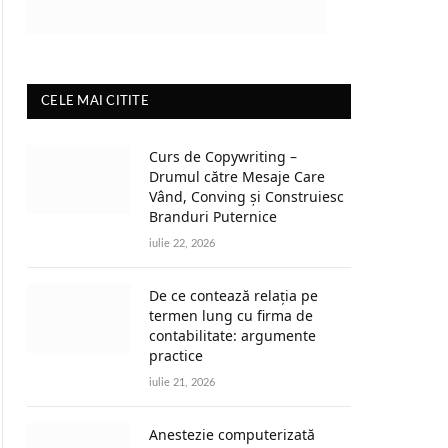
CELE MAI CITITE
Curs de Copywriting –
Drumul către Mesaje Care
Vând, Conving și Construiesc
Branduri Puternice
iulie 22, 2026
De ce contează relația pe
termen lung cu firma de
contabilitate: argumente
practice
iulie 21, 2026
Anestezie computerizată