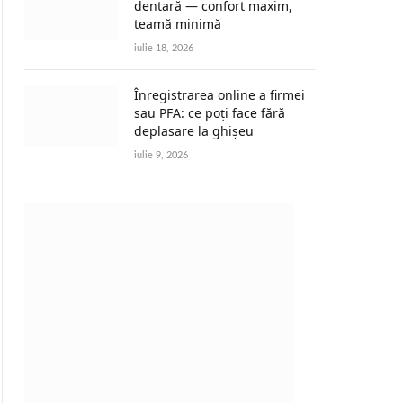
dentară — confort maxim,
teamă minimă
iulie 18, 2026
Înregistrarea online a firmei
sau PFA: ce poți face fără
deplasare la ghișeu
iulie 9, 2026