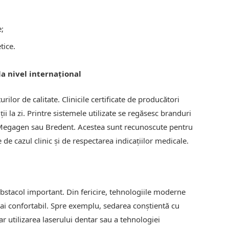
e;
tice.
la nivel internațional
rilor de calitate. Clinicile certificate de producători
ții la zi. Printre sistemele utilizate se regăsesc branduri
egagen sau Bredent. Acestea sunt recunoscute pentru
 de cazul clinic și de respectarea indicațiilor medicale.
 obstacol important. Din fericire, tehnologiile moderne
ai confortabil. Spre exemplu, sedarea conștientă cu
ar utilizarea laserului dentar sau a tehnologiei