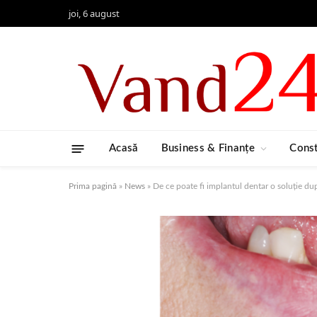
joi, 6 august
Acasă
Business & Finanțe
Const
Prima pagină
»
News
»
De ce poate fi implantul dentar o soluție dup