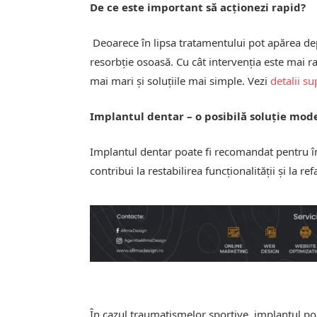
De ce este important să acționezi rapid?
Deoarece în lipsa tratamentului pot apărea depl
resorbție osoasă. Cu cât intervenția este mai ra
mai mari și soluțiile mai simple. Vezi
detalii s
Implantul dentar – o posibilă soluție m
Implantul dentar poate fi recomandat pentru înl
contribui la restabilirea funcționalității și la r
În cazul traumatismelor sportive, implantul poat