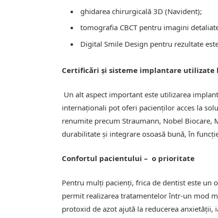
ghidarea chirurgicală 3D (Navident);
tomografia CBCT pentru imagini detaliat
Digital Smile Design pentru rezultate este
Certificări și sisteme implantare utilizate 
Un alt aspect important este utilizarea implantu
internaționali pot oferi pacienților acces la solu
renumite precum Straumann, Nobel Biocare, M
durabilitate și integrare osoasă bună, în funcție
Confortul pacientului – o prioritate
Pentru mulți pacienți, frica de dentist este un
permit realizarea tratamentelor într-un mod m
protoxid de azot ajută la reducerea anxietății, i