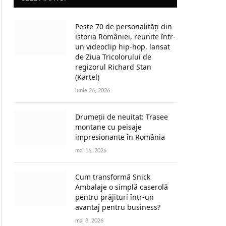
Peste 70 de personalități din
istoria României, reunite într-
un videoclip hip-hop, lansat
de Ziua Tricolorului de
regizorul Richard Stan
(Kartel)
iunie 26, 2026
Drumeții de neuitat: Trasee
montane cu peisaje
impresionante în România
mai 16, 2026
Cum transformă Snick
Ambalaje o simplă caserolă
pentru prăjituri într-un
avantaj pentru business?
mai 8, 2026