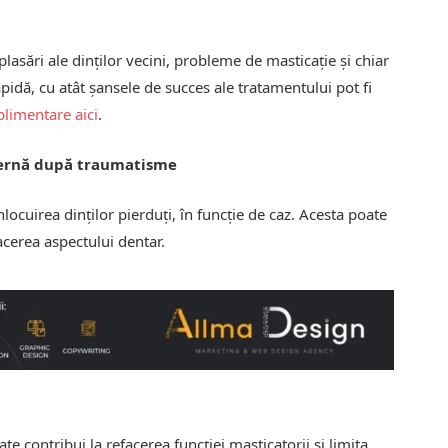
asări ale dinților vecini, probleme de masticație și chiar
pidă, cu atât șansele de succes ale tratamentului pot fi
uplimentare aici
.
odernă după traumatisme
ocuirea dinților pierduți, în funcție de caz. Acesta poate
efacerea aspectului dentar.
e contribui la refacerea funcției masticatorii și limita