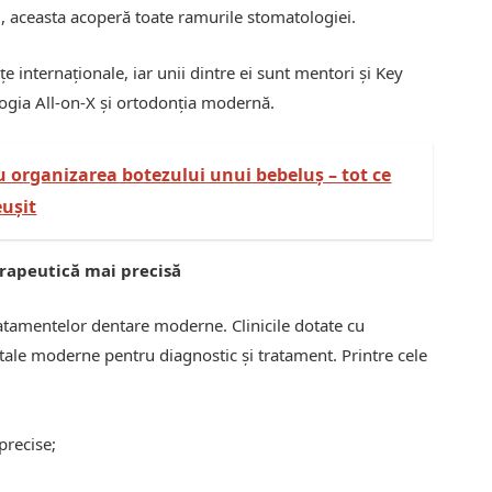
i, aceasta acoperă toate ramurile stomatologiei.
țe internaționale, iar unii dintre ei sunt mentori și Key
gia All-on-X și ortodonția modernă.
 organizarea botezului unui bebeluș – tot ce
eușit
erapeutică mai precisă
ratamentelor dentare moderne. Clinicile dotate cu
itale moderne pentru diagnostic și tratament. Printre cele
precise;