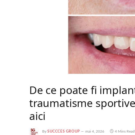
De ce poate fi implan
traumatisme sportive?
aici
By
SUCCCES GROUP
mai 4, 2026
4 Mins Read