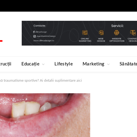
rucții
Educație
Lifestyle
Marketing
Sănătat
ă traumatisme sportive? Ai detalii suplimentare aici