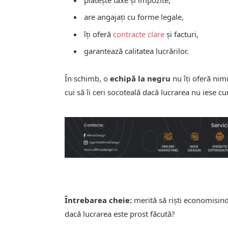
are angajați cu forme legale,
îți oferă
contracte clare
și facturi,
garantează calitatea lucrărilor.
În schimb, o
echipă la negru
nu îți oferă nim
cui să îi ceri socoteală dacă lucrarea nu iese c
Întrebarea cheie:
merită să riști economisind
dacă lucrarea este prost făcută?