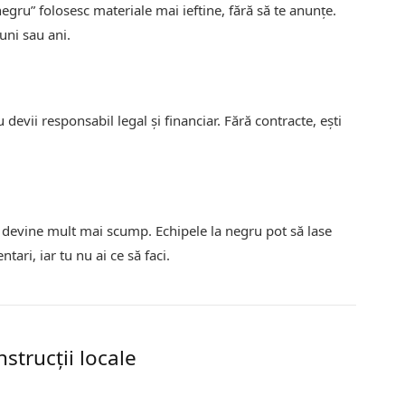
negru” folosesc materiale mai ieftine, fără să te anunțe.
uni sau ani.
devii responsabil legal și financiar. Fără contracte, ești
t devine mult mai scump. Echipele la negru pot să lase
tari, iar tu nu ai ce să faci.
strucții locale