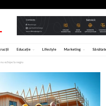
rucții
Educație
Lifestyle
Marketing
Sănătat
i nu echipe la negru