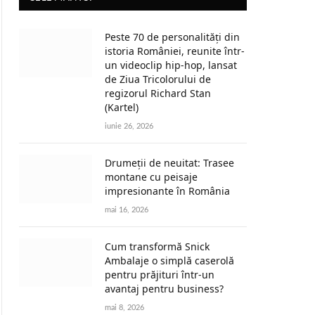
Peste 70 de personalități din
istoria României, reunite într-
un videoclip hip-hop, lansat
de Ziua Tricolorului de
regizorul Richard Stan
(Kartel)
iunie 26, 2026
Drumeții de neuitat: Trasee
montane cu peisaje
impresionante în România
mai 16, 2026
Cum transformă Snick
Ambalaje o simplă caserolă
pentru prăjituri într-un
avantaj pentru business?
mai 8, 2026