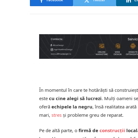
Facebook
Twitter
Li
În momentul în care te hotărăști să construieșt
este
cu cine alegi să lucrezi
. Mulți oameni se
oferă
echipele la negru
, însă realitatea arat
mari,
stres
și probleme greu de reparat.
Pe de altă parte, o
firmă de
construcții
local