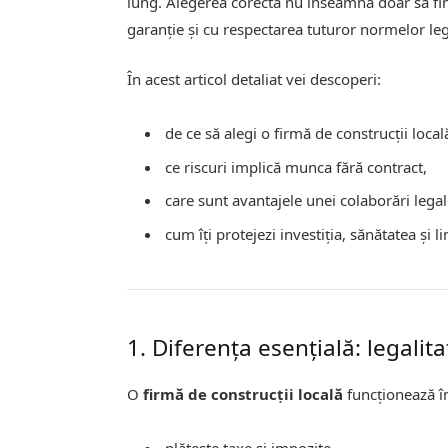
lung. Alegerea corectă nu înseamnă doar să final
garanție și cu respectarea tuturor normelor leg
În acest articol detaliat vei descoperi:
de ce să alegi o firmă de construcții local
ce riscuri implică munca fără contract,
care sunt avantajele unei colaborări legal
cum îți protejezi investiția, sănătatea și li
1. Diferența esențială: legalit
O
firmă de construcții locală
funcționează în
plătește taxe și impozite,