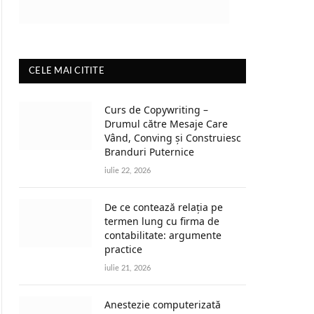
CELE MAI CITITE
Curs de Copywriting –
Drumul către Mesaje Care
Vând, Conving și Construiesc
Branduri Puternice
iulie 22, 2026
De ce contează relația pe
termen lung cu firma de
contabilitate: argumente
practice
iulie 21, 2026
Anestezie computerizată