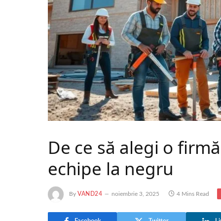
De ce să alegi o firmă
echipe la negru
By
VAND24
noiembrie 3, 2025
4 Mins Read