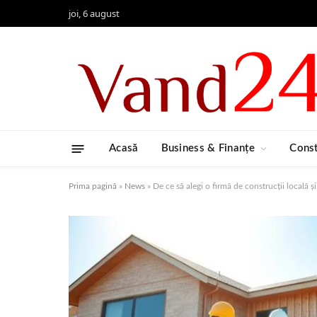
joi, 6 august
Acasă
Business & Finanțe
Const
Prima pagină
»
News
»
De ce să alegi o firmă de construcții locală ș