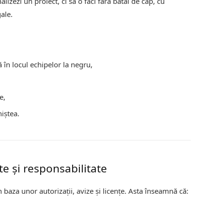
izezi un proiect, ci să o faci fără bătăi de cap, cu
ale.
ă în locul echipelor la negru,
e,
niștea.
ate și responsabilitate
 baza unor autorizații, avize și licențe. Asta înseamnă că: