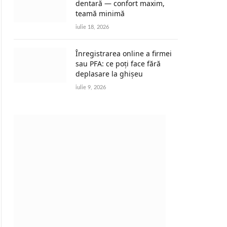
dentară — confort maxim,
teamă minimă
iulie 18, 2026
Înregistrarea online a firmei
sau PFA: ce poți face fără
deplasare la ghișeu
iulie 9, 2026