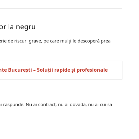
lor la negru
erie de riscuri grave, pe care mulți le descoperă prea
e București – Soluții rapide și profesionale
răspunde. Nu ai contract, nu ai dovadă, nu ai cui să