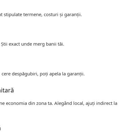
t stipulate termene, costuri și garanții.
 Știi exact unde merg banii tăi.
cere despăgubiri, poți apela la garanții.
nitară
ine economia din zona ta. Alegând local, ajuți indirect la
ă