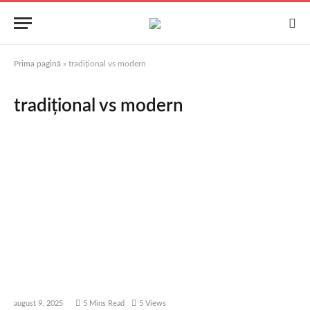
Prima pagină
»
tradițional vs modern
tradițional vs modern
august 9, 2025
5 Mins Read
5
Views