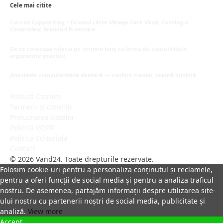
Cele mai citite
Curs de Copywriting – Drumul către Mesaje Care Vând, Conving și
Construiesc Branduri Puternice
iulie 22, 2026
De ce contează relația pe termen lung cu firma de contabilitate:
argumente practice
iulie 21, 2026
Anestezie computerizată dentară — confort maxim, teamă minimă
iulie 18, 2026
Politică Cookies
Termeni și condiții
Prelucrarea datelor
Politică GDPR
Politică Editorială
Contact
© 2026 Vand24. Toate drepturile rezervate.
Folosim cookie-uri pentru a personaliza conținutul și reclamele,
pentru a oferi funcții de social media și pentru a analiza traficul
nostru. De asemenea, partajăm informații despre utilizarea site-
ului nostru cu partenerii noștri de social media, publicitate și
analiză.
View more
Accept