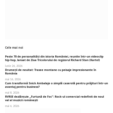
Cele mai noi
Peste 70 de personalități din istoria României, reunite într-un videoclip
hip-hop, lansat de Ziua Tricolorului de regizorul Richard Stan (Kartel)
iunie 26, 2026
Drumeții de neuitat: Trasee montane cu peisaje impresionante în
România
mai 16, 2026
Cum transformă Snick Ambalaje o simplă caserolă pentru prăjituri într-un
avantaj pentru business?
mai 8, 2026
RVRSE dezlănțuie „Furtună de Foc”: Rock-ul comercial redefinit de noul
val al muzicii românești
mai 6, 2026