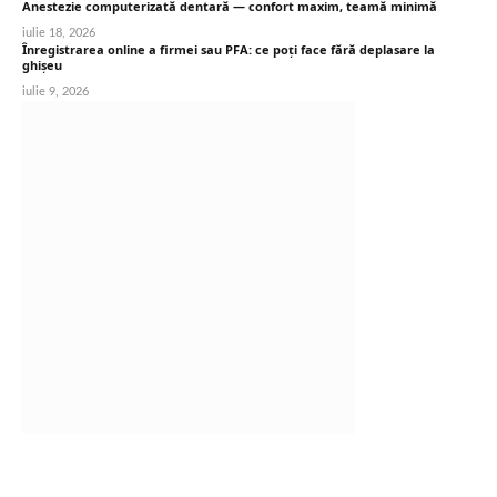
Anestezie computerizată dentară — confort maxim, teamă minimă
iulie 18, 2026
Înregistrarea online a firmei sau PFA: ce poți face fără deplasare la
ghișeu
iulie 9, 2026