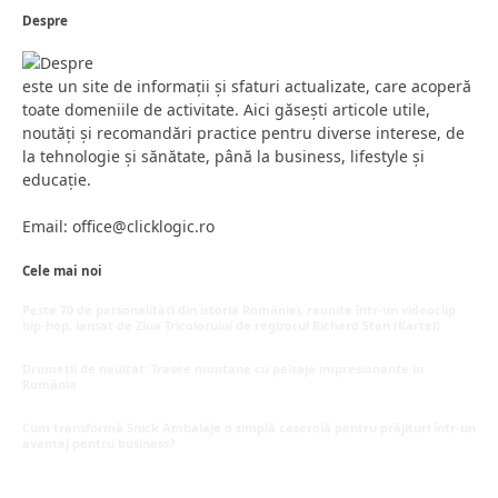
Despre
este un site de informații și sfaturi actualizate, care acoperă
toate domeniile de activitate. Aici găsești articole utile,
noutăți și recomandări practice pentru diverse interese, de
la tehnologie și sănătate, până la business, lifestyle și
educație.
Email: office@clicklogic.ro
Cele mai noi
Peste 70 de personalități din istoria României, reunite într-un videoclip
hip-hop, lansat de Ziua Tricolorului de regizorul Richard Stan (Kartel)
iunie 26, 2026
Drumeții de neuitat: Trasee montane cu peisaje impresionante în
România
mai 16, 2026
Cum transformă Snick Ambalaje o simplă caserolă pentru prăjituri într-un
avantaj pentru business?
mai 8, 2026