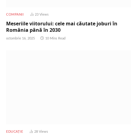
COMPANII
23
Views
Meseriile viitorului: cele mai căutate joburi în
România până în 2030
octombrie 16, 2025
10 Mins Read
EDUCAȚIE
28
Views