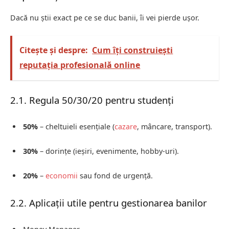
Dacă nu știi exact pe ce se duc banii, îi vei pierde ușor.
Citește și despre:
Cum îți construiești
reputația profesională online
2.1. Regula 50/30/20 pentru studenți
50%
– cheltuieli esențiale (
cazare
, mâncare, transport).
30%
– dorințe (ieșiri, evenimente, hobby-uri).
20%
–
economii
sau fond de urgență.
2.2. Aplicații utile pentru gestionarea banilor