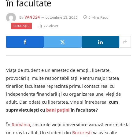
în facultate
By
VAND24
octombrie 13, 2025
5 Mins Read
27
Views
EDUCAȚIE
Viața de student e un amestec de emoții, libertate,
provocări și multe responsabilități. Pentru majoritatea
tinerilor, facultatea reprezintă primul contact real cu
independența financiară și cu organizarea unei vieți de
adult. Dar, odată cu libertatea, vine și întrebarea:
cum
supraviețuiești cu
bani puțini
în facultate?
În
România
, costurile vieții universitare variază enorm de la
un oraș la altul. Un student din
București
va avea alte