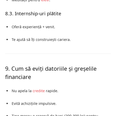
8.3. Internship-uri plătite
Oferă experiență + venit.
Te ajută să îți construiești cariera.
9. Cum să eviți datoriile și greșelile
financiare
Nu apela la
credite
rapide.
Evită achizițiile impulsive.
Ține mereu o rezervă de bani (200-300 lei) pentru