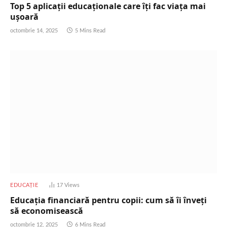
Top 5 aplicații educaționale care îți fac viața mai
ușoară
octombrie 14, 2025
5 Mins Read
EDUCAȚIE
17
Views
Educația financiară pentru copii: cum să îi înveți
să economisească
octombrie 12, 2025
6 Mins Read