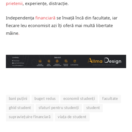
prietenii
, experiențe, distracție.
Independența
financiară
se învață încă din facultate, iar
fiecare leu economisit azi îți oferă mai multă libertate
mâine
.
bani puțini
buget redus
economii studenți
facultate
ghid student
sfaturi pentru studenți
student
supraviețuire financiară
viața de student