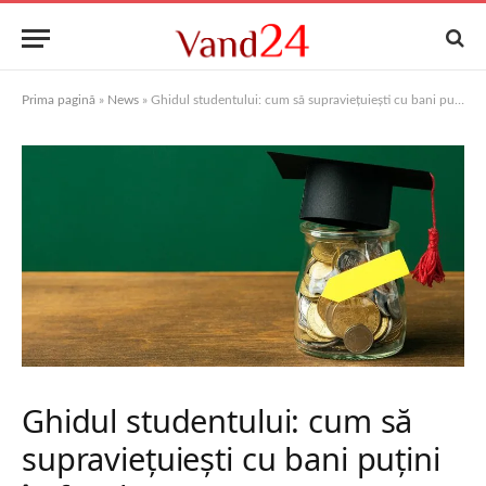
Prima pagină
»
News
»
Ghidul studentului: cum să supraviețuiești cu bani puțini în facultate
Ghidul studentului: cum să
supraviețuiești cu bani puțini