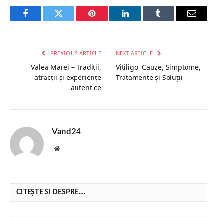
Facebook
Twitter
Pinterest
LinkedIn
Tumblr
Email
PREVIOUS ARTICLE
NEXT ARTICLE
Valea Marei – Tradiții,
Vitiligo: Cauze, Simptome,
atracții și experiențe
Tratamente și Soluții
autentice
Vand24
Website
CITEȘTE ȘI DESPRE....