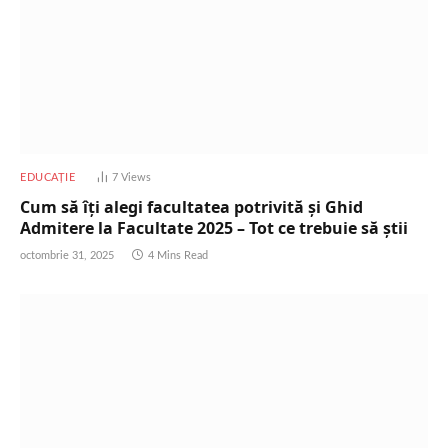
EDUCAȚIE
7
Views
Cum să îți alegi facultatea potrivită și Ghid
Admitere la Facultate 2025 – Tot ce trebuie să știi
octombrie 31, 2025
4 Mins Read