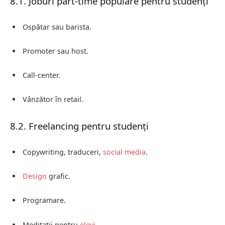
8.1. Joburi part-time populare pentru studenți
Ospătar sau barista.
Promoter sau host.
Call-center.
Vânzător în retail.
8.2. Freelancing pentru studenți
Copywriting, traduceri,
social media
.
Design
grafic.
Programare.
Meditații pentru
elevi
.