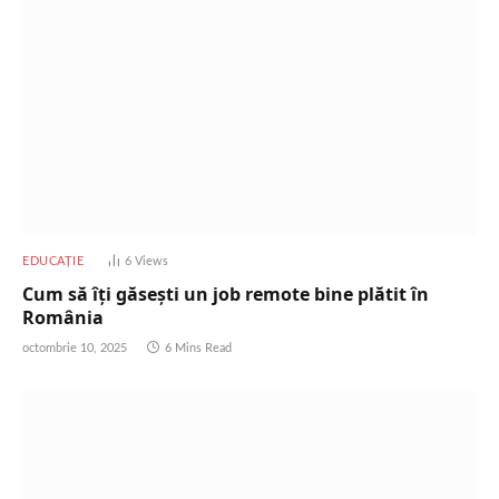
EDUCAȚIE
6
Views
Cum să îți găsești un job remote bine plătit în
România
octombrie 10, 2025
6 Mins Read