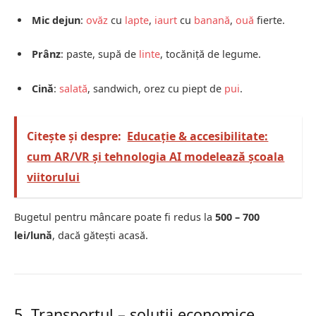
Mic dejun
:
ovăz
cu
lapte
,
iaurt
cu
banană
,
ouă
fierte.
Prânz
: paste, supă de
linte
, tocăniță de legume.
Cină
:
salată
, sandwich, orez cu piept de
pui
.
Citește și despre:
Educaţie & accesibilitate:
cum AR/VR și tehnologia AI modelează şcoala
viitorului
Bugetul pentru mâncare poate fi redus la
500 – 700
lei/lună
, dacă gătești acasă.
5. Transportul – soluții economice