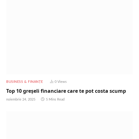
BUSINESS & FINANȚE
0
Views
Top 10 greșeli financiare care te pot costa scump
noiembrie 24, 2025
5 Mins Read