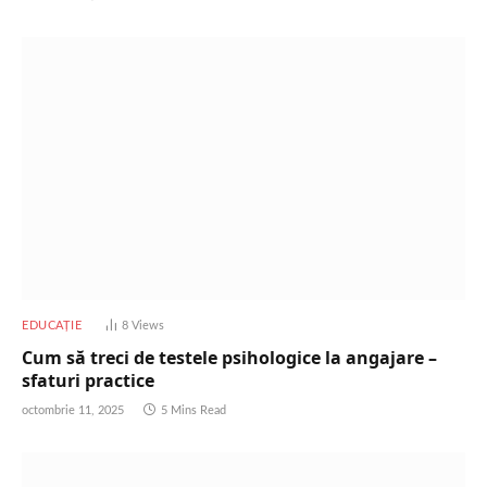
EDUCAȚIE
8
Views
Cum să treci de testele psihologice la angajare –
sfaturi practice
octombrie 11, 2025
5 Mins Read