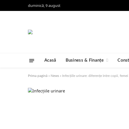
duminică, 9 august
Acasă
Business & Finanțe
Const
Prima pagină
»
News
»
Infecțiile urinare: diferențe între copii, femei