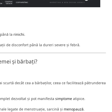
 până la
rinichi
.
ții de disconfort până la dureri severe și febră.
femei și bărbați?
i scurtă decât cea a bărbaților, ceea ce facilitează pătrunderea
omplet dezvoltat și pot manifesta
simptome
atipice.
nale legate de menstruație, sarcină și
menopauză
.