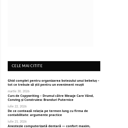
CELE MAI CITITE
Ghid complet pentru organizarea botezului unui bebeluș –
tot ce trebuie să știi pentru un eveniment reușit
martie 30, 2026
Curs de Copywriting – Drumul către Mesaje Care Vând,
Conving și Construiesc Branduri Puternice
iulie 22, 2026
De ce contează relația pe termen lung cu firma de
contabilitate: argumente practice
iulie 21, 2026
Anestezie computerizată dentară — confort maxim,