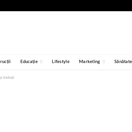
rucții
Educație
Lifestyle
Marketing
Sănătat
 și bărbați