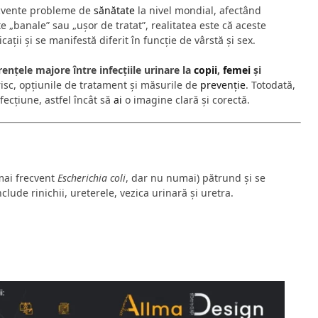
recvente probleme de
sănătate
la nivel mondial, afectând
„banale” sau „ușor de tratat”, realitatea este că aceste
ții și se manifestă diferit în funcție de vârstă și sex.
rențele majore între infecțiile urinare la
copii
,
femei
și
 risc, opțiunile de tratament și măsurile de
prevenție
. Totodată,
fecțiune, astfel încât să
ai
o imagine clară și corectă.
mai frecvent
Escherichia coli
, dar nu numai) pătrund și se
nclude rinichii, ureterele, vezica urinară și uretra.