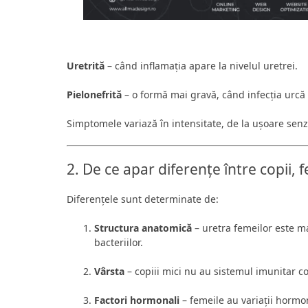
Uretrită
– când inflamația apare la nivelul uretrei.
Pielonefrită
– o formă mai gravă, când infecția urcă
Simptomele variază în intensitate, de la ușoare senza
2. De ce apar diferențe între copii, 
Diferențele sunt determinate de:
Structura anatomică
– uretra femeilor este ma
bacteriilor.
Vârsta
– copiii mici nu au sistemul imunitar c
Factori hormonali
– femeile au variații hormo