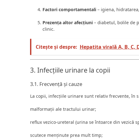
Factori comportamentali
– igiena, hidratarea,
Prezența altor afecțiuni
– diabetul, bolile de 
clinic.
Citește și despre:
Hepatita virală A, B, C,
3. Infecțiile urinare la copii
3.1. Frecvență și cauze
La copii, infecțiile urinare sunt relativ frecvente, în s
malformații ale tractului urinar;
reflux vezico-ureteral (urina se întoarce din vezică sp
scutece menținute prea mult timp;