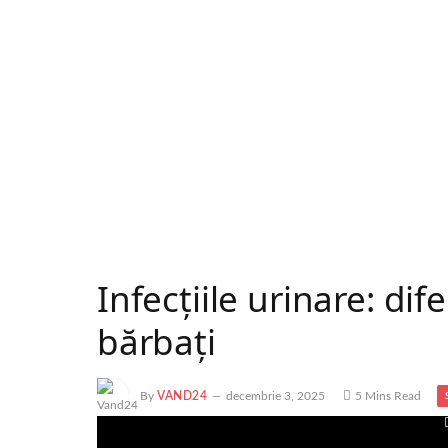
Infecțiile urinare: dif
bărbați
By
VAND24
decembrie 3, 2025
5 Mins Read