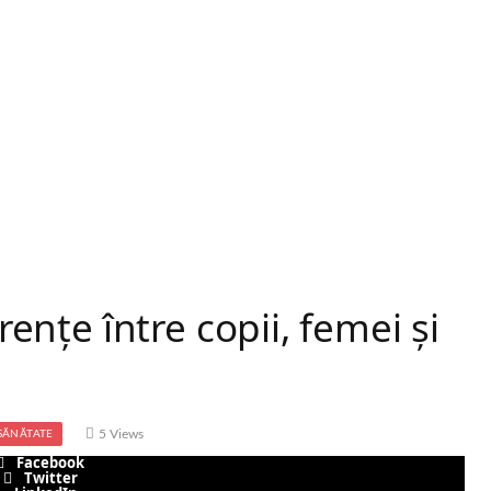
erențe între copii, femei și
5
Views
SĂNĂTATE
Facebook
Twitter