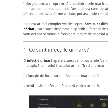
Infecțiile urinare reprezintă una dintre cele mai f
milioane de persoane anual. Deși adesea considerate 
afecțiuni pot avea forme variate, pot ascunde complica
În acest articol complet vei descoperi
care sunt dife
bărbați
, care sunt simptomele specifice, factorii de
vom detalia și miturile frecvente legate de această a
1. Ce sunt infecțiile urinare?
O
infecție urinară
apare atunci când bacteriile (cel 
multiplică la nivelul tractului urinar. Tractul urinar i
În funcție de localizare, infecțiile urinare pot fi:
Cistită
– când infecția afectează vezica urinară.