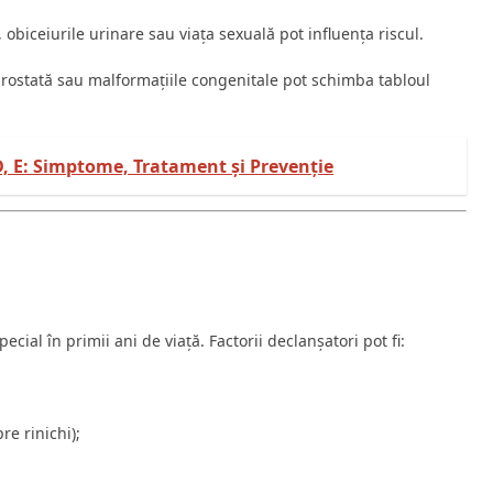
 obiceiurile urinare sau viața sexuală pot influența riscul.
prostată sau malformațiile congenitale pot schimba tabloul
 D, E: Simptome, Tratament și Prevenție
pecial în primii ani de viață. Factorii declanșatori pot fi:
re rinichi);