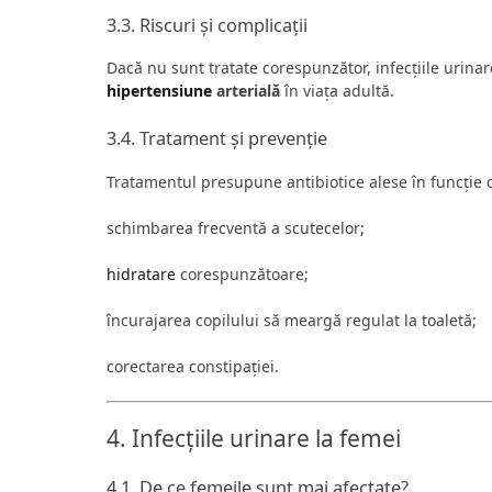
3.3. Riscuri și complicații
Dacă nu sunt tratate corespunzător, infecțiile urinar
hipertensiune
arterială
în viața adultă.
3.4. Tratament și prevenție
Tratamentul presupune antibiotice alese în funcție de
schimbarea frecventă a scutecelor;
hidratare
corespunzătoare;
încurajarea copilului să meargă regulat la toaletă;
corectarea constipației.
4. Infecțiile urinare la femei
4.1. De ce femeile sunt mai afectate?