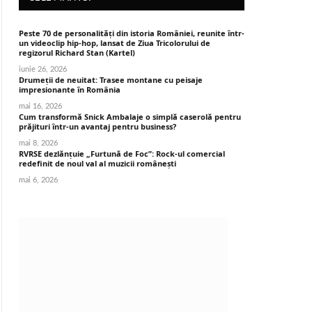
Peste 70 de personalități din istoria României, reunite într-
un videoclip hip-hop, lansat de Ziua Tricolorului de
regizorul Richard Stan (Kartel)
iunie 26, 2026
Drumeții de neuitat: Trasee montane cu peisaje
impresionante în România
mai 16, 2026
Cum transformă Snick Ambalaje o simplă caserolă pentru
prăjituri într-un avantaj pentru business?
mai 8, 2026
RVRSE dezlănțuie „Furtună de Foc”: Rock-ul comercial
redefinit de noul val al muzicii românești
mai 6, 2026