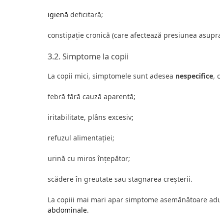
igienă
deficitară;
constipație cronică (care afectează presiunea asupra 
3.2. Simptome la copii
La copii mici, simptomele sunt adesea
nespecifice
, 
febră fără cauză aparentă;
iritabilitate, plâns excesiv;
refuzul alimentației;
urină cu miros înțepător;
scădere în greutate sau stagnarea creșterii.
La copiii mai mari apar simptome asemănătoare adulț
abdominale
.