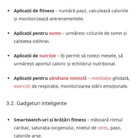
Aplicații de fitness
– numără pașii, calculează caloriile
și monitorizează antrenamentele.
Aplicații pentru
somn
– urmăresc ciclurile de somn și
calitatea odihnei.
Aplicații de
nutriție
– îți permit să notezi mesele, să
urmărești aportul caloric și echilibrul nutrițional.
Aplicații pentru
sănătate mintală
–
meditație
ghidată,
exerciții
de respirație, monitorizarea stării emoționale.
3.2. Gadgeturi inteligente
Smartwatch-uri și brățări fitness
– măsoară ritmul
cardiac, saturația oxigenului, nivelul de
stres
, pașii,
caloriile arse.