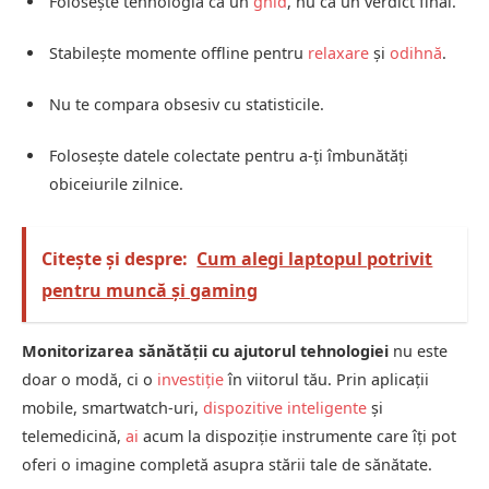
Folosește tehnologia ca un
ghid
, nu ca un verdict final.
Stabilește momente offline pentru
relaxare
și
odihnă
.
Nu te compara obsesiv cu statisticile.
Folosește datele colectate pentru a-ți îmbunătăți
obiceiurile zilnice.
Citește și despre:
Cum alegi laptopul potrivit
pentru muncă și gaming
Monitorizarea sănătății cu ajutorul tehnologiei
nu este
doar o modă, ci o
investiție
în viitorul tău. Prin aplicații
mobile, smartwatch-uri,
dispozitive inteligente
și
telemedicină,
ai
acum la dispoziție instrumente care îți pot
oferi o imagine completă asupra stării tale de sănătate.