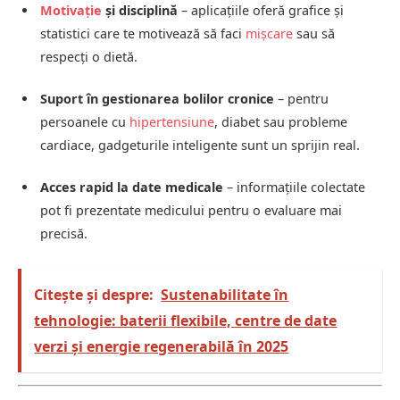
Motivație
și disciplină
– aplicațiile oferă grafice și
statistici care te motivează să faci
mișcare
sau să
respecți o dietă.
Suport în gestionarea bolilor cronice
– pentru
persoanele cu
hipertensiune
, diabet sau probleme
cardiace, gadgeturile inteligente sunt un sprijin real.
Acces rapid la date medicale
– informațiile colectate
pot fi prezentate medicului pentru o evaluare mai
precisă.
Citește și despre:
Sustenabilitate în
tehnologie: baterii flexibile, centre de date
verzi și energie regenerabilă în 2025