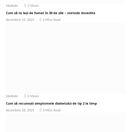
Sănătate
3
Views
Cum să te lași de fumat în 30 de zile – metode dovedite
decembrie 19, 2025
6 Mins Read
Sănătate
6
Views
Cum să recunoști simptomele diabetului de tip 2 la timp
decembrie 18, 2025
6 Mins Read