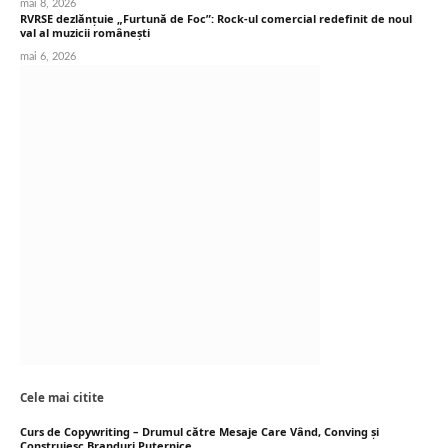
mai 8, 2026
RVRSE dezlănțuie „Furtună de Foc”: Rock-ul comercial redefinit de noul
val al muzicii românești
mai 6, 2026
Cele mai citite
Curs de Copywriting – Drumul către Mesaje Care Vând, Conving și
Construiesc Branduri Puternice