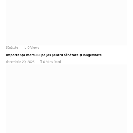
Sănătate
0
Views
Importanța mersului pe jos pentru sănătate și longevitate
decembrie 20, 2025
6 Mins Read