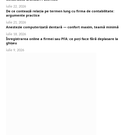
iulie 22, 2026
De ce contează relația pe termen lung cu firma de contabilitate:
argumente practice
iulie 21, 2026
Anestezie computerizată dentară — confort maxim, teamă minimă
iulie 18, 2026
Înregistrarea online a firmei sau PFA: ce poți face fără deplasare la
ghișeu
iulie 9, 2026