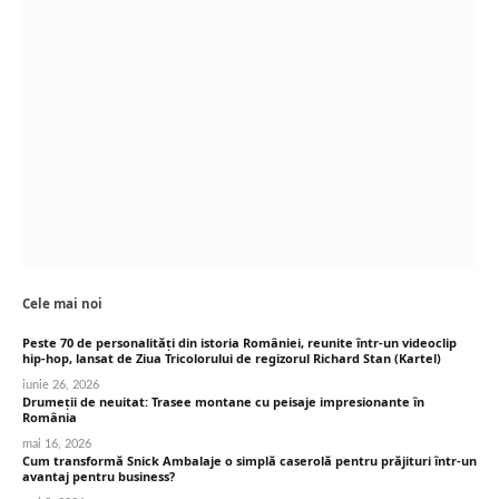
Cele mai noi
Peste 70 de personalități din istoria României, reunite într-un videoclip
hip-hop, lansat de Ziua Tricolorului de regizorul Richard Stan (Kartel)
iunie 26, 2026
Drumeții de neuitat: Trasee montane cu peisaje impresionante în
România
mai 16, 2026
Cum transformă Snick Ambalaje o simplă caserolă pentru prăjituri într-un
avantaj pentru business?