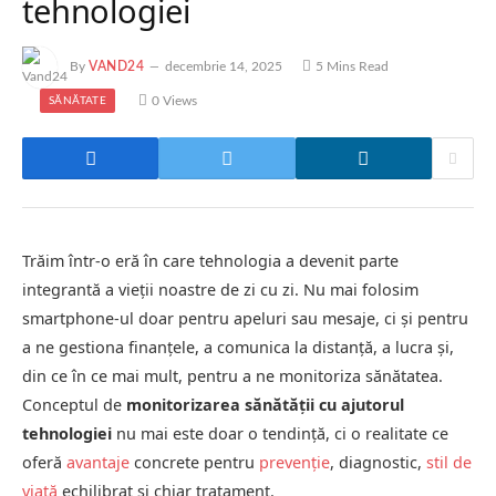
tehnologiei
By
VAND24
decembrie 14, 2025
5 Mins Read
0
Views
SĂNĂTATE
Trăim într-o eră în care tehnologia a devenit parte
integrantă a vieții noastre de zi cu zi. Nu mai folosim
smartphone-ul doar pentru apeluri sau mesaje, ci și pentru
a ne gestiona finanțele, a comunica la distanță, a lucra și,
din ce în ce mai mult, pentru a ne monitoriza sănătatea.
Conceptul de
monitorizarea sănătății cu ajutorul
tehnologiei
nu mai este doar o tendință, ci o realitate ce
oferă
avantaje
concrete pentru
prevenție
, diagnostic,
stil de
viață
echilibrat și chiar tratament.