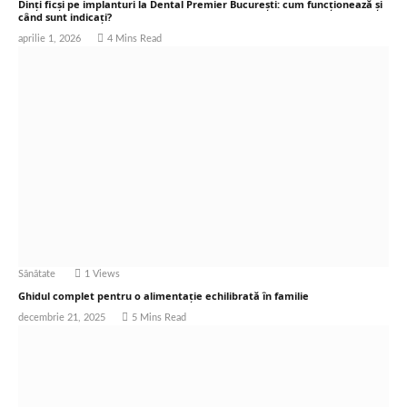
Dinți ficși pe implanturi la Dental Premier București: cum funcționează și
când sunt indicați?
aprilie 1, 2026
4 Mins Read
Sănătate
1
Views
Ghidul complet pentru o alimentație echilibrată în familie
decembrie 21, 2025
5 Mins Read