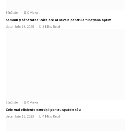
Sănătate
0
Views
Somnul și sănătatea: câte ore ai nevoie pentru a funcționa optim
decembrie 16, 2025
6 Mins Read
Sănătate
0
Views
Cele mai eficiente exerciții pentru spatele tău
decembrie 15, 2025
4 Mins Read