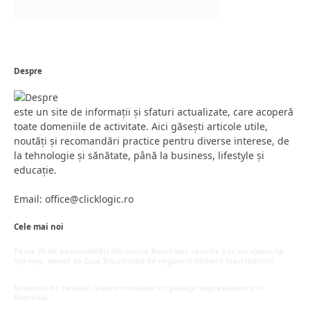
Despre
este un site de informații și sfaturi actualizate, care acoperă
toate domeniile de activitate. Aici găsești articole utile,
noutăți și recomandări practice pentru diverse interese, de
la tehnologie și sănătate, până la business, lifestyle și
educație.
Email: office@clicklogic.ro
Cele mai noi
Peste 70 de personalități din istoria României, reunite într-un videoclip
hip-hop, lansat de Ziua Tricolorului de regizorul Richard Stan (Kartel)
iunie 26, 2026
Drumeții de neuitat: Trasee montane cu peisaje impresionante în
România