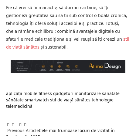
Fie că vrei să fii mai activ, să dormi mai bine, să îți
gestionezi greutatea sau să ții sub control o boală cronică,
tehnologia îți oferă soluții accesibile și practice. Totuși,
cheia rămâne echilibrul: combină avantajele digitale cu
sfaturile medicale tradiționale și vei reuși să îți creezi un
stil
de viață sănătos
și sustenabil
.
aplicații mobile
fitness
gadgeturi
monitorizare sănătate
sănătate
smartwatch
stil de viață sănătos
tehnologie
telemedicină
Facebook
Twitter
Pinterest
LinkedIn
Tumblr
Email
Previous Article
Cele mai frumoase locuri de vizitat în