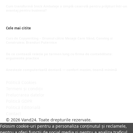
mai 16, 2026
Cum transformă Snick Ambalaje o simplă caserolă pentru prăjituri într-un
avantaj pentru business?
mai 8, 2026
Cele mai citite
Curs de Copywriting – Drumul către Mesaje Care Vând, Conving și
Construiesc Branduri Puternice
iulie 22, 2026
De ce contează relația pe termen lung cu firma de contabilitate:
argumente practice
iulie 21, 2026
Anestezie computerizată dentară — confort maxim, teamă minimă
iulie 18, 2026
Politică Cookies
Termeni și condiții
Prelucrarea datelor
Politică GDPR
Politică Editorială
Contact
© 2026 Vand24. Toate drepturile rezervate.
Folosim cookie-uri pentru a personaliza conținutul și reclamele,
pentru a oferi funcții de social media și pentru a analiza traficul