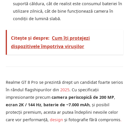
suportă căldura, cât de realist este consumul bateriei în
utilizare zilnică, cât de bine funcționează camera în
condiţii de lumină slabă.
Citește și despre:
Cum îți protejezi
dispozitivele împotriva virușilor
Realme GT 8 Pro se prezintă drept un candidat foarte serios
în rândul flagshipurilor din
2025
. Cu specificaţii
impresionante precum
camera periscopică de 200 MP
,
ecran 2K / 144 Hz
,
baterie de ~7.000 mAh
, şi posibil
protecţii premium, acesta ar putea îndeplini nevoile celor
care vor performanţă,
design
şi fotografie fără compromis
.