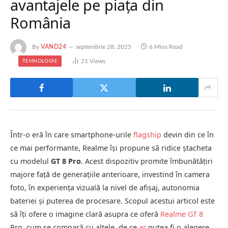
avantajele pe piaţa din
România
By
VAND24
septembrie 28, 2025
6 Mins Read
21
Views
TEHNOLOGIE
Într-o eră în care smartphone-urile
flagship
devin din ce în
ce mai performante, Realme îşi propune să ridice ştacheta
cu modelul
GT 8 Pro
. Acest dispozitiv promite îmbunătăţiri
majore faţă de generaţiile anterioare, investind în camera
foto, în experienţa vizuală la nivel de afişaj, autonomia
bateriei şi puterea de procesare. Scopul acestui articol este
să îţi ofere o imagine clară asupra ce oferă
Realme GT 8
Pro, cum se compară cu altele, de ce
ar
putea fi o alegere