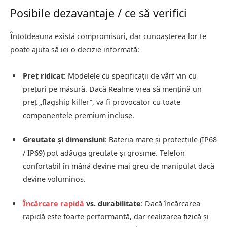
Posibile dezavantaje / ce să verifici
Întotdeauna există compromisuri, dar cunoaşterea lor te
poate ajuta să iei o decizie informată:
Preţ ridicat
: Modelele cu specificaţii de vârf vin cu
preţuri pe măsură. Dacă Realme vrea să menţină un
preţ „flagship killer”, va fi provocator cu toate
componentele premium incluse.
Greutate şi dimensiuni
: Bateria mare şi protecţiile (IP68
/ IP69) pot adăuga greutate şi grosime. Telefon
confortabil în mână devine mai greu de manipulat dacă
devine voluminos.
Încărcare rapidă
vs. durabilitate
: Dacă încărcarea
rapidă este foarte performantă, dar realizarea fizică și