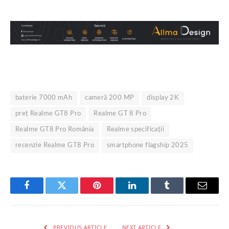
baterie 7000 mAh
cameră 200 MP
display 2K
preţ Realme GT8 Pro
Realme GT 8 Pro
Realme GT8 Pro România
Realme specificaţii
recenzie Realme GT8 Pro
smartphone flagship 2025
Facebook
Twitter
Pinterest
LinkedIn
Tumblr
Email
PREVIOUS ARTICLE
NEXT ARTICLE