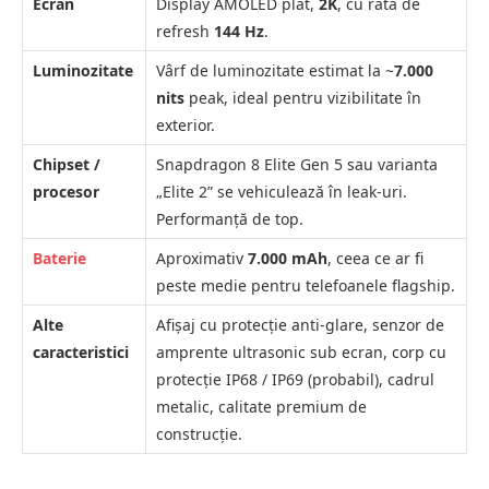
Ecran
Display AMOLED plat,
2K
, cu rata de
refresh
144 Hz
.
Luminozitate
Vârf de luminozitate estimat la ~
7.000
nits
peak, ideal pentru vizibilitate în
exterior.
Chipset /
Snapdragon 8 Elite Gen 5 sau varianta
procesor
„Elite 2” se vehiculează în leak-uri.
Performanţă de top.
Baterie
Aproximativ
7.000 mAh
, ceea ce ar fi
peste medie pentru telefoanele flagship.
Alte
Afişaj cu protecţie anti-glare, senzor de
caracteristici
amprente ultrasonic sub ecran, corp cu
protecţie IP68 / IP69 (probabil), cadrul
metalic, calitate premium de
construcţie.