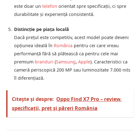
este doar un
telefon
orientat spre specificaţii, ci spre
durabilitate şi experienţă consistentă.
Distincţie pe piaţa locală
Dacă preţul este competitiv, acest model poate deveni
opţiunea ideală în
România
pentru cei care vreau
performanţă fără să plătească ca pentru cele mai
premium
branduri
(
Samsung
,
Apple
). Caracteristici ca
cameră periscopică 200 MP sau luminozitate 7.000 nits
îl diferenţiază.
Citește și despre:
Oppo Find X7 Pro – review,
specificații, preț și păreri România