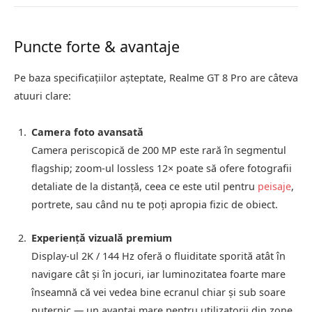
Puncte forte & avantaje
Pe baza specificaţiilor aşteptate, Realme GT 8 Pro are câteva
atuuri clare:
Camera foto avansată
Camera periscopică de 200 MP este rară în segmentul
flagship; zoom-ul lossless 12× poate să ofere fotografii
detaliate de la distanţă, ceea ce este util pentru
peisaje
,
portrete, sau când nu te poţi apropia fizic de obiect.
Experienţă vizuală premium
Display-ul 2K / 144 Hz oferă o fluiditate sporită atât în
navigare cât şi în jocuri, iar luminozitatea foarte mare
înseamnă că vei vedea bine ecranul chiar şi sub soare
puternic — un avantaj mare pentru utilizatorii din zone