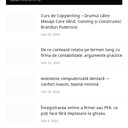
Curs de Copywriting – Drumul către
Mesaje Care Vând, Conving și Construiesc
Branduri Puternice
iulie 22, 2026
De ce contează relația pe termen lung cu
firma de contabilitate: argumente practice
iulie 21, 2026
Anestezie computerizată dentară —
confort maxim, teamă minimă
iulie 18, 2026
Înregistrarea online a firmei sau PFA: ce
poți face fără deplasare la ghișeu
iulie 9, 2026