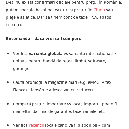
Deşi nu există confirmări oficiale pentru preţul în România,
putem specula bazat pe leak-uri şi preţuri în
China
sau
pieţele asiatice. Dar să ţinem cont de taxe, TVA, adaos
comercial.
Recomandări dacă vrei să-l cumperi:
Verifică
varianta globală
vs varianta internațională /
China – pentru bandă de rețea, limbă, software,
garanţie.
Caută promoţii la magazine mari (e.g. eMAG, Altex,
Flanco) – lansările adesea vin cu reduceri.
Compară preţuri importate vs local; importul poate fi
mai ieftin dar risc de garanţie, taxe vamale, etc.
Verifică
recenzii
locale când va fi disponibil – cum