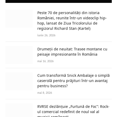
Peste 70 de personalități din istoria
României, reunite într-un videoclip hip-
hop, lansat de Ziua Tricolorului de
regizorul Richard Stan (Kartel)
iunie 26, 2026
Drumeții de neuitat: Trasee montane cu
peisaje impresionante în România
mai 16, 2026
Cum transformă Snick Ambalaje o simplă
caserolă pentru prăjituri într-un avantaj
pentru business?
mai 8, 2026
RVRSE dezlănțuie „Furtună de Foc”: Rock-
ul comercial redefinit de noul val al
muzicii românești