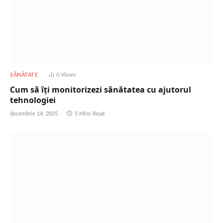
SĂNĂTATE
0
Views
Cum să îți monitorizezi sănătatea cu ajutorul
tehnologiei
decembrie 14, 2025
5 Mins Read