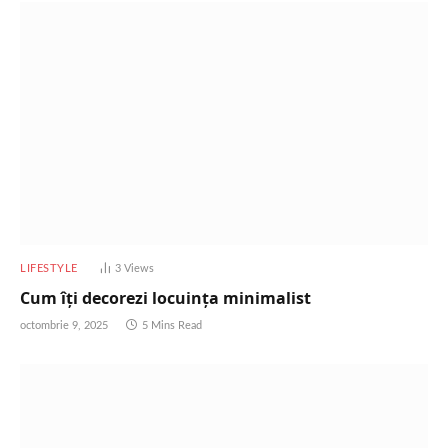
LIFESTYLE
3
Views
Cum îți decorezi locuința minimalist
octombrie 9, 2025
5 Mins Read