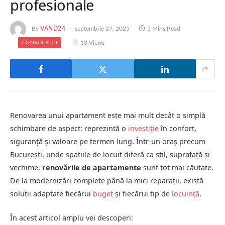
profesionale
By
VAND24
septembrie 27, 2025
5 Mins Read
13
Views
CONSTRUCȚII
Renovarea unui apartament este mai mult decât o simplă
schimbare de aspect: reprezintă o
investiție
în confort,
siguranță și valoare pe termen lung. Într-un oraș precum
București, unde spațiile de locuit diferă ca stil, suprafață și
vechime,
renovările de apartamente
sunt tot mai căutate.
De la modernizări complete până la mici reparații, există
soluții adaptate fiecărui
buget
și fiecărui tip de
locuință
.
În acest articol amplu vei descoperi: