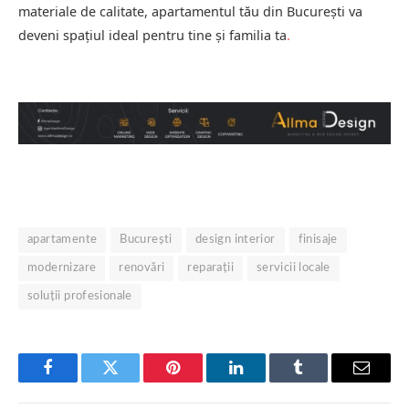
materiale de calitate, apartamentul tău din București va
deveni spațiul ideal pentru tine și familia ta
.
apartamente
București
design interior
finisaje
modernizare
renovări
reparații
servicii locale
soluții profesionale
Facebook
Twitter
Pinterest
LinkedIn
Tumblr
Email