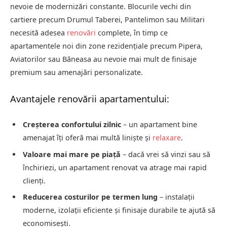
nevoie de modernizări constante. Blocurile vechi din
cartiere precum Drumul Taberei, Pantelimon sau Militari
necesită adesea
renovări
complete, în timp ce
apartamentele noi din zone rezidențiale precum Pipera,
Aviatorilor sau Băneasa au nevoie mai mult de finisaje
premium sau amenajări personalizate.
Avantajele renovării apartamentului:
Creșterea confortului zilnic
– un apartament bine
amenajat îți oferă mai multă liniște și
relaxare
.
Valoare mai mare pe piață
– dacă vrei să vinzi sau să
închiriezi, un apartament renovat va atrage mai rapid
clienți.
Reducerea costurilor pe termen lung
– instalații
moderne, izolații eficiente și finisaje durabile te ajută să
economisești.