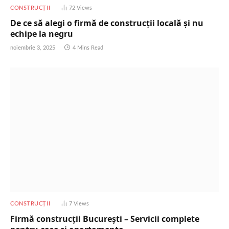
CONSTRUCȚII
72
Views
De ce să alegi o firmă de construcții locală și nu
echipe la negru
noiembrie 3, 2025
4 Mins Read
CONSTRUCȚII
7
Views
Firmă construcții București – Servicii complete