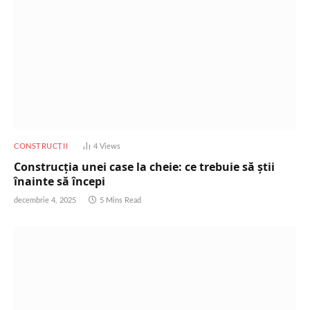
CONSTRUCȚII
4
Views
Construcția unei case la cheie: ce trebuie să știi
înainte să începi
decembrie 4, 2025
5 Mins Read