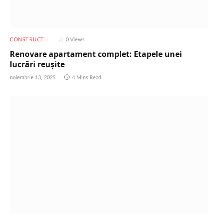
CONSTRUCȚII
0
Views
Renovare apartament complet: Etapele unei
lucrări reușite
noiembrie 13, 2025
4 Mins Read