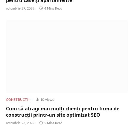
pentru case și apartamente
octombrie 29, 2025
4 Mins Read
CONSTRUCȚII
10
Views
Cum să atragi mai mulți clienți pentru firma de
construcții printr-un site optimizat SEO
octombrie 23, 2025
5 Mins Read