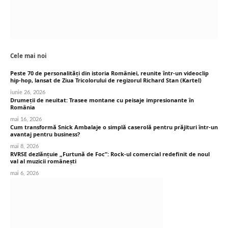
Cele mai noi
Peste 70 de personalități din istoria României, reunite într-un videoclip
hip-hop, lansat de Ziua Tricolorului de regizorul Richard Stan (Kartel)
iunie 26, 2026
Drumeții de neuitat: Trasee montane cu peisaje impresionante în
România
mai 16, 2026
Cum transformă Snick Ambalaje o simplă caserolă pentru prăjituri într-un
avantaj pentru business?
mai 8, 2026
RVRSE dezlănțuie „Furtună de Foc”: Rock-ul comercial redefinit de noul
val al muzicii românești
mai 6, 2026