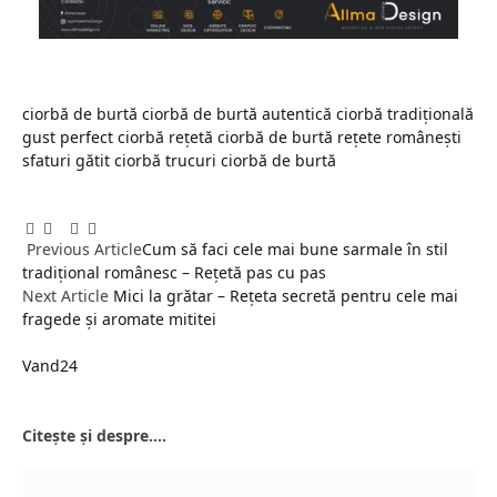
ciorbă de burtă
ciorbă de burtă autentică
ciorbă tradițională
gust perfect ciorbă
rețetă ciorbă de burtă
rețete românești
sfaturi gătit ciorbă
trucuri ciorbă de burtă
Facebook
Twitter
Pinterest
LinkedIn
Tumblr
Email
Previous Article
Cum să faci cele mai bune sarmale în stil
tradițional românesc – Rețetă pas cu pas
Next Article
Mici la grătar – Rețeta secretă pentru cele mai
fragede și aromate mititei
Vand24
Website
Citește și despre....