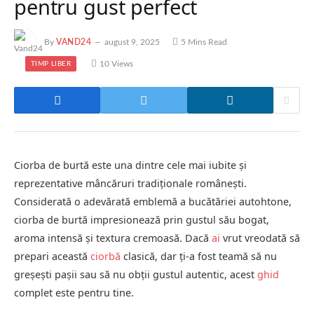
pentru gust perfect
By
VAND24
august 9, 2025
5 Mins Read
10
Views
TIMP LIBER
Ciorba de burtă este una dintre cele mai iubite și
reprezentative mâncăruri tradiționale românești.
Considerată o adevărată emblemă a bucătăriei autohtone,
ciorba de burtă impresionează prin gustul său bogat,
aroma intensă și textura cremoasă. Dacă
ai
vrut vreodată să
prepari această
ciorbă
clasică, dar ți-a fost teamă să nu
greșești pașii sau să nu obții gustul autentic, acest
ghid
complet este pentru tine.