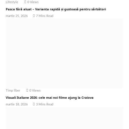
Lifestyle
0
Views
Pasca fără aluat – Varianta rapidă și gustoasă pentru sărbători
martie 25, 2026
7 Mins Read
Timp liber
0
Views
Visuali Italiane 2026: cele mai noi filme ajung la Craiova
martie 18, 2026
3 Mins Read