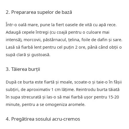
2. Prepararea supelor de bază
Într-o oală mare, pune la fiert oasele de vită cu apă rece.
Adaugă cepele întregi (cu coajă pentru o culoare mai
intensă), morcovii, păstârnacul, țelina, foile de dafin și sare.
Lasă să fiarbă lent pentru cel puțin 2 ore, până când obții o
supă clară și gustoasă.
3. Tăierea burții
După ce burta este fiartă și moale, scoate-o și taie-o în fâșii
subțiri, de aproximativ 1 cm lățime. Reintrodu burta tăiată
în supa strecurată și las-o să mai fiarbă ușor pentru 15-20
minute, pentru a se omogeniza aromele.
4. Pregătirea sosului acru-cremos