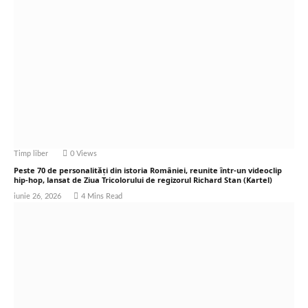
Timp liber
0
Views
Peste 70 de personalități din istoria României, reunite într-un videoclip
hip-hop, lansat de Ziua Tricolorului de regizorul Richard Stan (Kartel)
iunie 26, 2026
4 Mins Read