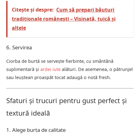
Citește și despre:
Cum să prepari băuturi
tradiționale românești – Visinată, țuică și
altele
6. Servirea
Ciorba de burtă se servește fierbinte, cu smântână
suplimentară și
ardei iute
alături. De asemenea, o pătrunjel
sau leuștean proaspăt tocat adaugă o notă fresh.
Sfaturi și trucuri pentru gust perfect și
textură ideală
1. Alege burta de calitate