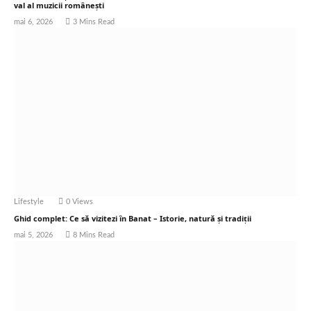
val al muzicii românești
mai 6, 2026
3 Mins Read
Lifestyle
0
Views
Ghid complet: Ce să vizitezi în Banat – Istorie, natură și tradiții
mai 5, 2026
8 Mins Read