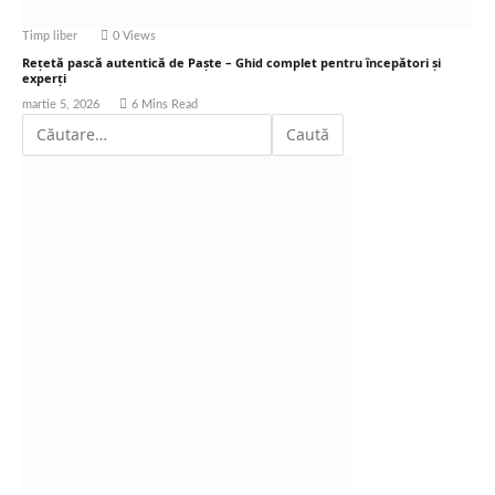
Timp liber
0
Views
Rețetă pască autentică de Paște – Ghid complet pentru începători și
experți
martie 5, 2026
6 Mins Read