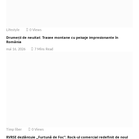
Lifestyle
0
Views
Drumeții de neuitat: Trasee montane cu peisaje impresionante în
România
mai 16, 2026
7 Mins Read
Timp liber
0
Views
RVRSE dezlănțuie „Furtună de Foc”: Rock-ul comercial redefinit de noul