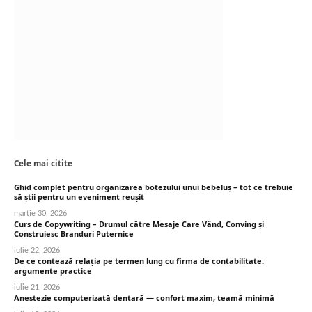
Cele mai citite
Ghid complet pentru organizarea botezului unui bebeluș – tot ce trebuie
să știi pentru un eveniment reușit
martie 30, 2026
Curs de Copywriting – Drumul către Mesaje Care Vând, Conving și
Construiesc Branduri Puternice
iulie 22, 2026
De ce contează relația pe termen lung cu firma de contabilitate:
argumente practice
iulie 21, 2026
Anestezie computerizată dentară — confort maxim, teamă minimă