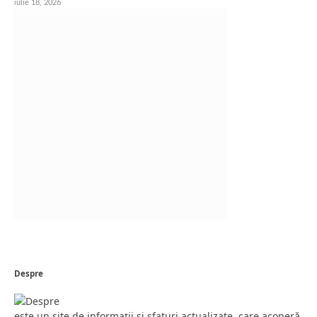
iulie 18, 2026
Despre
este un site de informații și sfaturi actualizate, care acoperă