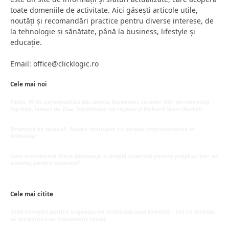
toate domeniile de activitate. Aici găsești articole utile,
noutăți și recomandări practice pentru diverse interese, de
la tehnologie și sănătate, până la business, lifestyle și
educație.
Email: office@clicklogic.ro
Cele mai noi
Peste 70 de personalități din istoria României, reunite într-un videoclip
hip-hop, lansat de Ziua Tricolorului de regizorul Richard Stan (Kartel)
iunie 26, 2026
Drumeții de neuitat: Trasee montane cu peisaje impresionante în
România
mai 16, 2026
Cum transformă Snick Ambalaje o simplă caserolă pentru prăjituri într-un
avantaj pentru business?
mai 8, 2026
Cele mai citite
Ghid complet pentru organizarea botezului unui bebeluș – tot ce trebuie
să știi pentru un eveniment reușit