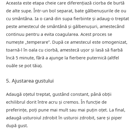
Aceasta este etapa cheie care diferențiază ciorba de burtă
de alte supe. Într-un bol separat, bate gălbenușurile de ou
cu smântâna. Ia o cană din supa fierbinte și adaug-o treptat
peste amestecul de smântână și gălbenușuri, amestecând
continuu pentru a evita coagularea. Acest proces se
numește „temperare”. După ce amestecul este omogenizat,
toarnă-l în oala cu ciorbă, amestecă ușor și lasă să fiarbă
încă 5 minute, fără a ajunge la fierbere puternică (altfel
ouăle se pot tăia).
5. Ajustarea gustului
Adaugă oțetul treptat, gustând constant, până obții
echilibrul dorit între acru și cremos. În funcție de
preferințe, poți pune mai mult sau mai puțin oțet. La final,
adaugă usturoiul zdrobit în usturoi zdrobit, sare și piper
după gust.