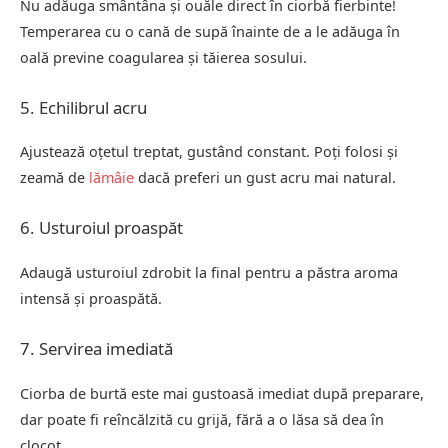
Nu adăuga smântâna și ouăle direct în ciorbă fierbinte!
Temperarea cu o cană de supă înainte de a le adăuga în
oală previne coagularea și tăierea sosului.
5. Echilibrul acru
Ajustează oțetul treptat, gustând constant. Poți folosi și
zeamă de
lămâie
dacă preferi un gust acru mai natural.
6. Usturoiul proaspăt
Adaugă usturoiul zdrobit la final pentru a păstra aroma
intensă și proaspătă.
7. Servirea imediată
Ciorba de burtă este mai gustoasă imediat după preparare,
dar poate fi reîncălzită cu grijă, fără a o lăsa să dea în
clocot.