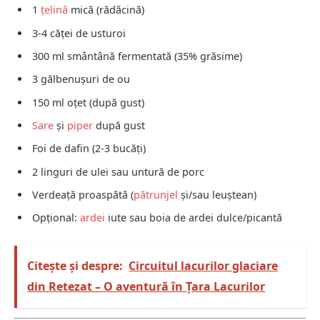
1
țelină
mică (rădăcină)
3-4 căței de usturoi
300 ml smântână fermentată (35% grăsime)
3 gălbenușuri de ou
150 ml oțet (după gust)
Sare
și
piper
după gust
Foi de dafin (2-3 bucăți)
2 linguri de ulei sau untură de porc
Verdeață proaspătă (
pătrunjel
și/sau leuștean)
Opțional:
ardei
iute sau boia de ardei dulce/picantă
Citește și despre:
Circuitul lacurilor glaciare
din Retezat – O aventură în Țara Lacurilor