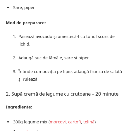
Sare, piper
Mod de preparare:
Pasează avocado și amestecă-l cu tonul scurs de
lichid.
Adaugă suc de lămâie, sare și piper.
Întinde compoziția pe lipie, adaugă frunza de salată
și rulează.
2. Supă cremă de legume cu crutoane – 20 minute
Ingrediente:
300g legume mix (
morcovi
,
cartofi
,
țelină
)