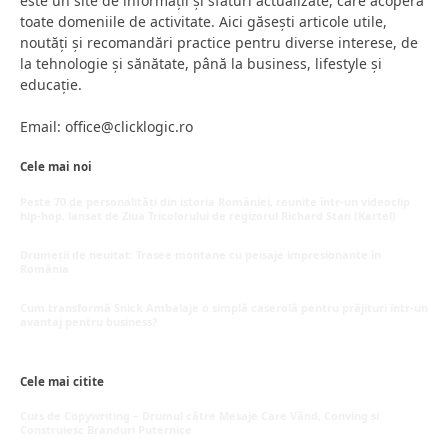
este un site de informații și sfaturi actualizate, care acoperă
toate domeniile de activitate. Aici găsești articole utile,
noutăți și recomandări practice pentru diverse interese, de
la tehnologie și sănătate, până la business, lifestyle și
educație.
Email: office@clicklogic.ro
Cele mai noi
Peste 70 de personalități din istoria României, reunite într-un videoclip
hip-hop, lansat de Ziua Tricolorului de regizorul Richard Stan (Kartel)
iunie 26, 2026
Drumeții de neuitat: Trasee montane cu peisaje impresionante în
România
mai 16, 2026
Cum transformă Snick Ambalaje o simplă caserolă pentru prăjituri într-un
avantaj pentru business?
mai 8, 2026
Cele mai citite
Curs de Copywriting – Drumul către Mesaje Care Vând, Conving și
Construiesc Branduri Puternice