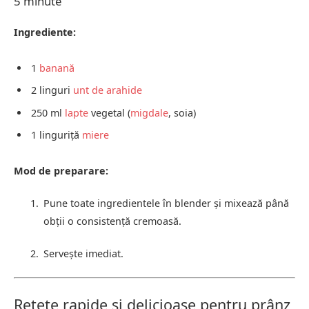
5 minute
Ingrediente:
1
banană
2 linguri
unt de arahide
250 ml
lapte
vegetal (
migdale
, soia)
1 linguriță
miere
Mod de preparare:
Pune toate ingredientele în blender și mixează până
obții o consistență cremoasă.
Servește imediat.
Rețete rapide și delicioase pentru prânz