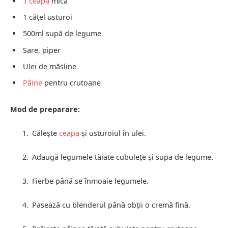
1
ceapă
mică
1 cățel usturoi
500ml supă de legume
Sare, piper
Ulei de măsline
Pâine
pentru crutoane
Mod de preparare:
Călește
ceapa
și usturoiul în ulei.
Adaugă legumele tăiate cubulețe și supa de legume.
Fierbe până se înmoaie legumele.
Pasează cu blenderul până obții o cremă fină.