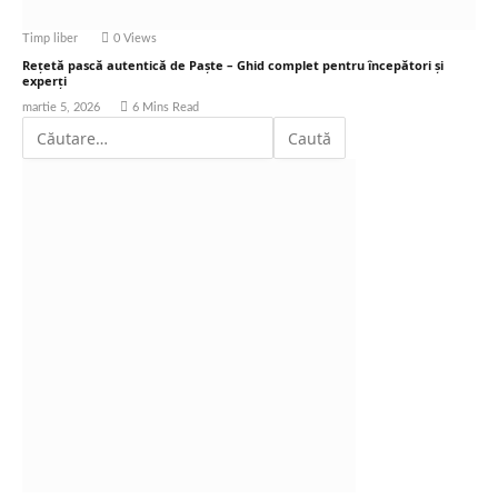
Timp liber
0
Views
Rețetă pască autentică de Paște – Ghid complet pentru începători și
experți
martie 5, 2026
6 Mins Read