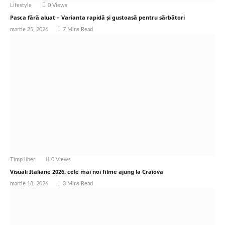
Lifestyle
0
Views
Pasca fără aluat – Varianta rapidă și gustoasă pentru sărbători
martie 25, 2026
7 Mins Read
Timp liber
0
Views
Visuali Italiane 2026: cele mai noi filme ajung la Craiova
martie 18, 2026
3 Mins Read