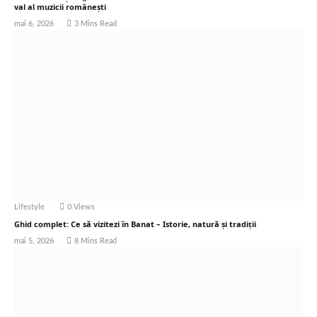
val al muzicii românești
mai 6, 2026
3 Mins Read
Lifestyle
0
Views
Ghid complet: Ce să vizitezi în Banat – Istorie, natură și tradiții
mai 5, 2026
8 Mins Read