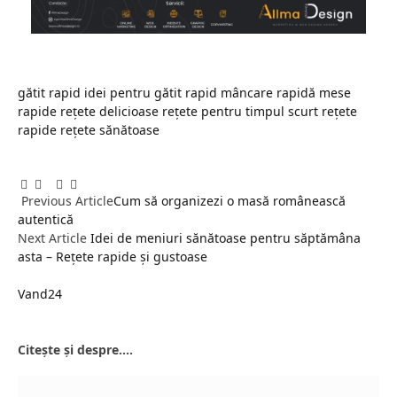
gătit rapid
idei pentru gătit rapid
mâncare rapidă
mese
rapide
rețete delicioase
rețete pentru timpul scurt
rețete
rapide
rețete sănătoase
Facebook
Twitter
Pinterest
LinkedIn
Tumblr
Email
Previous Article
Cum să organizezi o masă românească
autentică
Next Article
Idei de meniuri sănătoase pentru săptămâna
asta – Rețete rapide și gustoase
Vand24
Website
Citește și despre....