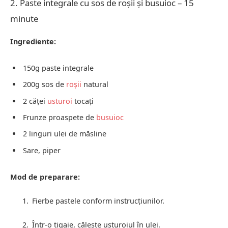
2. Paste integrale cu sos de roșii și busuioc – 15
minute
Ingrediente:
150g paste integrale
200g sos de
roșii
natural
2 căței
usturoi
tocați
Frunze proaspete de
busuioc
2 linguri ulei de măsline
Sare, piper
Mod de preparare:
Fierbe pastele conform instrucțiunilor.
Într-o tigaie, călește usturoiul în ulei.