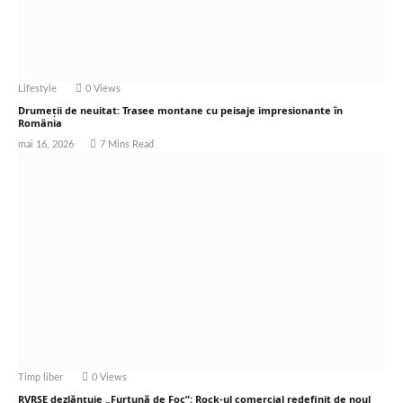
Lifestyle
0
Views
Drumeții de neuitat: Trasee montane cu peisaje impresionante în
România
mai 16, 2026
7 Mins Read
Timp liber
0
Views
RVRSE dezlănțuie „Furtună de Foc”: Rock-ul comercial redefinit de noul