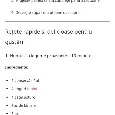
Prăjește pâinea tăiată cubulețe pentru crutoane.
Servește supa cu crutoane deasupra.
Rețete rapide și delicioase pentru
gustări
1. Humus cu legume proaspete – 10 minute
Ingrediente:
1 conservă năut
2 linguri
tahini
1 cățel usturoi
Suc de lămâie
Sare