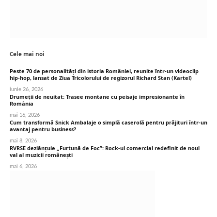
Cele mai noi
Peste 70 de personalități din istoria României, reunite într-un videoclip
hip-hop, lansat de Ziua Tricolorului de regizorul Richard Stan (Kartel)
iunie 26, 2026
Drumeții de neuitat: Trasee montane cu peisaje impresionante în
România
mai 16, 2026
Cum transformă Snick Ambalaje o simplă caserolă pentru prăjituri într-un
avantaj pentru business?
mai 8, 2026
RVRSE dezlănțuie „Furtună de Foc”: Rock-ul comercial redefinit de noul
val al muzicii românești
mai 6, 2026