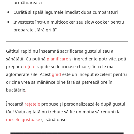
următoarea zi
Curăță și spală legumele imediat după cumpărături
Investește într-un multicooker sau slow cooker pentru
preparate „fără grijă”
Gătitul rapid nu înseamnă sacrificarea gustului sau a
sănătății. Cu puțină
planificare
și ingrediente potrivite, poți
prepara
rețete
rapide și delicioase chiar și în cele mai
aglomerate zile. Acest
ghid
este un început excelent pentru
oricine vrea să mănânce bine fără să petreacă ore în
bucătărie
.
Încearcă
rețetele
propuse și personalizează-le după gustul
tău! Viața agitată nu trebuie să fie un motiv să renunți la
mesele gustoase
și sănătoase.