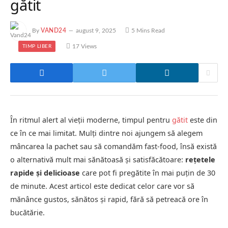
gătit
By
VAND24
august 9, 2025
5 Mins Read
17
Views
TIMP LIBER
În ritmul alert al vieții moderne, timpul pentru
gătit
este din
ce în ce mai limitat. Mulți dintre noi ajungem să alegem
mâncarea la pachet sau să comandăm fast-food, însă există
o alternativă mult mai sănătoasă și satisfăcătoare:
rețetele
rapide și delicioase
care pot fi pregătite în mai puțin de 30
de minute. Acest articol este dedicat celor care vor să
mănânce gustos, sănătos și rapid, fără să petreacă ore în
bucătărie.