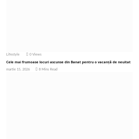
Lifestyle
0
Views
Cele mai frumoase locuri ascunse din Banat pentru o vacanță de neuitat
martie 15, 2026
8 Mins Read