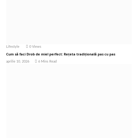
Lifestyle
0
Views
Cum să faci Drob de miel perfect: Rețeta tradițională pas cu pas
aprilie 10, 2026
6 Mins Read