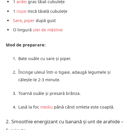
1
ardei
gras tăiat cubulețe
1
roșie
mică tăiată cubulețe
Sare
,
piper
după gust
O lingură
ulei de măsline
Mod de preparare:
Bate ouăle cu sare și piper.
Încinge uleiul într-o tigaie, adaugă legumele și
călește-le 2-3 minute.
Toarnă ouăle și presară brânza.
Lasă la foc
mediu
până când omleta este coaptă.
2. Smoothie energizant cu banană și unt de arahide –