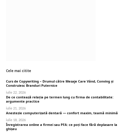
Cele mai citite
Curs de Copywriting – Drumul către Mesaje Care Vând, Conving și
Construiesc Branduri Puternice
iulie 22, 2026
De ce contează relația pe termen lung cu firma de contabilitate:
argumente practice
iulie 21, 2026
Anestezie computerizată dentară — confort maxim, teamă minimă
iulie 18, 2026
Înregistrarea online a firmei sau PFA: ce poți face fără deplasare la
ghișeu