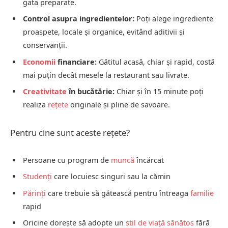
gata preparate.
Control asupra ingredientelor:
Poți alege ingrediente
proaspete, locale și organice, evitând aditivii și
conservanții.
Economii
financiare:
Gătitul acasă, chiar și rapid, costă
mai puțin decât mesele la restaurant sau livrate.
Creativitate
în bucătărie:
Chiar și în 15 minute poți
realiza
rețete
originale și pline de savoare.
Pentru cine sunt aceste rețete?
Persoane cu program de
muncă
încărcat
Studenți
care locuiesc singuri sau la cămin
Părinți
care trebuie să gătească pentru întreaga
familie
rapid
Oricine dorește să adopte un
stil de viață sănătos
fără