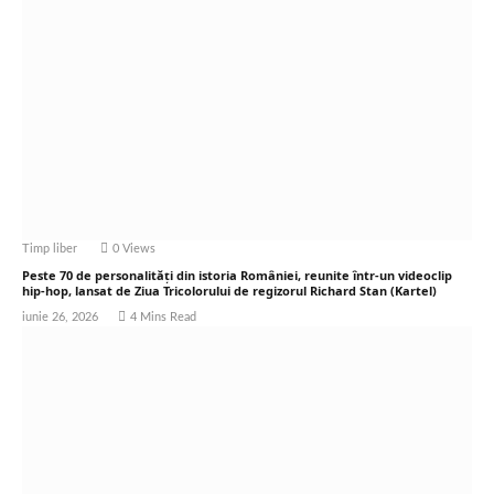
Timp liber
0
Views
Peste 70 de personalități din istoria României, reunite într-un videoclip
hip-hop, lansat de Ziua Tricolorului de regizorul Richard Stan (Kartel)
iunie 26, 2026
4 Mins Read