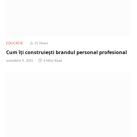
EDUCAȚIE
15
Views
Cum îți construiești brandul personal profesional
octombrie 9, 2025
6 Mins Read