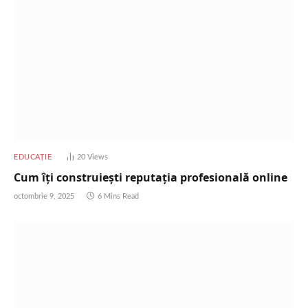
EDUCAȚIE
20
Views
Cum îți construiești reputația profesională online
octombrie 9, 2025
6 Mins Read