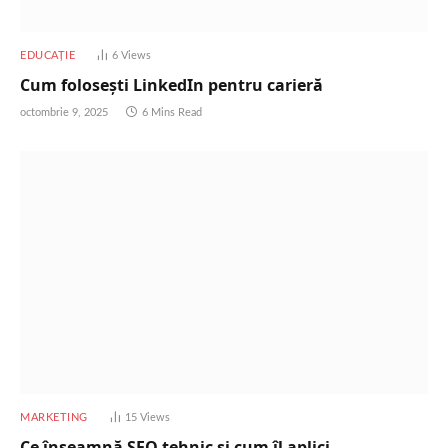
EDUCAȚIE
6
Views
Cum folosești LinkedIn pentru carieră
octombrie 9, 2025
6 Mins Read
MARKETING
15
Views
Ce înseamnă SEO tehnic și cum îl aplici