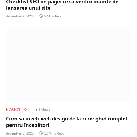
Checklist SEO on page: ce să verifici înainte de
lansarea unui site
decembrie 9, 2025
5 Mins Read
MARKETING
8
Views
Cum să înveți web design de la zero: ghid complet
pentru începători
decembrie 5, 2025
12 Mins Read