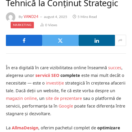
Tehnică la Conținut Strategic
By
VAND24
august 4, 2025
5 Mins Read
0
Views
MARKETING
În era digitală în care vizibilitatea online înseamnă
succes
,
alegerea unor
servicii SEO
complete
este mai mult decât o
necesitate — este o
investiție
strategică în creșterea afacerii
tale. Dacă deții un website, fie că este vorba despre un
magazin online
, un
site de prezentare
sau o platformă de
servicii, performanța ta în
Google
poate face diferența între
stagnare și dezvoltare.
La
AllmaDesign
, oferim pachetul complet de
optimizare