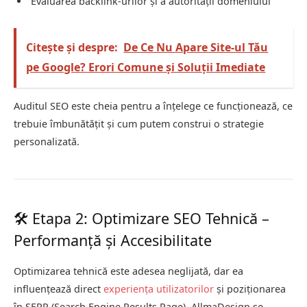
Evaluarea backlink-urilor și a autorității domeniului
Citește și despre:
De Ce Nu Apare Site-ul Tău
pe Google? Erori Comune și Soluții Imediate
Auditul SEO este cheia pentru a înțelege ce funcționează, ce
trebuie îmbunătățit și cum putem construi o strategie
personalizată.
🛠️ Etapa 2: Optimizare SEO Tehnică –
Performanță și Accesibilitate
Optimizarea tehnică este adesea neglijată, dar ea
influențează direct
experiența utilizatorilor
și poziționarea
în SERP (Search Engine Results Page). AllmaDesign se