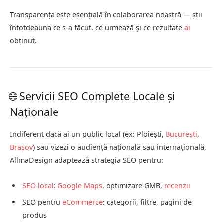
Transparența este esențială în colaborarea noastră — știi
întotdeauna ce s-a făcut, ce urmează și ce rezultate
ai
obținut.
🌐 Servicii SEO Complete Locale și
Naționale
Indiferent dacă ai un public local (ex: Ploiești,
București
,
Brașov
) sau vizezi o audiență națională sau internațională,
AllmaDesign adaptează strategia SEO pentru:
SEO local
:
Google Maps
, optimizare GMB,
recenzii
SEO pentru
eCommerce
: categorii, filtre, pagini de
produs