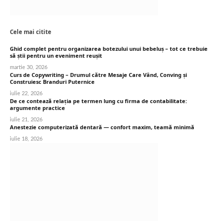
Cele mai citite
Ghid complet pentru organizarea botezului unui bebeluș – tot ce trebuie
să știi pentru un eveniment reușit
martie 30, 2026
Curs de Copywriting – Drumul către Mesaje Care Vând, Conving și
Construiesc Branduri Puternice
iulie 22, 2026
De ce contează relația pe termen lung cu firma de contabilitate:
argumente practice
iulie 21, 2026
Anestezie computerizată dentară — confort maxim, teamă minimă
iulie 18, 2026