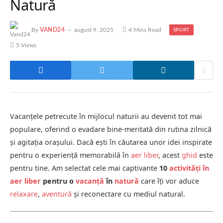
Natură
By
VAND24
august 9, 2025
4 Mins Read
SPORT
5
Views
Vacanțele petrecute în mijlocul naturii au devenit tot mai
populare, oferind o evadare bine-meritată din rutina zilnică
și agitația orașului. Dacă ești în căutarea unor idei inspirate
pentru o experiență memorabilă în
aer liber
, acest
ghid
este
pentru tine. Am selectat cele mai captivante
10
activități în
aer liber
pentru o
vacanță
în
natură
care îți vor aduce
relaxare
,
aventură
și reconectare cu mediul natural.