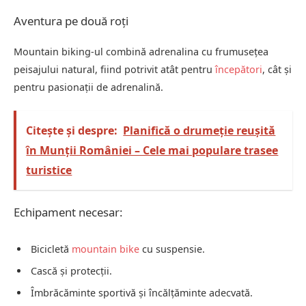
Aventura pe două roți
Mountain biking-ul combină adrenalina cu frumusețea
peisajului natural, fiind potrivit atât pentru
începători
, cât și
pentru pasionații de adrenalină.
Citește și despre:
Planifică o drumeție reușită
în Munții României – Cele mai populare trasee
turistice
Echipament necesar:
Bicicletă
mountain bike
cu suspensie.
Cască și protecții.
Îmbrăcăminte sportivă și încălțăminte adecvată.