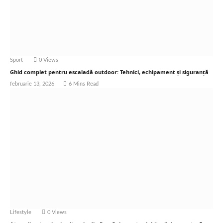
Sport
0
Views
Ghid complet pentru escaladă outdoor: Tehnici, echipament și siguranță
februarie 13, 2026
6 Mins Read
Lifestyle
0
Views