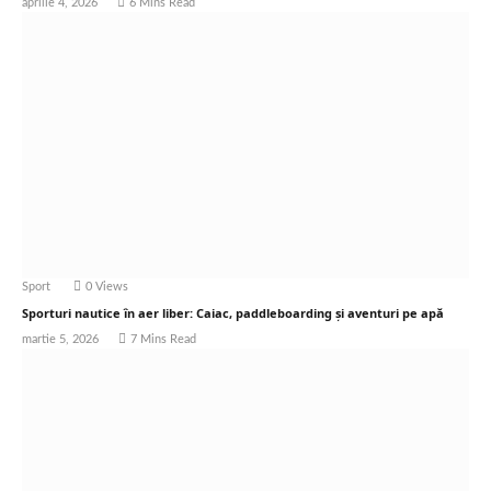
aprilie 4, 2026
6 Mins Read
Sport
0
Views
Sporturi nautice în aer liber: Caiac, paddleboarding și aventuri pe apă
martie 5, 2026
7 Mins Read