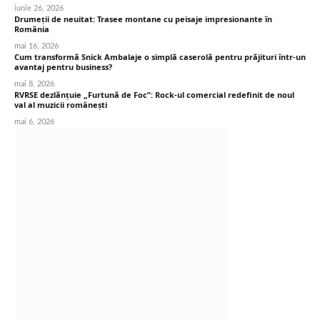
iunie 26, 2026
Drumeții de neuitat: Trasee montane cu peisaje impresionante în
România
mai 16, 2026
Cum transformă Snick Ambalaje o simplă caserolă pentru prăjituri într-un
avantaj pentru business?
mai 8, 2026
RVRSE dezlănțuie „Furtună de Foc”: Rock-ul comercial redefinit de noul
val al muzicii românești
mai 6, 2026