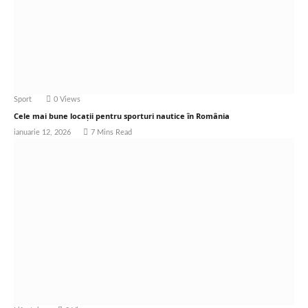
Sport
0
Views
Cele mai bune locații pentru sporturi nautice în România
ianuarie 12, 2026
7 Mins Read