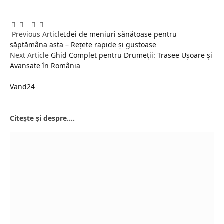
Facebook
Twitter
Pinterest
LinkedIn
Tumblr
Email
Previous Article
Idei de meniuri sănătoase pentru
săptămâna asta – Rețete rapide și gustoase
Next Article
Ghid Complet pentru Drumeții: Trasee Ușoare și
Avansate în România
Vand24
Website
Citește și despre....