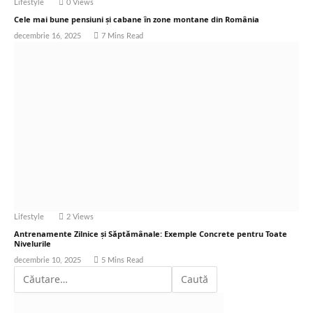
Lifestyle
0
Views
Cele mai bune pensiuni și cabane în zone montane din România
decembrie 16, 2025
7 Mins Read
Lifestyle
2
Views
Antrenamente Zilnice și Săptămânale: Exemple Concrete pentru Toate
Nivelurile
decembrie 10, 2025
5 Mins Read