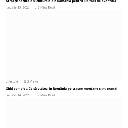
Atracții naturale și culturale din România pentru iubitorii de aventură
ianuarie 15, 2026
8 Mins Read
Lifestyle
2
Views
Ghid complet: Ce să vizitezi în România pe trasee montane și nu numai
ianuarie 14, 2026
7 Mins Read