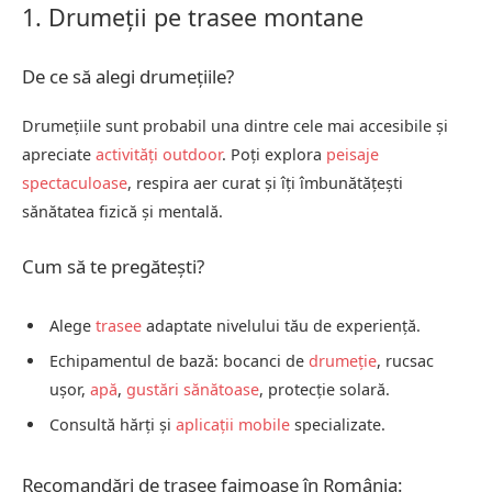
1. Drumeții pe trasee montane
De ce să alegi drumețiile?
Drumețiile sunt probabil una dintre cele mai accesibile și
apreciate
activități outdoor
. Poți explora
peisaje
spectaculoase
, respira aer curat și îți îmbunătățești
sănătatea fizică și mentală.
Cum să te pregătești?
Alege
trasee
adaptate nivelului tău de experiență.
Echipamentul de bază: bocanci de
drumeție
, rucsac
ușor,
apă
,
gustări sănătoase
, protecție solară.
Consultă hărți și
aplicații mobile
specializate.
Recomandări de trasee faimoase în România: