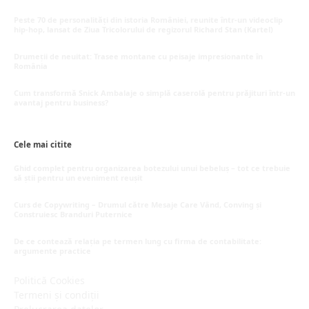
Peste 70 de personalități din istoria României, reunite într-un videoclip
hip-hop, lansat de Ziua Tricolorului de regizorul Richard Stan (Kartel)
iunie 26, 2026
Drumeții de neuitat: Trasee montane cu peisaje impresionante în
România
mai 16, 2026
Cum transformă Snick Ambalaje o simplă caserolă pentru prăjituri într-un
avantaj pentru business?
mai 8, 2026
Cele mai citite
Ghid complet pentru organizarea botezului unui bebeluș – tot ce trebuie
să știi pentru un eveniment reușit
martie 30, 2026
Curs de Copywriting – Drumul către Mesaje Care Vând, Conving și
Construiesc Branduri Puternice
iulie 22, 2026
De ce contează relația pe termen lung cu firma de contabilitate:
argumente practice
iulie 21, 2026
Politică Cookies
Termeni și condiții