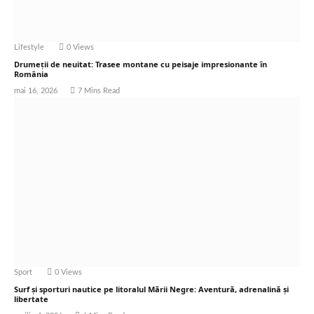
Lifestyle
0
Views
Drumeții de neuitat: Trasee montane cu peisaje impresionante în
România
mai 16, 2026
7 Mins Read
Sport
0
Views
Surf și sporturi nautice pe litoralul Mării Negre: Aventură, adrenalină și
libertate