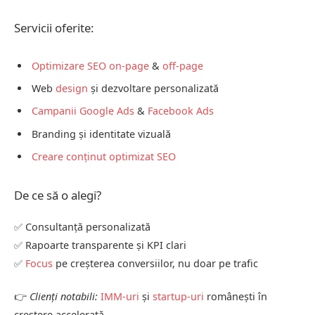
Servicii oferite:
Optimizare SEO
on-page
&
off-page
Web
design
și dezvoltare personalizată
Campanii Google Ads
&
Facebook Ads
Branding și identitate vizuală
Creare conținut optimizat SEO
De ce să o alegi?
✅ Consultanță personalizată
✅ Rapoarte transparente și KPI clari
✅
Focus
pe creșterea conversiilor, nu doar pe trafic
👉
Clienți notabili:
IMM-uri
și
startup-uri
românești în
creștere accelerată