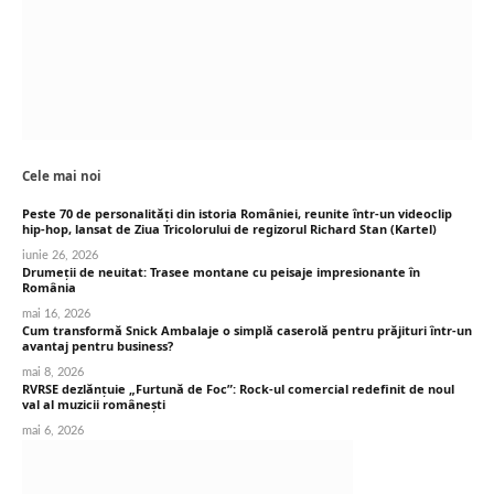
Cele mai noi
Peste 70 de personalități din istoria României, reunite într-un videoclip
hip-hop, lansat de Ziua Tricolorului de regizorul Richard Stan (Kartel)
iunie 26, 2026
Drumeții de neuitat: Trasee montane cu peisaje impresionante în
România
mai 16, 2026
Cum transformă Snick Ambalaje o simplă caserolă pentru prăjituri într-un
avantaj pentru business?
mai 8, 2026
RVRSE dezlănțuie „Furtună de Foc”: Rock-ul comercial redefinit de noul
val al muzicii românești
mai 6, 2026