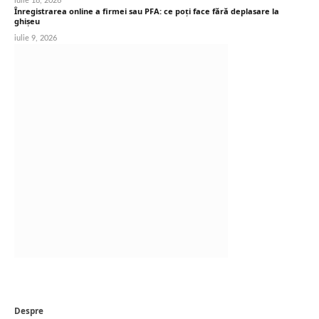
iulie 18, 2026
Înregistrarea online a firmei sau PFA: ce poți face fără deplasare la
ghișeu
iulie 9, 2026
Despre