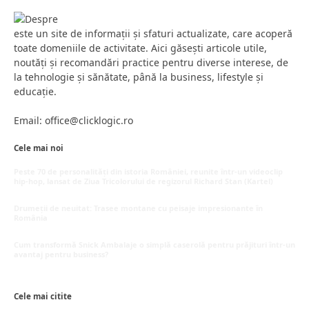
este un site de informații și sfaturi actualizate, care acoperă
toate domeniile de activitate. Aici găsești articole utile,
noutăți și recomandări practice pentru diverse interese, de
la tehnologie și sănătate, până la business, lifestyle și
educație.
Email: office@clicklogic.ro
Cele mai noi
Peste 70 de personalități din istoria României, reunite într-un videoclip
hip-hop, lansat de Ziua Tricolorului de regizorul Richard Stan (Kartel)
iunie 26, 2026
Drumeții de neuitat: Trasee montane cu peisaje impresionante în
România
mai 16, 2026
Cum transformă Snick Ambalaje o simplă caserolă pentru prăjituri într-un
avantaj pentru business?
mai 8, 2026
Cele mai citite