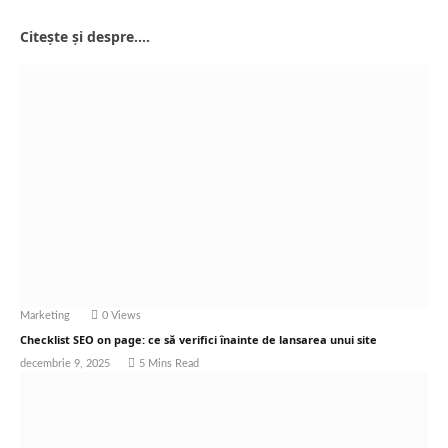
Website
Citește și despre....
Marketing
0
Views
Checklist SEO on page: ce să verifici înainte de lansarea unui site
decembrie 9, 2025
5 Mins Read