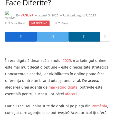
Face Diferite?
By
VAND24
august 5, 2025
Updated:
august 7, 2025
5 Mins Read
7
Views
MARKETING
În era digitală dinamică a anului
2025
, marketingul online
este mai mult decât o opțiune – este o necesitate strategică.
Concurența e acerbă, iar vizibilitatea în online poate face
diferența dintre un brand uitat și unul viral. De aceea,
alegerea unei agenții de
marketing digital
potrivite este
esențială pentru succesul oricărei
afaceri
.
Dar cu zeci sau chiar sute de opțiuni pe piața din
România
,
cum știi care agenție ți se potrivește? Acest articol îți oferă