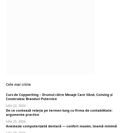
Cele mai citite
Curs de Copywriting – Drumul către Mesaje Care Vând, Conving și
Construiesc Branduri Puternice
iulie 22, 2026
De ce contează relația pe termen lung cu firma de contabilitate:
argumente practice
iulie 21, 2026
Anestezie computerizată dentară — confort maxim, teamă minimă