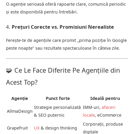
O agenție serioasă oferă rapoarte clare, comunică periodic
și este disponibilă pentru întrebări.
4.
Prețuri Corecte vs. Promisiuni Nerealiste
Ferește-te de agențiile care promit „prima poziție în Google
peste noapte” sau rezultate spectaculoase în câteva zile.
🧩 Ce Le Face Diferite Pe Agențiile din
Acest Top?
Agenție
Punct forte
Ideală pentru
Strategie personalizată
IMM-uri,
afaceri
AllmaDesign
& SEO puternic
locale
, eCommerce
Corporații, produse
Grapefruit
UX
& design thinking
digitale