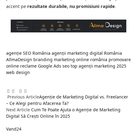
accent pe
rezultate durabile, nu promisiuni rapide
.
agenție SEO România
agenții marketing digital România
AllmaDesign
branding
marketing online românia
promovare
online
reclame Google Ads
seo
top agenții marketing 2025
web design
Facebook
Twitter
Pinterest
LinkedIn
Tumblr
Email
Previous Article
Agenție de Marketing Digital vs. Freelancer
– Ce Alegi pentru Afacerea Ta?
Next Article
Cum Te Poate Ajuta o Agenție de Marketing
Digital Să Crești Online în 2025
Vand24