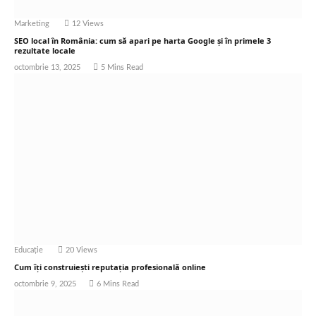
Marketing
12
Views
SEO local în România: cum să apari pe harta Google și în primele 3
rezultate locale
octombrie 13, 2025
5 Mins Read
Educație
20
Views
Cum îți construiești reputația profesională online
octombrie 9, 2025
6 Mins Read