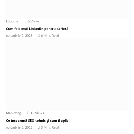
Educație
6
Views
Cum folosești LinkedIn pentru carieră
octombrie 9, 2025
6 Mins Read
Marketing
15
Views
Ce înseamnă SEO tehnic și cum îl aplici
octombrie 8, 2025
5 Mins Read