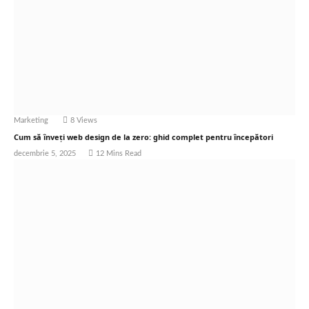
Marketing
8
Views
Cum să înveți web design de la zero: ghid complet pentru începători
decembrie 5, 2025
12 Mins Read