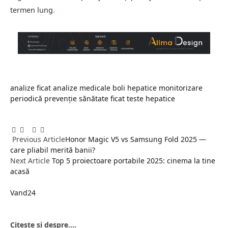
termen lung
.
analize ficat
analize medicale
boli hepatice
monitorizare
periodică
prevenție
sănătate ficat
teste hepatice
Facebook
Twitter
Pinterest
LinkedIn
Tumblr
Email
Previous Article
Honor Magic V5 vs Samsung Fold 2025 —
care pliabil merită banii?
Next Article
Top 5 proiectoare portabile 2025: cinema la tine
acasă
Vand24
Website
Citește și despre....