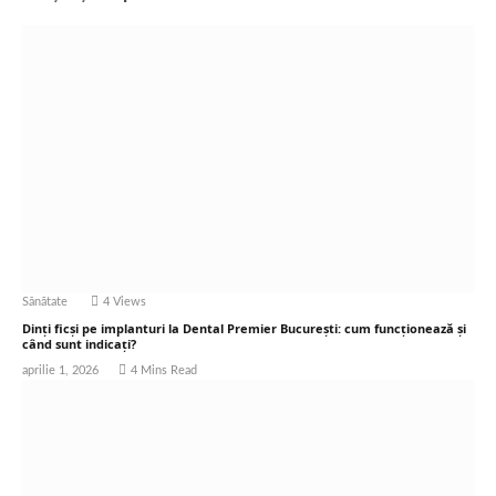
Sănătate
4
Views
Dinți ficși pe implanturi la Dental Premier București: cum funcționează și
când sunt indicați?
aprilie 1, 2026
4 Mins Read