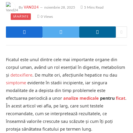
By
VAND24
noiembrie 28, 2025
5 Mins Read
0
Views
SĂNĂTATE
Ficatul este unul dintre cele mai importante organe din
corpul uman, având un rol esențial în digestie, metabolism
și
detoxifiere
. De multe ori, afecțiunile hepatice nu dau
simptome
evidente în stadii incipiente, iar singura
modalitate de a depista din timp problemele este
efectuarea periodică a unor
analize medicale
pentru
ficat
.
În acest articol vei afla, pe larg, care sunt testele
recomandate, cum se interpretează rezultatele, ce
înseamnă valorile crescute sau scăzute și cum îți poți
proteja sănătatea ficatului pe termen lung.