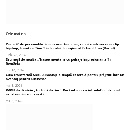
Cele mai noi
Peste 70 de personalități din istoria României, reunite într-un videoclip
hip-hop, lansat de Ziua Tricolorului de regizorul Richard Stan (Kartel)
iunie 26, 2026
Drumeții de neuitat: Trasee montane cu peisaje impresionante în
România
mai 16, 2026
Cum transformă Snick Ambalaje o simplă caserolă pentru prăjituri într-un
avantaj pentru business?
mai 8, 2026
RVRSE dezlănțuie „Furtună de Foc”: Rock-ul comercial redefinit de noul
val al muzicii românești
mai 6, 2026