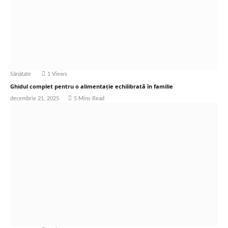
Sănătate
1
Views
Ghidul complet pentru o alimentație echilibrată în familie
decembrie 21, 2025
5 Mins Read