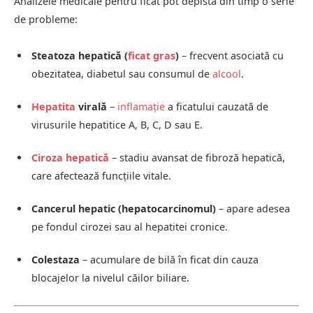
Analizele medicale pentru ficat pot depista din timp o serie
de probleme:
Steatoza hepatică (
ficat gras
)
– frecvent asociată cu
obezitatea, diabetul sau consumul de
alcool
.
Hepatita
virală
–
inflamație
a ficatului cauzată de
virusurile hepatitice A, B, C, D sau E.
Ciroza hepatică
– stadiu avansat de fibroză hepatică,
care afectează funcțiile vitale.
Cancerul hepatic (hepatocarcinomul)
– apare adesea
pe fondul cirozei sau al hepatitei cronice.
Colestaza
– acumulare de bilă în ficat din cauza
blocajelor la nivelul căilor biliare.