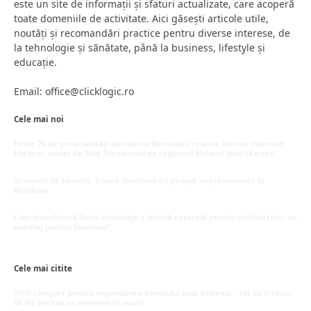
este un site de informații și sfaturi actualizate, care acoperă
toate domeniile de activitate. Aici găsești articole utile,
noutăți și recomandări practice pentru diverse interese, de
la tehnologie și sănătate, până la business, lifestyle și
educație.
Email: office@clicklogic.ro
Cele mai noi
Peste 70 de personalități din istoria României, reunite într-un videoclip
hip-hop, lansat de Ziua Tricolorului de regizorul Richard Stan (Kartel)
iunie 26, 2026
Drumeții de neuitat: Trasee montane cu peisaje impresionante în
România
mai 16, 2026
Cum transformă Snick Ambalaje o simplă caserolă pentru prăjituri într-un
avantaj pentru business?
mai 8, 2026
Cele mai citite
Ghid complet pentru organizarea botezului unui bebeluș – tot ce trebuie
să știi pentru un eveniment reușit