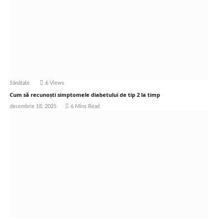
Sănătate
6
Views
Cum să recunoști simptomele diabetului de tip 2 la timp
decembrie 18, 2025
6 Mins Read