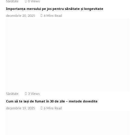
Sănătate
0
Views
Importanța mersului pe jos pentru sănătate și longevitate
decembrie 20, 2025
6 Mins Read
Sănătate
3
Views
Cum să te lași de fumat în 30 de zile – metode dovedite
decembrie 19, 2025
6 Mins Read