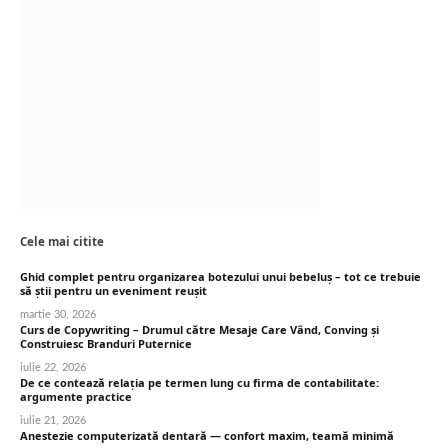
Cele mai citite
Ghid complet pentru organizarea botezului unui bebeluș – tot ce trebuie
să știi pentru un eveniment reușit
martie 30, 2026
Curs de Copywriting – Drumul către Mesaje Care Vând, Conving și
Construiesc Branduri Puternice
iulie 22, 2026
De ce contează relația pe termen lung cu firma de contabilitate:
argumente practice
iulie 21, 2026
Anestezie computerizată dentară — confort maxim, teamă minimă