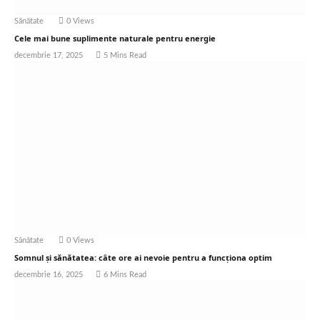
Sănătate
0
Views
Cele mai bune suplimente naturale pentru energie
decembrie 17, 2025
5 Mins Read
Sănătate
0
Views
Somnul și sănătatea: câte ore ai nevoie pentru a funcționa optim
decembrie 16, 2025
6 Mins Read