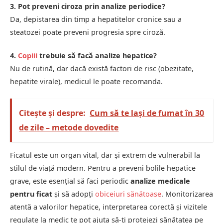
3. Pot preveni ciroza prin analize periodice?
Da, depistarea din timp a hepatitelor cronice sau a
steatozei poate preveni progresia spre ciroză.
4.
Copiii
trebuie să facă analize hepatice?
Nu de rutină, dar dacă există factori de risc (obezitate,
hepatite virale), medicul le poate recomanda.
Citește și despre:
Cum să te lași de fumat în 30
de zile – metode dovedite
Ficatul este un organ vital, dar și extrem de vulnerabil la
stilul de viață modern. Pentru a preveni bolile hepatice
grave, este esențial să faci periodic
analize medicale
pentru ficat
și să adopți
obiceiuri sănătoase
. Monitorizarea
atentă a valorilor hepatice, interpretarea corectă și vizitele
regulate la medic te pot ajuta să-ți protejezi sănătatea pe