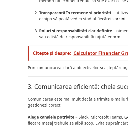
membru al echipei trebuie să știe exact ce se a
Transparență în termene și priorități
– utiliz
echipa să poată vedea stadiul fiecărei
sarcini
.
Roluri și responsabilități clar definite
– nimeni
sau o listă de responsabilități ajută enorm.
Citește și despre:
Calculator Financiar Gr
Prin comunicarea clară a obiectivelor și așteptărilor,
3. Comunicarea eficientă: cheia succ
Comunicarea este mai mult decât a trimite e-mailuri
gestionezi corect:
Alege canalele potrivite
– Slack, Microsoft Teams,
G
fiecare mesaj trebuie să aibă scop. Evită supraîncărca