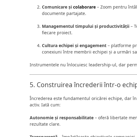
Comunicare și
colaborare
– Zoom pentru întâl
documente partajate.
Managementul timpului și productivității
– T
fiecare proiect.
Cultura echipei și engagement
– platforme pr
conexiuni între membrii echipei și a urmări sat
Instrumentele nu înlocuiesc leadership-ul, dar per
5. Construirea încrederii într-o ech
Încrederea este fundamentul oricărei echipe, dar în
activ. Iată cum:
Autonomie și responsabilitate
– oferă libertate me
rezultate clare.
Transparență
– împărtășește obiectivele companiei, d