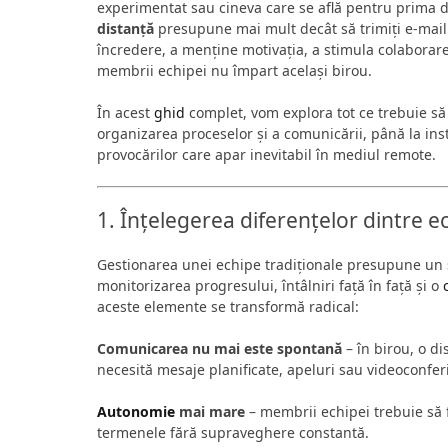
experimentat sau cineva care se află pentru prima 
distanță
presupune mai mult decât să trimiți e-mail
încredere, a menține motivația, a stimula colaborare
membrii echipei nu împart același birou.
În acest
ghid
complet, vom explora tot ce trebuie să
organizarea proceselor și a comunicării, până la ins
provocărilor care apar inevitabil în mediul remote.
1. Înțelegerea diferențelor dintre ec
Gestionarea unei echipe tradiționale presupune un se
monitorizarea progresului, întâlniri față în față și o
aceste elemente se transformă radical:
Comunicarea nu mai este spontană
– în birou, o di
necesită mesaje planificate, apeluri sau videoconfer
Autonomie
mai mare
– membrii echipei trebuie să f
termenele fără supraveghere constantă.