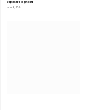
deplasare la ghișeu
iulie 9, 2026