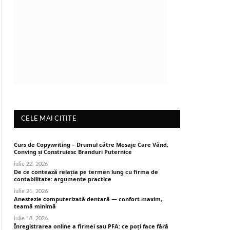
CELE MAI CITITE
Curs de Copywriting – Drumul către Mesaje Care Vând,
Conving și Construiesc Branduri Puternice
iulie 22, 2026
De ce contează relația pe termen lung cu firma de
contabilitate: argumente practice
iulie 21, 2026
Anestezie computerizată dentară — confort maxim,
teamă minimă
iulie 18, 2026
Înregistrarea online a firmei sau PFA: ce poți face fără