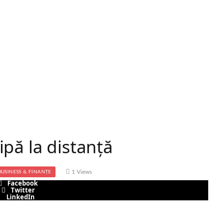
pă la distanță
1
Views
BUSINESS & FINANȚE
Facebook
Twitter
LinkedIn