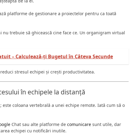
șteaptă de la el.
ează platforme de gestionare a proiectelor pentru ca toată
 nu trebuie să ghicească cine face ce. Un organigram virtual
atuit – Calculează-ți Bugetul în Câteva Secunde
 reduci stresul echipei și crești productivitatea.
esului în echipele la distanță
; este coloana vertebrală a unei echipe remote. Iată cum să o
oogle
Chat sau alte platforme de
comunicare
sunt utile, dar
rea echipei cu notificări inutile.