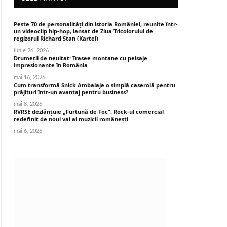
Peste 70 de personalități din istoria României, reunite într-
un videoclip hip-hop, lansat de Ziua Tricolorului de
regizorul Richard Stan (Kartel)
iunie 26, 2026
Drumeții de neuitat: Trasee montane cu peisaje
impresionante în România
mai 16, 2026
Cum transformă Snick Ambalaje o simplă caserolă pentru
prăjituri într-un avantaj pentru business?
mai 8, 2026
RVRSE dezlănțuie „Furtună de Foc”: Rock-ul comercial
redefinit de noul val al muzicii românești
mai 6, 2026