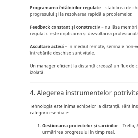
Programarea întâlnirilor regulate
– stabilirea de ch
progresului și la rezolvarea rapidă a problemelor.
Feedback constant și constructiv
– nu lăsa membrii
regulat crește implicarea și dezvoltarea profesional
Ascultare activă
– în mediul remote, semnale non-ver
întrebările deschise sunt vitale.
Un manager eficient la distanță creează un flux de c
izolată.
4. Alegerea instrumentelor potrivi
Tehnologia este inima echipelor la distanță. Fără in
categorii esențiale:
Gestionarea proiectelor și sarcinilor
– Trello,
urmărirea progresului în timp real.