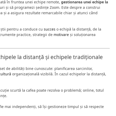
dată în fruntea unei echipe remote,
gestionarea unei echipe la
uri și să programezi ședințe Zoom. Este despre a construi
a și a asigura rezultate remarcabile chiar și atunci când
 știi pentru a conduce cu
succes
o echipă la distanță, de la
trumente practice, strategii de
motivare
și soluționarea
hipele la distanță și echipele tradiționale
t de abilități bine cunoscute: planificarea sarcinilor,
cultură
organizațională vizibilă. În cazul echipelor la distanță,
scuție scurtă la cafea poate rezolva o problemă; online, totul
ințe.
ie mai independenți, să își gestioneze timpul și să respecte