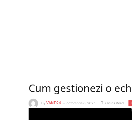
Cum gestionezi o echi
By
VAND24
octombrie 8, 2025
7 Mins Read