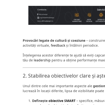
Provocări legate de cultură și coeziune
– construire
activități virtuale,
feedback
și întâlniri periodice.
Înțelegerea acestor diferențe te ajută să eviți cap
tău de
leadership
pentru a obține performanțe max
2. Stabilirea obiectivelor clare și așt
Unul dintre cele mai importante aspecte ale
gestion
lucrează în locații diferite, lipsa de vizibilitate poa
Definește
obiective SMART
– specifice, măsura