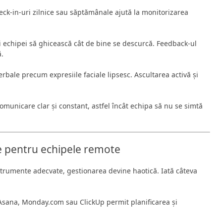
eck-in-uri zilnice sau săptămânale ajută la monitorizarea
 echipei să ghicească cât de bine se descurcă. Feedback-ul
ă.
bale precum expresiile faciale lipsesc. Ascultarea activă și
omunicare clar și constant, astfel încât echipa să nu se simtă
te pentru echipele remote
strumente adecvate, gestionarea devine haotică. Iată câteva
 Asana, Monday.com sau ClickUp permit planificarea și