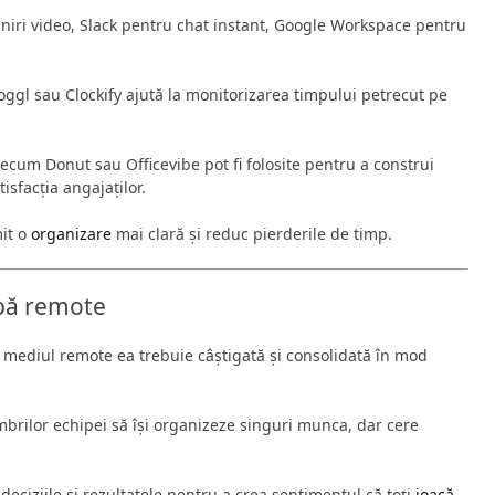
niri video, Slack pentru chat instant, Google Workspace pentru
oggl sau Clockify ajută la monitorizarea timpului petrecut pe
ecum Donut sau Officevibe pot fi folosite pentru a construi
isfacția angajaților.
mit o
organizare
mai clară și reduc pierderile de timp.
ipă remote
 mediul remote ea trebuie câștigată și consolidată în mod
mbrilor echipei să își organizeze singuri munca, dar cere
eciziile și rezultatele pentru a crea sentimentul că toți
joacă