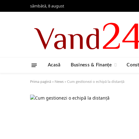
sâmbătă, 8 august
Acasă
Business & Finanțe
Const
Prima pagină
»
News
»
Cum gestionezi o echipă la distanță