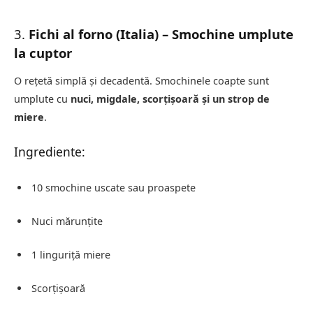
3.
Fichi al forno (Italia) – Smochine umplute
la cuptor
O rețetă simplă și decadentă. Smochinele coapte sunt
umplute cu
nuci, migdale, scorțișoară și un strop de
miere
.
Ingrediente:
10 smochine uscate sau proaspete
Nuci mărunțite
1 linguriță miere
Scorțișoară