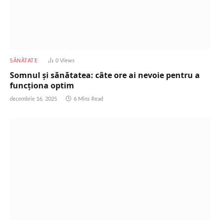
SĂNĂTATE
0
Views
Somnul și sănătatea: câte ore ai nevoie pentru a
funcționa optim
decembrie 16, 2025
6 Mins Read