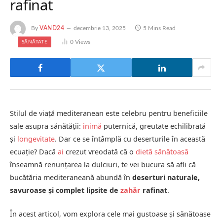
rafinat
By
VAND24
decembrie 13, 2025
5 Mins Read
0
Views
SĂNĂTATE
Stilul de viață mediteranean este celebru pentru beneficiile
sale asupra sănătății:
inimă
puternică, greutate echilibrată
și
longevitate
. Dar ce se întâmplă cu deserturile în această
ecuație? Dacă
ai
crezut vreodată că o
dietă sănătoasă
înseamnă renunțarea la dulciuri, te vei bucura să afli că
bucătăria mediteraneană abundă în
deserturi naturale,
savuroase și complet lipsite de
zahăr
rafinat
.
În acest articol, vom explora cele mai gustoase și sănătoase