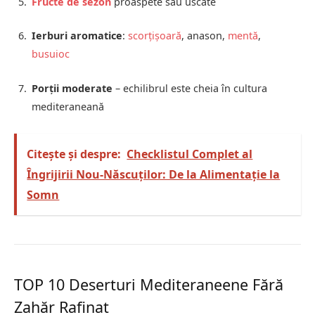
Fructe de sezon
proaspete sau uscate
Ierburi aromatice
:
scorțișoară
, anason,
mentă
,
busuioc
Porții moderate
– echilibrul este cheia în cultura
mediteraneană
Citește și despre:
Checklistul Complet al
Îngrijirii Nou-Născuților: De la Alimentație la
Somn
TOP 10 Deserturi Mediteraneene Fără
Zahăr Rafinat