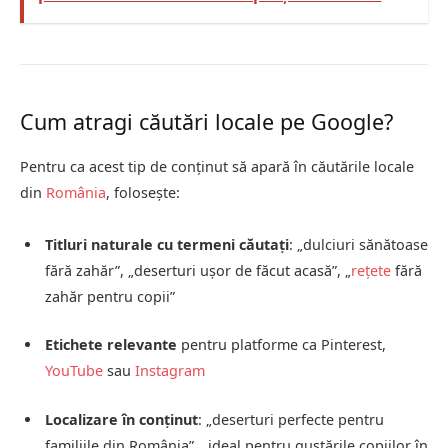
Cum atragi căutări locale pe Google?
Pentru ca acest tip de conținut să apară în căutările locale
din
România
, folosește:
Titluri naturale cu termeni căutați
: „dulciuri sănătoase
fără zahăr”, „deserturi ușor de făcut acasă”, „
rețete
fără
zahăr pentru copii”
Etichete relevante
pentru platforme ca Pinterest,
YouTube
sau
Instagram
Localizare în conținut
: „deserturi perfecte pentru
familiile din România”, „ideal pentru gustările copiilor în