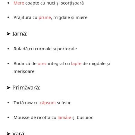
Mere
coapte cu nuci și scorțișoară
Prăjitură cu
prune
, migdale și miere
➤ Iarnă:
Ruladă cu curmale și portocale
Budincă de
orez
integral cu
lapte
de migdale și
merișoare
➤ Primăvară:
Tartă raw cu
căpșuni
și fistic
Mousse de ricotta cu
lămâie
și busuioc
➤ Vară: