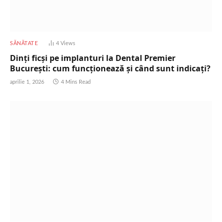
SĂNĂTATE
4
Views
Dinți ficși pe implanturi la Dental Premier
București: cum funcționează și când sunt indicați?
aprilie 1, 2026
4 Mins Read