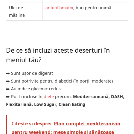
Ulei de
antiinflamator
, bun pentru inimă
măsline
De ce să incluzi aceste deserturi în
meniul tău?
➡️ Sunt ușor de digerat
➡️ Sunt potrivite pentru diabetici (în porții moderate)
➡️ Au indice glicemic redus
➡️ Pot fi incluse în
diete
precum:
Mediterraneană, DASH,
Flexitariană, Low Sugar, Clean Eating
Citește și despre:
Plan complet mediteranean
pentru weekend: mese simple și sănătoase