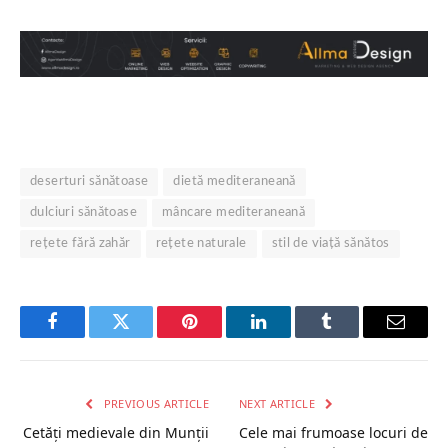
deserturi sănătoase
dietă mediteraneană
dulciuri sănătoase
mâncare mediteraneană
rețete fără zahăr
rețete naturale
stil de viață sănătos
Facebook
Twitter
Pinterest
LinkedIn
Tumblr
Email
PREVIOUS ARTICLE
NEXT ARTICLE
Cetăți medievale din Munții
Cele mai frumoase locuri de