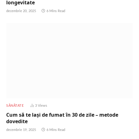
longevitate
decembrie 20, 2025
6 Mins Read
SĂNĂTATE
3
Views
Cum să te lași de fumat în 30 de zile – metode
dovedite
decembrie 19, 2025
6 Mins Read