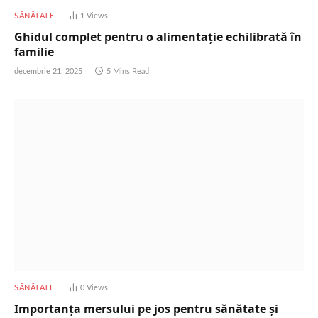
SĂNĂTATE
1
Views
Ghidul complet pentru o alimentație echilibrată în
familie
decembrie 21, 2025
5 Mins Read
SĂNĂTATE
0
Views
Importanța mersului pe jos pentru sănătate și