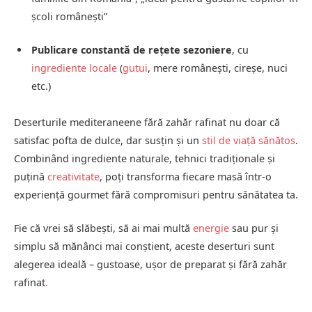
școli românești”
Publicare constantă de rețete sezoniere
, cu
ingrediente locale
(
gutui
, mere românești, cireșe, nuci
etc.)
Deserturile mediteraneene fără zahăr rafinat nu doar că
satisfac pofta de dulce, dar susțin și un
stil de viață sănătos
.
Combinând ingrediente naturale, tehnici tradiționale și
puțină
creativitate
, poți transforma fiecare masă într-o
experiență gourmet fără compromisuri pentru sănătatea ta.
Fie că vrei să slăbești, să ai mai multă
energie
sau pur și
simplu să mănânci mai conștient, aceste deserturi sunt
alegerea ideală – gustoase, ușor de preparat și fără zahăr
rafinat
.