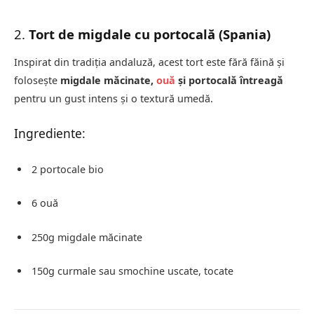
2.
Tort de migdale cu portocală (Spania)
Inspirat din tradiția andaluză, acest tort este fără făină și
folosește
migdale măcinate,
ouă
și portocală întreagă
pentru un gust intens și o textură umedă.
Ingrediente:
2 portocale bio
6 ouă
250g migdale măcinate
150g curmale sau smochine uscate, tocate