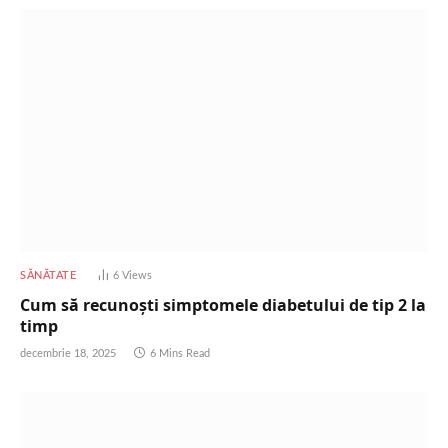
SĂNĂTATE
6
Views
Cum să recunoști simptomele diabetului de tip 2 la
timp
decembrie 18, 2025
6 Mins Read