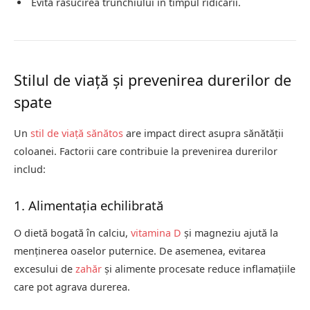
Evită răsucirea trunchiului în timpul ridicării.
Stilul de viață și prevenirea durerilor de
spate
Un
stil de viață sănătos
are impact direct asupra sănătății
coloanei. Factorii care contribuie la prevenirea durerilor
includ:
1. Alimentația echilibrată
O dietă bogată în calciu,
vitamina D
și magneziu ajută la
menținerea oaselor puternice. De asemenea, evitarea
excesului de
zahăr
și alimente procesate reduce inflamațiile
care pot agrava durerea.