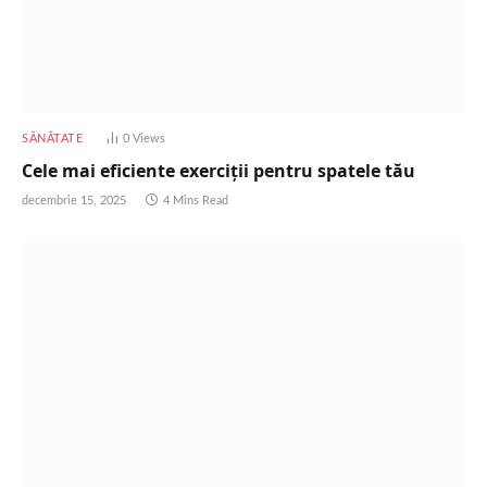
SĂNĂTATE
0
Views
Cele mai eficiente exerciții pentru spatele tău
decembrie 15, 2025
4 Mins Read