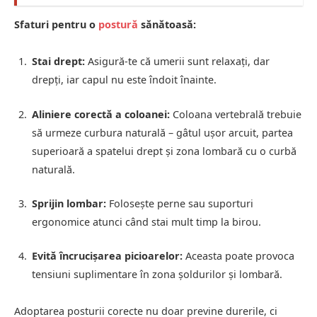
Sfaturi pentru o
postură
sănătoasă:
Stai drept:
Asigură-te că umerii sunt relaxați, dar
drepți, iar capul nu este îndoit înainte.
Aliniere corectă a coloanei:
Coloana vertebrală trebuie
să urmeze curbura naturală – gâtul ușor arcuit, partea
superioară a spatelui drept și zona lombară cu o curbă
naturală.
Sprijin lombar:
Folosește perne sau suporturi
ergonomice atunci când stai mult timp la birou.
Evită încrucișarea picioarelor:
Aceasta poate provoca
tensiuni suplimentare în zona șoldurilor și lombară.
Adoptarea posturii corecte nu doar previne durerile, ci