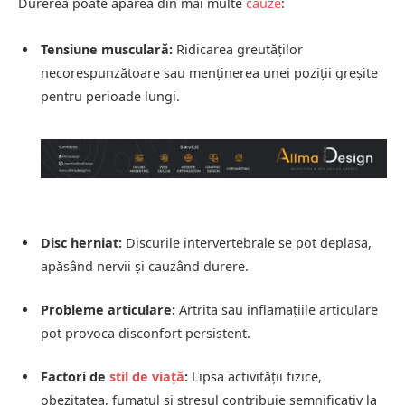
Durerea poate apărea din mai multe
cauze
:
Tensiune musculară:
Ridicarea greutăților
necorespunzătoare sau menținerea unei poziții greșite
pentru perioade lungi.
Disc herniat:
Discurile intervertebrale se pot deplasa,
apăsând nervii și cauzând durere.
Probleme articulare:
Artrita sau inflamațiile articulare
pot provoca disconfort persistent.
Factori de
stil de viață
:
Lipsa activității fizice,
obezitatea, fumatul și stresul contribuie semnificativ la