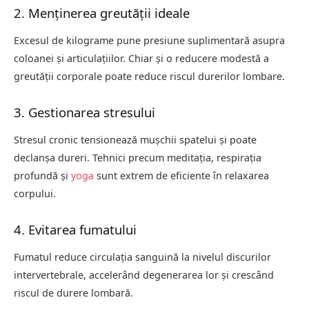
2. Menținerea greutății ideale
Excesul de kilograme pune presiune suplimentară asupra
coloanei și articulațiilor. Chiar și o reducere modestă a
greutății corporale poate reduce riscul durerilor lombare.
3. Gestionarea stresului
Stresul cronic tensionează mușchii spatelui și poate
declanșa dureri. Tehnici precum meditația, respirația
profundă și
yoga
sunt extrem de eficiente în relaxarea
corpului.
4. Evitarea fumatului
Fumatul reduce circulația sanguină la nivelul discurilor
intervertebrale, accelerând degenerarea lor și crescând
riscul de durere lombară.