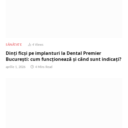
SĂNĂTATE
4
Views
Dinți ficși pe implanturi la Dental Premier
București: cum funcționează și când sunt indicați?
aprilie 1, 2026
4 Mins Read