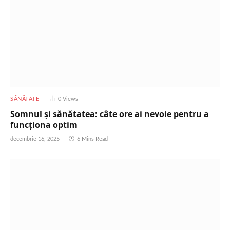
SĂNĂTATE
0
Views
Somnul și sănătatea: câte ore ai nevoie pentru a
funcționa optim
decembrie 16, 2025
6 Mins Read