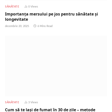
SĂNĂTATE
0
Views
Importanța mersului pe jos pentru sănătate și
longevitate
decembrie 20, 2025
6 Mins Read
SĂNĂTATE
3
Views
Cum să te lași de fumat în 30 de zile – metode