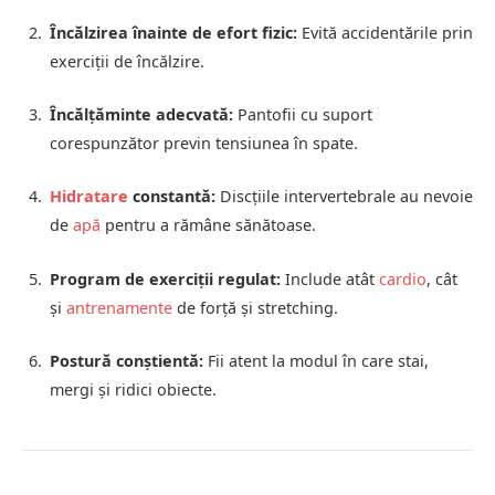
Încălzirea înainte de efort fizic:
Evită accidentările prin
exerciții de încălzire.
Încălțăminte adecvată:
Pantofii cu suport
corespunzător previn tensiunea în spate.
Hidratare
constantă:
Discțiile intervertebrale au nevoie
de
apă
pentru a rămâne sănătoase.
Program de exerciții regulat:
Include atât
cardio
, cât
și
antrenamente
de forță și stretching.
Postură conștientă:
Fii atent la modul în care stai,
mergi și ridici obiecte.