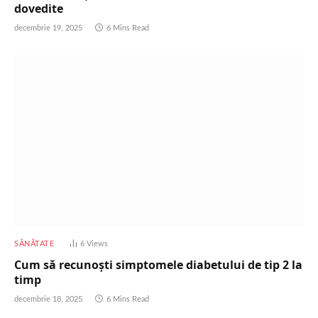
dovedite
decembrie 19, 2025
6 Mins Read
SĂNĂTATE
6
Views
Cum să recunoști simptomele diabetului de tip 2 la
timp
decembrie 18, 2025
6 Mins Read