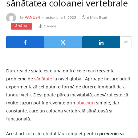
sănătatea coloanei vertebrale
By
VAND24
octombrie 8, 2025
6 Mins Read
1
Views
SĂNĂTATE
Durerea de spate este una dintre cele mai frecvente
probleme de
sănătate
la nivel global. Aproape fiecare adult
experimentază cel puțin o formă de durere lombară de-a
lungul vieții. Deși poate părea inevitabilă, adevărul este că
multe cazuri pot fi prevenite prin
obiceiuri
simple, dar
constante, care țin coloana vertebrală sănătoasă și
funcțională.
Acest articol este ghidul tău complet pentru
prevenirea