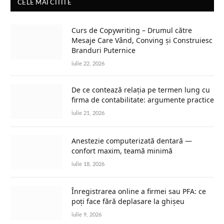
CELE MAI CITITE
Curs de Copywriting – Drumul către
Mesaje Care Vând, Conving și Construiesc
Branduri Puternice
iulie 22, 2026
De ce contează relația pe termen lung cu
firma de contabilitate: argumente practice
iulie 21, 2026
Anestezie computerizată dentară —
confort maxim, teamă minimă
iulie 18, 2026
Înregistrarea online a firmei sau PFA: ce
poți face fără deplasare la ghișeu
iulie 9, 2026