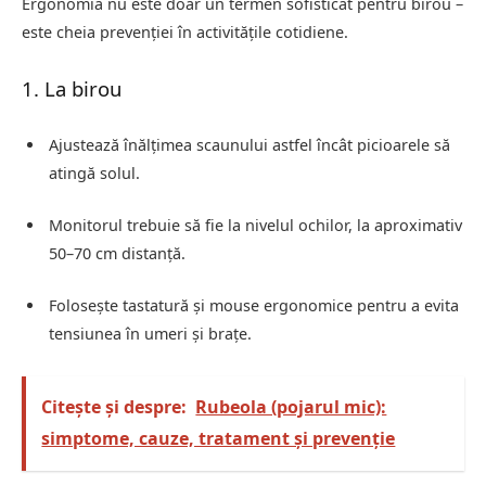
Ergonomia nu este doar un termen sofisticat pentru birou –
este cheia prevenției în activitățile cotidiene.
1. La birou
Ajustează înălțimea scaunului astfel încât picioarele să
atingă solul.
Monitorul trebuie să fie la nivelul ochilor, la aproximativ
50–70 cm distanță.
Folosește tastatură și mouse ergonomice pentru a evita
tensiunea în umeri și brațe.
Citește și despre:
Rubeola (pojarul mic):
simptome, cauze, tratament și prevenție