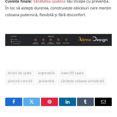
Cuvinte finale:
Sănătatea spatelui
tău începe cu prevenția.
În loc să aștepți durerea, construiește obiceiuri care mențin
coloana puternică, flexibilă și fără disconfort
.
dureri de spate
ergonomie
exerciții spate
postură corectă
prevenție
sănătate coloana vertebrală
Facebook
Twitter
Pinterest
LinkedIn
Tumblr
Email