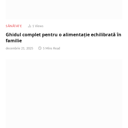
SĂNĂTATE
1
Views
Ghidul complet pentru o alimentație echilibrată în
familie
decembrie 21, 2025
5 Mins Read