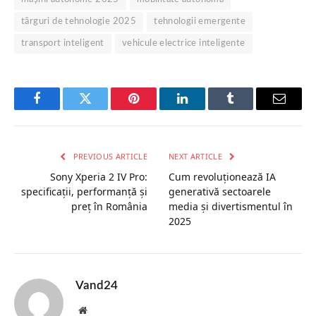
târguri de tehnologie 2025
tehnologii emergente
transport inteligent
vehicule electrice inteligente
Facebook
Twitter
Pinterest
LinkedIn
Tumblr
Email
PREVIOUS ARTICLE
NEXT ARTICLE
Sony Xperia 2 IV Pro:
Cum revoluţionează IA
specificații, performanță și
generativă sectoarele
preț în România
media şi divertismentul în
2025
Vand24
Website