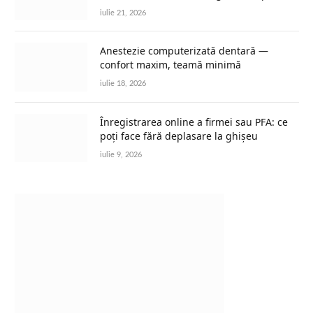
iulie 21, 2026
Anestezie computerizată dentară —
confort maxim, teamă minimă
iulie 18, 2026
Înregistrarea online a firmei sau PFA: ce
poți face fără deplasare la ghișeu
iulie 9, 2026