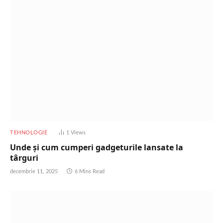
TEHNOLOGIE
1
Views
Unde și cum cumperi gadgeturile lansate la
târguri
decembrie 11, 2025
6 Mins Read