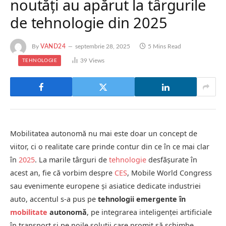
noutăţi au apărut la târgurile
de tehnologie din 2025
By
VAND24
septembrie 28, 2025
5 Mins Read
39
Views
TEHNOLOGIE
Mobilitatea autonomă nu mai este doar un concept de
viitor, ci o realitate care prinde contur din ce în ce mai clar
în
2025
. La marile târguri de
tehnologie
desfășurate în
acest an, fie că vorbim despre
CES
, Mobile World Congress
sau evenimente europene și asiatice dedicate industriei
auto, accentul s-a pus pe
tehnologii emergente în
mobilitate
autonomă
, pe integrarea inteligenței artificiale
în transport și pe noile soluții care promit să schimbe