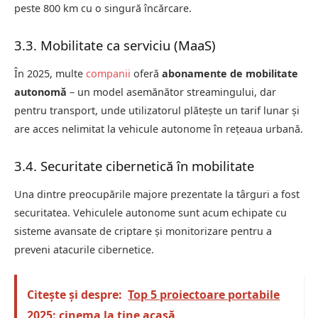
peste 800 km cu o singură încărcare.
3.3. Mobilitate ca serviciu (MaaS)
În 2025, multe
companii
oferă
abonamente de mobilitate
autonomă
– un model asemănător streamingului, dar
pentru transport, unde utilizatorul plătește un tarif lunar și
are acces nelimitat la vehicule autonome în rețeaua urbană.
3.4. Securitate cibernetică în mobilitate
Una dintre preocupările majore prezentate la târguri a fost
securitatea. Vehiculele autonome sunt acum echipate cu
sisteme avansate de criptare și monitorizare pentru a
preveni atacurile cibernetice.
Citește și despre:
Top 5 proiectoare portabile
2025: cinema la tine acasă