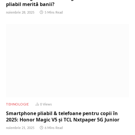
pliabil merită banii?
noiembrie 28, 2025
5 Mins Read
TEHNOLOGIE
0
Views
Smartphone pliabil & telefoane pentru copii în
2025: Honor Magic V5 și TCL Nxtpaper 5G Junior
noiembrie 21, 2025
6 Mins Read