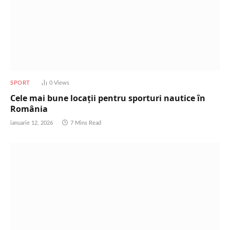
SPORT
0
Views
Cele mai bune locații pentru sporturi nautice în
România
ianuarie 12, 2026
7 Mins Read