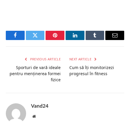
Facebook
Twitter
Pinterest
LinkedIn
Tumblr
Email
PREVIOUS ARTICLE
NEXT ARTICLE
Sporturi de vară ideale
Cum să îți monitorizezi
pentru menținerea formei
progresul în fitness
fizice
Vand24
Website