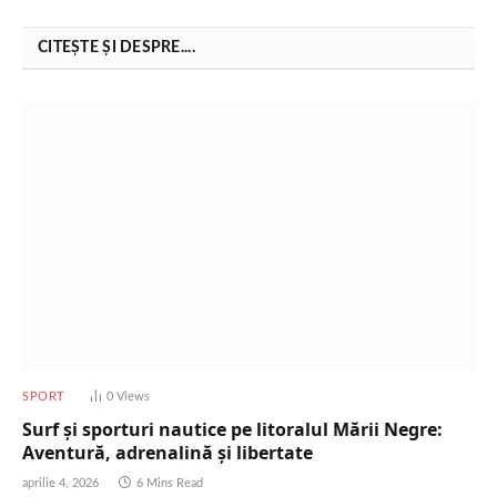
CITEȘTE ȘI DESPRE....
SPORT
0
Views
Surf și sporturi nautice pe litoralul Mării Negre:
Aventură, adrenalină și libertate
aprilie 4, 2026
6 Mins Read