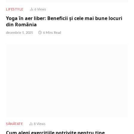
LIFESTYLE
6
Views
Yoga în aer liber: Beneficii și cele mai bune locuri
din România
decembrie 5, 2025
6 Mins Read
SĂNĂTATE
8
Views
Cum alegi exercițiile potrivite pentru tine