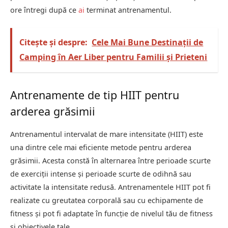
ore întregi după ce
ai
terminat antrenamentul.
Citește și despre:
Cele Mai Bune Destinații de
Camping în Aer Liber pentru Familii și Prieteni
Antrenamente de tip HIIT pentru
arderea grăsimii
Antrenamentul intervalat de mare intensitate (HIIT) este
una dintre cele mai eficiente metode pentru arderea
grăsimii. Acesta constă în alternarea între perioade scurte
de exerciții intense și perioade scurte de odihnă sau
activitate la intensitate redusă. Antrenamentele HIIT pot fi
realizate cu greutatea corporală sau cu echipamente de
fitness și pot fi adaptate în funcție de nivelul tău de fitness
și obiectivele tale.