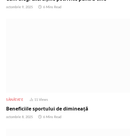
octombrie 9, 2025
6 Mins Read
SĂNĂTATE
11
Views
Beneficiile sportului de dimineață
octombrie 8, 2025
6 Mins Read