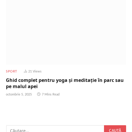
SPORT
21
Views
Ghid complet pentru yoga și meditație în parc sau
pe malul apei
octombrie 5, 2025
7 Mins Read